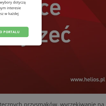
 wybory dotyczą
nym interesie
sz w każdej
DO PORTALU
esklasyfikowane
ane
owanie użytkownika i
j.
wiątecznych przysmaków, wyczekiwanie na