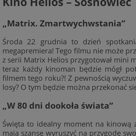
Kino Helios – Sosnowiec
„Matrix. Zmartwychwstania”
Nazwa
Provider
Nazwa
Nazwa
__Secure-YNID
Środa 22 grudnia to dzień spotkani
Domena
Nazwa
openstat_higd0hq
megapremiera! Tego filmu nie może prze
OAID
_cfuvid
.vimeo.c
_fbp
ustat_86zhzqab74l
z serii Matrix Helios przygotował mini
openstat_gid
teraz każdy kinoman będzie mógł potw
YSC
ustat_fdd84hfvmX
filmem tego roku?! Z pewnością wyczuwa
_clck
ustat_0737X2Xdr554
VISITOR_INFO1_LIV
losy? O tym będzie można przekonać si
ADK_EX_11
_clsk
openstat_rufhx0sv
„W 80 dni dookoła świata”
openstat_ex0rxiq
rud
ustat_qcbmX95Xf0
Święta to idealny moment na kinową za
_clsk
ANON_ID
mają szansę wyruszyć na przygodę swoj