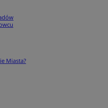
adów
nowcu
ie Miasta?