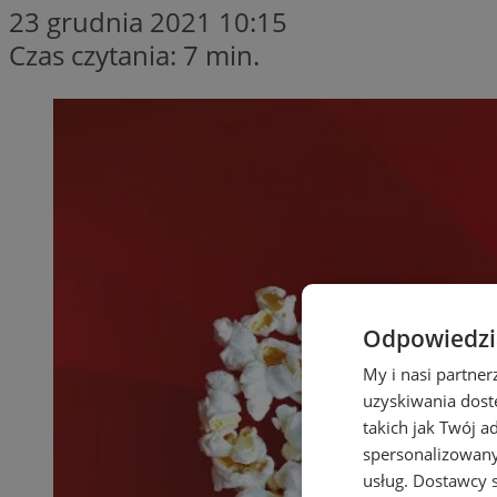
23 grudnia 2021 10:15
Czas czytania: 7 min.
Odpowiedzia
My i nasi partne
uzyskiwania dost
takich jak Twój a
spersonalizowanyc
usług.
Dostawcy s