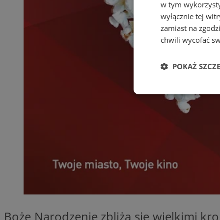
w tym wykorzysty
wyłącznie tej wi
zamiast na zgodz
chwili wycofać s
POKAŻ SZCZ
Niezbędne
Ni
Niezbędne pliki cook
zarządzanie kontem. 
Nazwa
Boże Narodzenie zbliża się wielkimi kr