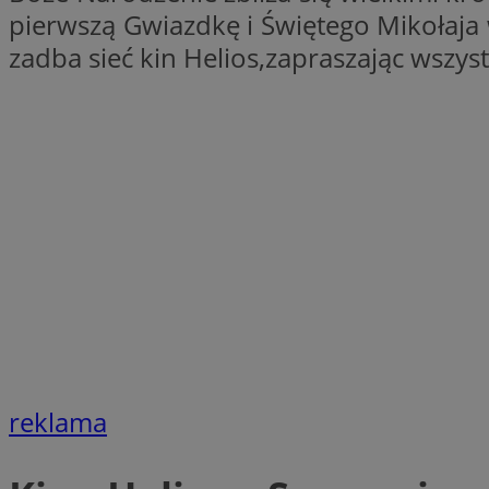
pierwszą Gwiazdkę i Świętego Mikołaja 
SessID
zadba sieć kin Helios,zapraszając wszy
QeSessID
MvSessID
euds
VISITOR_PRIVACY_
CookieScriptConse
__cf_bm
reklama
__cf_bm