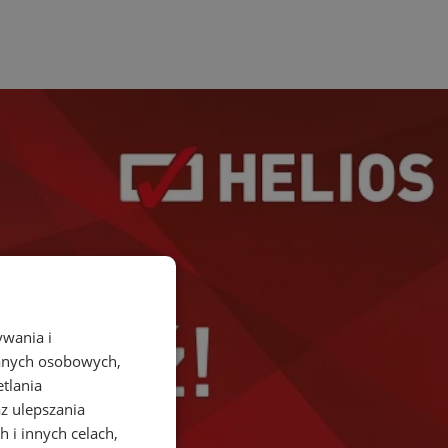
ywania i
danych osobowych,
etlania
az ulepszania
 i innych celach,