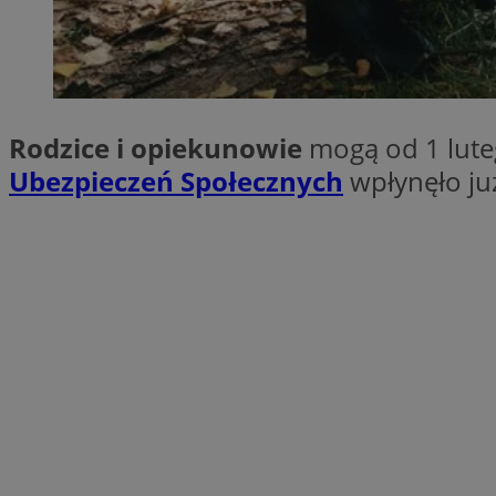
SessID
QeSessID
MvSessID
euds
Rodzice i opiekunowie
mogą od 1 lute
Ubezpieczeń Społecznych
wpłynęło ju
VISITOR_PRIVACY_
CookieScriptConse
__cf_bm
__cf_bm