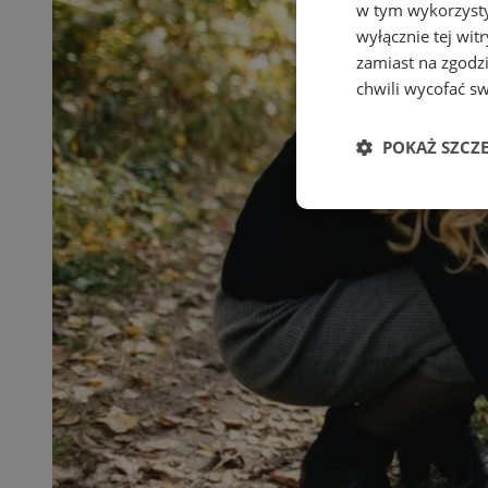
w tym wykorzysty
wyłącznie tej wi
zamiast na zgodz
chwili wycofać s
POKAŻ SZCZ
Niezbędne
Ni
Niezbędne pliki cook
zarządzanie kontem. 
Nazwa