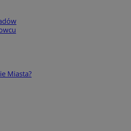
adów
nowcu
ie Miasta?