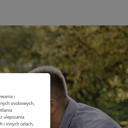
ywania i
danych osobowych,
etlania
az ulepszania
 i innych celach,