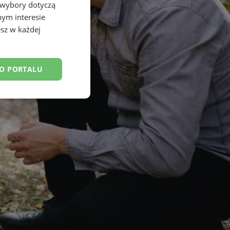
 wybory dotyczą
nym interesie
sz w każdej
DO PORTALU
esklasyfikowane
ane
owanie użytkownika i
j.