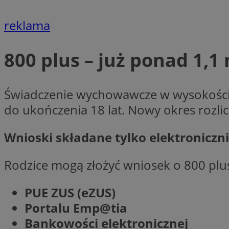
reklama
Nazwa
800 plus – już ponad 1,
Provider
Nazwa
Nazwa
__Secure-YNID
Domena
Nazwa
openstat_higd0hq
OAID
_cfuvid
.vimeo.c
_fbp
Świadczenie wychowawcze w wysokośc
ustat_86zhzqab74l
do ukończenia 18 lat. Nowy okres rozlic
openstat_gid
YSC
ustat_fdd84hfvmX
_clck
Wnioski składane tylko elektroniczn
ustat_0737X2Xdr554
VISITOR_INFO1_LIV
ADK_EX_11
Rodzice mogą złożyć wniosek o 800 plus
_clsk
openstat_rufhx0sv
openstat_ex0rxiq
rud
PUE ZUS (eZUS)
ustat_qcbmX95Xf0
Portalu Emp@tia
_clsk
ANON_ID
Bankowości elektronicznej