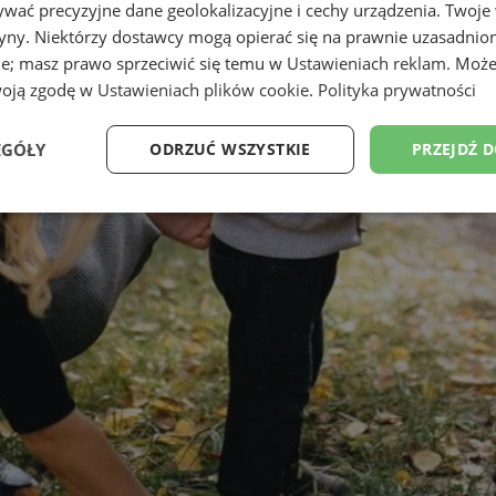
wać precyzyjne dane geolokalizacyjne i cechy urządzenia. Twoje
tryny. Niektórzy dostawcy mogą opierać się na prawnie uzasadnio
ie; masz prawo sprzeciwić się temu w
Ustawieniach reklam
. Może
woją zgodę w
Ustawieniach plików cookie
.
Polityka prywatności
EGÓŁY
ODRZUĆ WSZYSTKIE
PRZEJDŹ 
Wydajność
Targetowanie
Funkcjonalność
Ni
ezbędne
Wydajność
Targetowanie
Funkcjonalność
Niesklasyfikow
ie umożliwiają korzystanie z podstawowych funkcji strony internetowej, takich jak log
Bez niezbędnych plików cookie nie można prawidłowo korzystać ze strony internetowe
Provider
/
Okres
Opis
Domena
przechowywania