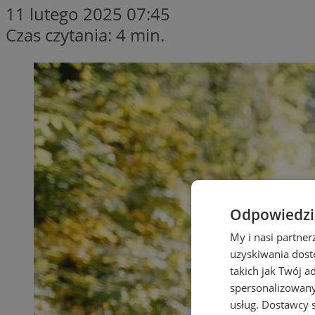
11 lutego 2025 07:45
Czas czytania: 4 min.
Odpowiedzia
My i nasi partne
uzyskiwania dost
takich jak Twój a
spersonalizowanyc
usług.
Dostawcy s