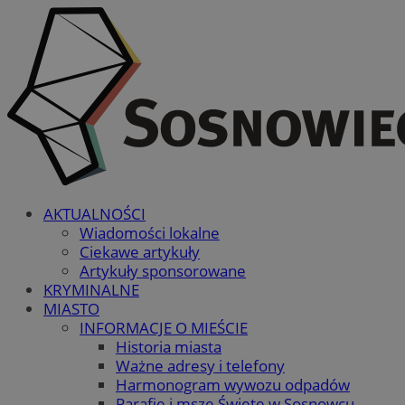
AKTUALNOŚCI
Wiadomości lokalne
Ciekawe artykuły
Artykuły sponsorowane
KRYMINALNE
MIASTO
INFORMACJE O MIEŚCIE
Historia miasta
Ważne adresy i telefony
Harmonogram wywozu odpadów
Parafie i msze Święte w Sosnowcu