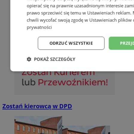
opierać się na prawnie uzasadnionym interesie zami
prawo sprzeciwić się temu w
Ustawieniach reklam
.
chwili wycofać swoją zgodę w
Ustawieniach plików 
prywatności
ODRZUĆ WSZYSTKIE
PRZEJ
POKAŻ SZCZEGÓŁY
Niezbędne
Wydajność
Targetowani
Niesklasyfikowane
Zostań kierowcą w DPD