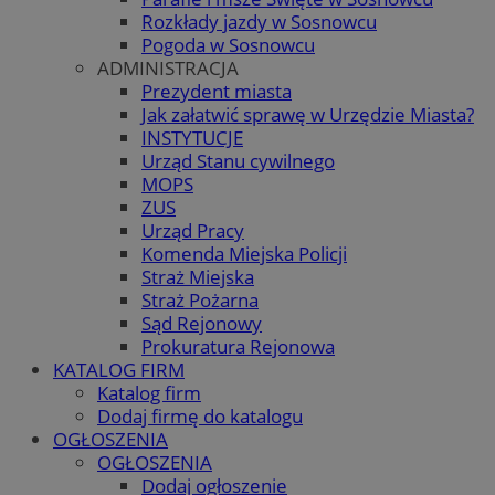
Rozkłady jazdy w Sosnowcu
Pogoda w Sosnowcu
ADMINISTRACJA
Prezydent miasta
Jak załatwić sprawę w Urzędzie Miasta?
INSTYTUCJE
Urząd Stanu cywilnego
MOPS
ZUS
Urząd Pracy
Komenda Miejska Policji
Straż Miejska
Straż Pożarna
Sąd Rejonowy
Prokuratura Rejonowa
KATALOG FIRM
Katalog firm
Dodaj firmę do katalogu
OGŁOSZENIA
OGŁOSZENIA
Dodaj ogłoszenie