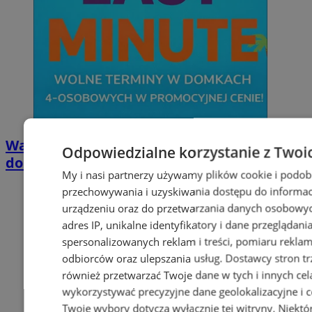
Wakacyjny wypoczynek nad Bałtykiem w
Odpowiedzialne korzystanie z Twoi
domkach Szmaragdowe Morze
My i nasi partnerzy używamy plików cookie i podob
przechowywania i uzyskiwania dostępu do informac
urządzeniu oraz do przetwarzania danych osobowych
adres IP, unikalne identyfikatory i dane przeglądani
spersonalizowanych reklam i treści, pomiaru reklam i
odbiorców oraz ulepszania usług.
Dostawcy stron tr
również przetwarzać Twoje dane w tych i innych cel
wykorzystywać precyzyjne dane geolokalizacyjne i c
Twoje wybory dotyczą wyłącznie tej witryny. Niekt