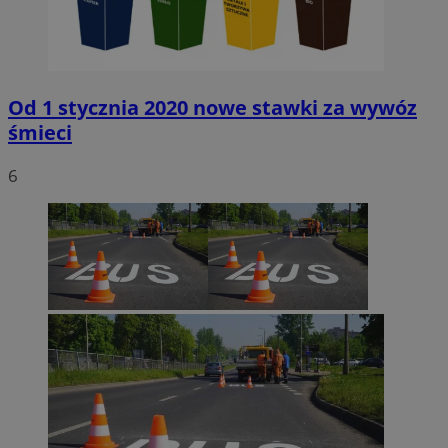
Od 1 stycznia 2020 nowe stawki za wywóz
śmieci
6