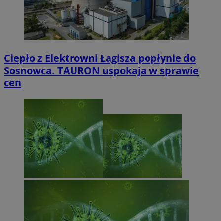
Ciepło z Elektrowni Łagisza popłynie do
Sosnowca. TAURON uspokaja w sprawie
cen