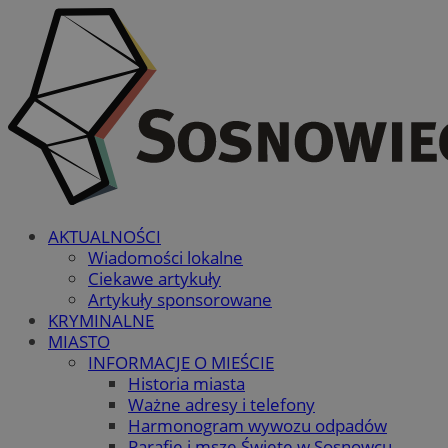
AKTUALNOŚCI
Wiadomości lokalne
Ciekawe artykuły
Artykuły sponsorowane
KRYMINALNE
MIASTO
INFORMACJE O MIEŚCIE
Historia miasta
Ważne adresy i telefony
Harmonogram wywozu odpadów
Parafie i msze Święte w Sosnowcu