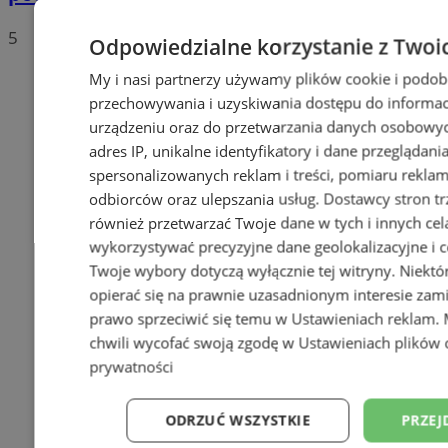
5
Odpowiedzialne korzystanie z Twoi
My i nasi partnerzy używamy plików cookie i podob
przechowywania i uzyskiwania dostępu do informac
urządzeniu oraz do przetwarzania danych osobowych
adres IP, unikalne identyfikatory i dane przeglądani
spersonalizowanych reklam i treści, pomiaru reklam i
odbiorców oraz ulepszania usług.
Dostawcy stron tr
również przetwarzać Twoje dane w tych i innych cel
wykorzystywać precyzyjne dane geolokalizacyjne i c
Twoje wybory dotyczą wyłącznie tej witryny. Niekt
opierać się na prawnie uzasadnionym interesie zami
prawo sprzeciwić się temu w
Ustawieniach reklam
.
chwili wycofać swoją zgodę w
Ustawieniach plików 
prywatności
ODRZUĆ WSZYSTKIE
PRZEJ