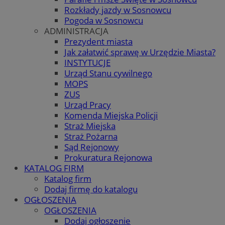
Rozkłady jazdy w Sosnowcu
Pogoda w Sosnowcu
ADMINISTRACJA
Prezydent miasta
Jak załatwić sprawę w Urzędzie Miasta?
INSTYTUCJE
Urząd Stanu cywilnego
MOPS
ZUS
Urząd Pracy
Komenda Miejska Policji
Straż Miejska
Straż Pożarna
Sąd Rejonowy
Prokuratura Rejonowa
KATALOG FIRM
Katalog firm
Dodaj firmę do katalogu
OGŁOSZENIA
OGŁOSZENIA
Dodaj ogłoszenie