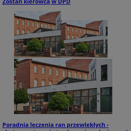
Zostań kierowcą w DPD
Niezbędne
Wydajność
Targetowanie
Funkcjonalno
Niezbędne pliki cookie umożliwiają korzystanie z podstawowych fun
takich jak logowanie użytkownika i zarządzanie kontem. Bez niezb
można prawidłowo korzystać ze strony internetowej.
Provider
/
Okres
Nazwa
Domena
przechowywan
SessID
sosnowiecki.pl
1 rok
QeSessID
sosnowiecki.pl
1 rok
MvSessID
sosnowiecki.pl
1 rok
euds
.rfihub.com
Sesja
Poradnia leczenia ran przewlekłych -