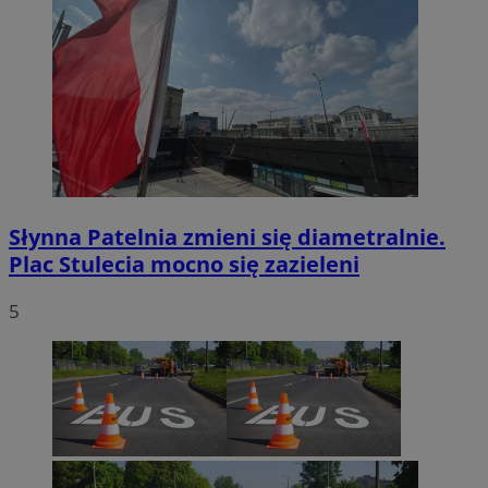
Słynna Patelnia zmieni się diametralnie.
Plac Stulecia mocno się zazieleni
5