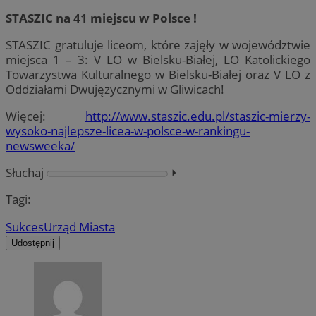
STASZIC na 41 miejscu w Polsce !
STASZIC gratuluje liceom, które zajęły w województwie
miejsca 1 – 3: V LO w Bielsku-Białej, LO Katolickiego
Towarzystwa Kulturalnego w Bielsku-Białej oraz V LO z
Oddziałami Dwujęzycznymi w Gliwicach!
Więcej:
http://www.staszic.edu.pl/staszic-mierzy-
wysoko-najlepsze-licea-w-polsce-w-rankingu-
newsweeka/
Słuchaj
⏵︎
Tagi:
Sukces
Urząd Miasta
Udostępnij