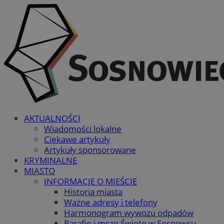
AKTUALNOŚCI
Wiadomości lokalne
Ciekawe artykuły
Artykuły sponsorowane
KRYMINALNE
MIASTO
INFORMACJE O MIEŚCIE
Historia miasta
Ważne adresy i telefony
Harmonogram wywozu odpadów
Parafie i msze Święte w Sosnowcu