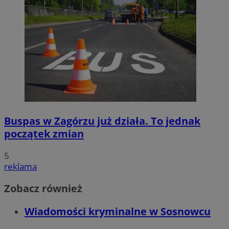
Buspas w Zagórzu już działa. To jednak
początek zmian
5
reklama
Zobacz również
Wiadomości kryminalne w Sosnowcu