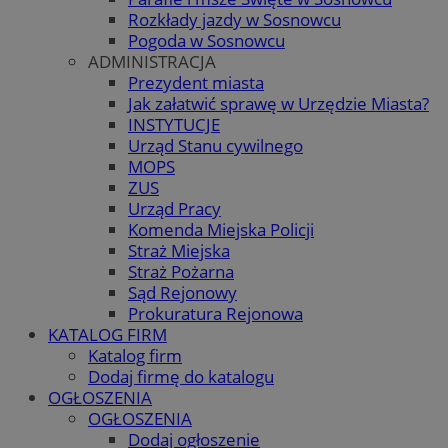
Rozkłady jazdy w Sosnowcu
Pogoda w Sosnowcu
ADMINISTRACJA
Prezydent miasta
Jak załatwić sprawę w Urzędzie Miasta?
INSTYTUCJE
Urząd Stanu cywilnego
MOPS
ZUS
Urząd Pracy
Komenda Miejska Policji
Straż Miejska
Straż Pożarna
Sąd Rejonowy
Prokuratura Rejonowa
KATALOG FIRM
Katalog firm
Dodaj firmę do katalogu
OGŁOSZENIA
OGŁOSZENIA
Dodaj ogłoszenie