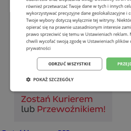
również przetwarzać Twoje dane w tych i innych cel
wykorzystywać precyzyjne dane geolokalizacyjne i c
Twoje wybory dotyczą wyłącznie tej witryny. Niekt
opierać się na prawnie uzasadnionym interesie zami
prawo sprzeciwić się temu w
Ustawieniach reklam
.
chwili wycofać swoją zgodę w
Ustawieniach plików 
prywatności
ODRZUĆ WSZYSTKIE
PRZEJ
POKAŻ SZCZEGÓŁY
Niezbędne
Wydajność
Targetowani
Niesklasyfikowane