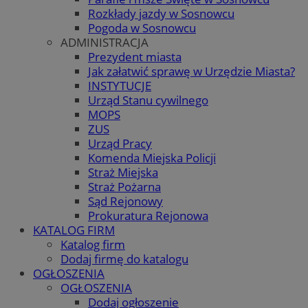
Rozkłady jazdy w Sosnowcu
Pogoda w Sosnowcu
ADMINISTRACJA
Prezydent miasta
Jak załatwić sprawę w Urzędzie Miasta?
INSTYTUCJE
Urząd Stanu cywilnego
MOPS
ZUS
Urząd Pracy
Komenda Miejska Policji
Straż Miejska
Straż Pożarna
Sąd Rejonowy
Prokuratura Rejonowa
KATALOG FIRM
Katalog firm
Dodaj firmę do katalogu
OGŁOSZENIA
OGŁOSZENIA
Dodaj ogłoszenie