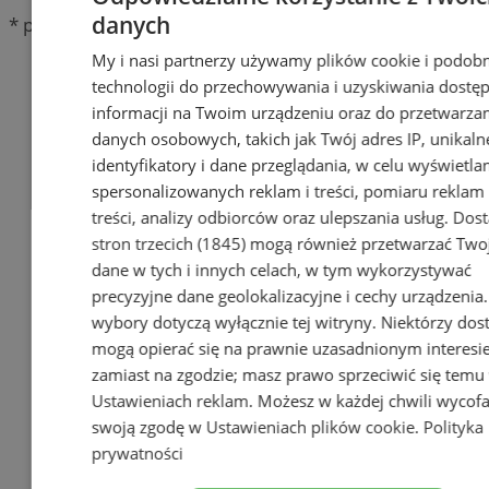
danych
* pola obowiązkowe
My i nasi partnerzy używamy plików cookie i podob
Najnowsze
technologii do przechowywania i uzyskiwania dostę
Popularne
informacji na Twoim urządzeniu oraz do przetwarza
danych osobowych, takich jak Twój adres IP, unikaln
identyfikatory i dane przeglądania, w celu wyświetla
spersonalizowanych reklam i treści, pomiaru reklam 
treści, analizy odbiorców oraz ulepszania usług.
Dos
stron trzecich (1845)
mogą również przetwarzać Two
dane w tych i innych celach, w tym wykorzystywać
precyzyjne dane geolokalizacyjne i cechy urządzenia
wybory dotyczą wyłącznie tej witryny. Niektórzy do
mogą opierać się na prawnie uzasadnionym interesi
zamiast na zgodzie; masz prawo sprzeciwić się temu
Ustawieniach reklam
. Możesz w każdej chwili wycof
swoją zgodę w
Ustawieniach plików cookie
.
Polityka
prywatności