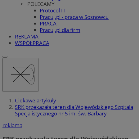
POLECAMY
Protocol IT
Pracuj.pl - praca w Sosnowcu
PRACA
Pracuj.pl dla firm
REKLAMA
WSPÓŁPRACA
Ciekawe artykuły
SRK przekazała teren dla Wojewódzkiego Szpitala
Specjalistycznego nr 5 im. św. Barbary
reklama
SRK przekazała teren dla Wojewódzkiego