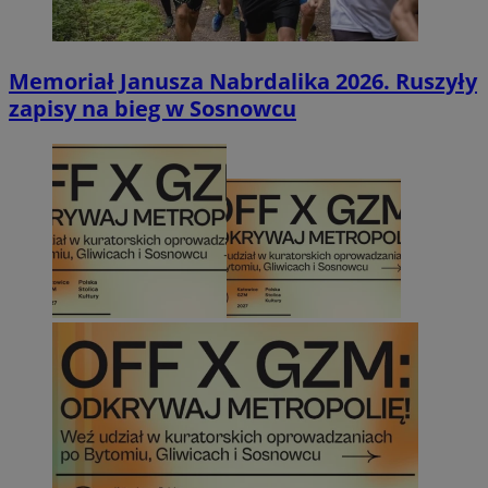
Google Privacy Policy
Memoriał Janusza Nabrdalika 2026. Ruszyły
zapisy na bieg w Sosnowcu
VISITOR_PRIVACY_METADATA
5 miesięcy 4
YouTube
tygodnie
.youtube.com