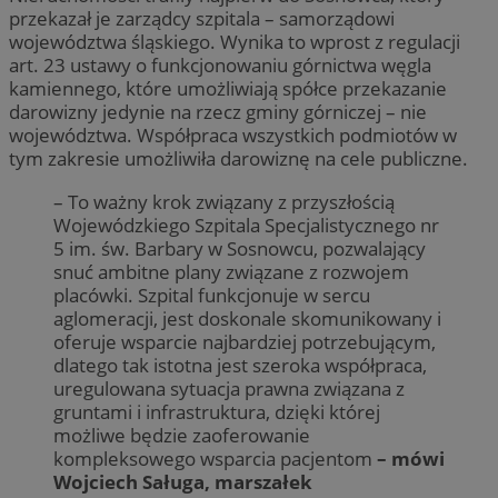
przekazał je zarządcy szpitala – samorządowi
województwa śląskiego. Wynika to wprost z regulacji
art. 23 ustawy o funkcjonowaniu górnictwa węgla
kamiennego, które umożliwiają spółce przekazanie
darowizny jedynie na rzecz gminy górniczej – nie
województwa. Współpraca wszystkich podmiotów w
tym zakresie umożliwiła darowiznę na cele publiczne.
– To ważny krok związany z przyszłością
Wojewódzkiego Szpitala Specjalistycznego nr
5 im. św. Barbary w Sosnowcu, pozwalający
snuć ambitne plany związane z rozwojem
placówki. Szpital funkcjonuje w sercu
aglomeracji, jest doskonale skomunikowany i
oferuje wsparcie najbardziej potrzebującym,
dlatego tak istotna jest szeroka współpraca,
uregulowana sytuacja prawna związana z
gruntami i infrastruktura, dzięki której
możliwe będzie zaoferowanie
kompleksowego wsparcia pacjentom
– mówi
Wojciech Saługa, marszałek