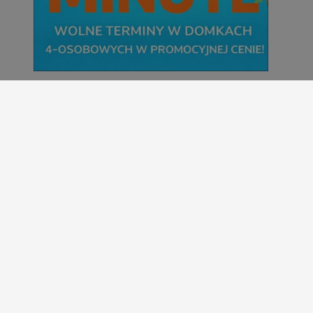
Wakacyjny wypoczynek nad Bałtykiem w
domkach Szmaragdowe Morze