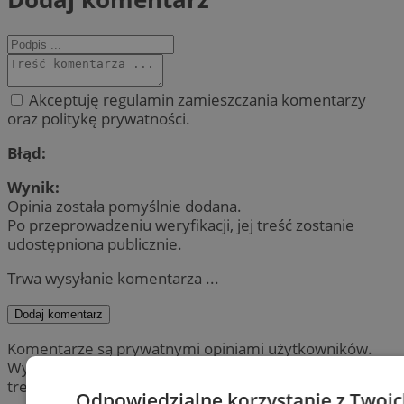
Akceptuję regulamin zamieszczania komentarzy
oraz politykę prywatności.
Błąd:
Wynik:
Opinia została pomyślnie dodana.
Po przeprowadzeniu weryfikacji, jej treść zostanie
udostępniona publicznie.
Trwa wysyłanie komentarza ...
Dodaj komentarz
Komentarze są prywatnymi opiniami użytkowników.
Wydawca portalu nie ponosi odpowiedzialności za
treść.
Odpowiedzialne korzystanie z Twoi