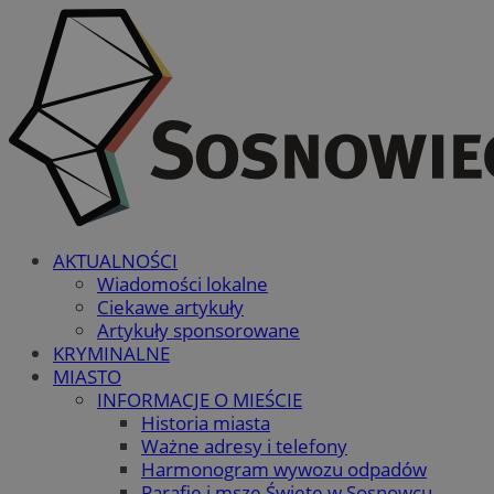
AKTUALNOŚCI
Wiadomości lokalne
Ciekawe artykuły
Artykuły sponsorowane
KRYMINALNE
MIASTO
INFORMACJE O MIEŚCIE
Historia miasta
Ważne adresy i telefony
Harmonogram wywozu odpadów
Parafie i msze Święte w Sosnowcu