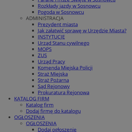
Rozkłady jazdy w Sosnowcu
Pogoda w Sosnowcu
ADMINISTRACJA
Prezydent miasta
Jak załatwić sprawę w Urzędzie Miasta?
INSTYTUCJE
Urząd Stanu cywilnego
MOPS
ZUS
Urząd Pracy
Komenda Miejska Policji
Straż Miejska
Straż Pożarna
Sąd Rejonowy
Prokuratura Rejonowa
KATALOG FIRM
Katalog firm
Dodaj firmę do katalogu
OGŁOSZENIA
OGŁOSZENIA
Dodaj ogłoszenie