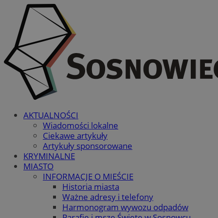
AKTUALNOŚCI
Wiadomości lokalne
Ciekawe artykuły
Artykuły sponsorowane
KRYMINALNE
MIASTO
INFORMACJE O MIEŚCIE
Historia miasta
Ważne adresy i telefony
Harmonogram wywozu odpadów
Parafie i msze Święte w Sosnowcu