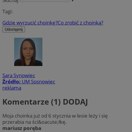
Słuchaj
⏵︎
Tagi:
Gdzie wyrzucić choinkę?
Co zrobić z choinką?
Udostępnij
Sara Synowiec
Źródło:
UM Sosnowiec
reklama
Komentarze (1)
DODAJ
Moja choinka już od 6 stycznia w lesie leży i się
przerabia na ści&oacute;łkę.
mariusz poręba