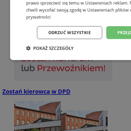
prawo sprzeciwić się temu w
Ustawieniach reklam
.
chwili wycofać swoją zgodę w
Ustawieniach plików 
prywatności
ODRZUĆ WSZYSTKIE
PRZEJ
POKAŻ SZCZEGÓŁY
Niezbędne
Wydajność
Targetowani
Niesklasyfikowane
Zostań kierowcą w DPD
Niezbędne
Wydajność
Targetowanie
Funkcjonalno