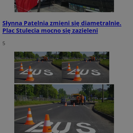
Słynna Patelnia zmieni się diametralnie.
Plac Stulecia mocno się zazieleni
5