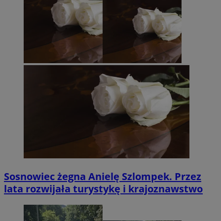
Sosnowiec żegna Anielę Szlompek. Przez
lata rozwijała turystykę i krajoznawstwo