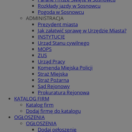
Rozkłady jazdy w Sosnowcu
Pogoda w Sosnowcu
ADMINISTRACJA
Prezydent miasta
Jak załatwić sprawę w Urzędzie Miasta?
INSTYTUCJE
Urząd Stanu cywilnego
MOPS
ZUS
Urząd Pracy
Komenda Miejska Policji
Straż Miejska
Straż Pożarna
Sąd Rejonowy
Prokuratura Rejonowa
KATALOG FIRM
Katalog firm
Dodaj firmę do katalogu
OGŁOSZENIA
OGŁOSZENIA
Dodaj ogłoszenie