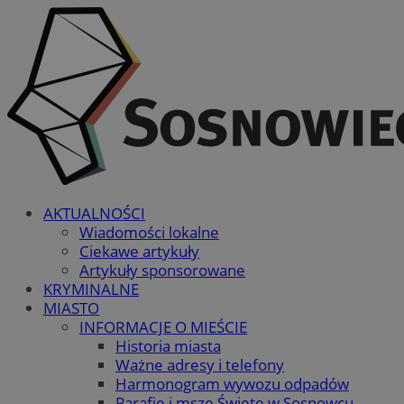
AKTUALNOŚCI
Wiadomości lokalne
Ciekawe artykuły
Artykuły sponsorowane
KRYMINALNE
MIASTO
INFORMACJE O MIEŚCIE
Historia miasta
Ważne adresy i telefony
Harmonogram wywozu odpadów
Parafie i msze Święte w Sosnowcu