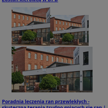
Poradnia leczenia ran przewlekłych -
skuteczna terapia trudno gojących się ran |