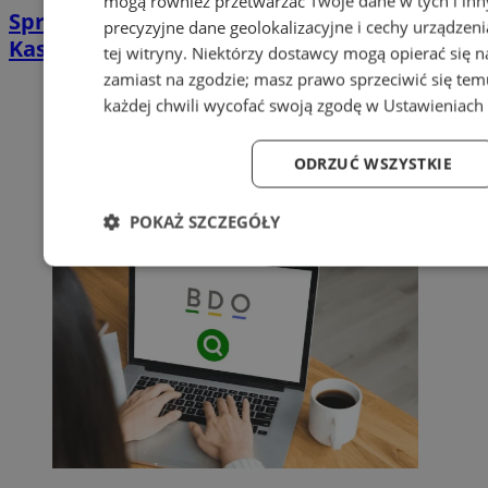
mogą również przetwarzać Twoje dane w tych i in
Sprzątanie po zgonie w Sosnowcu |
precyzyjne dane geolokalizacyjne i cechy urządzen
Kastelnik
tej witryny. Niektórzy dostawcy mogą opierać się 
zamiast na zgodzie; masz prawo sprzeciwić się te
każdej chwili wycofać swoją zgodę w
Ustawieniach 
ODRZUĆ WSZYSTKIE
POKAŻ SZCZEGÓŁY
Niezbędne
Wydajność
Targetowanie
Fu
Niezbędne
Wydajność
Targetowanie
Fun
Niezbędne pliki cookie umożliwiają korzystanie z podstawowych fu
logowanie użytkownika i zarządzanie kontem. Bez niezbędnych p