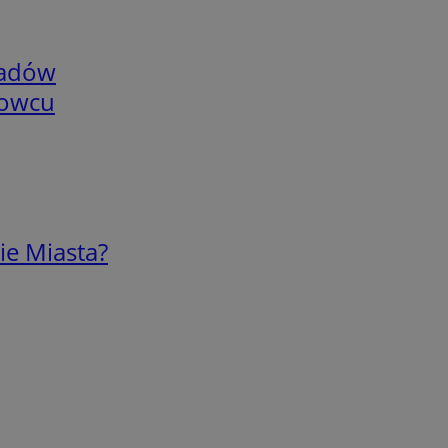
adów
nowcu
ie Miasta?