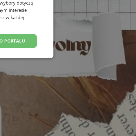
 wybory dotyczą
nym interesie
sz w każdej
DO PORTALU
esklasyfikowane
ane
owanie użytkownika i
j.