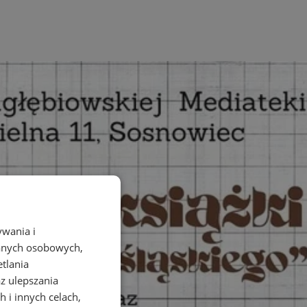
ywania i
danych osobowych,
etlania
az ulepszania
 i innych celach,