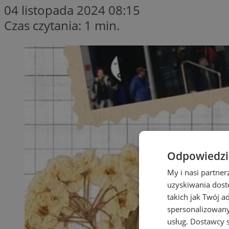
04 listopada 2024 08:15
Czas czytania: 1 min.
Odpowiedzia
My i nasi partne
uzyskiwania dost
takich jak Twój a
spersonalizowanyc
usług.
Dostawcy s