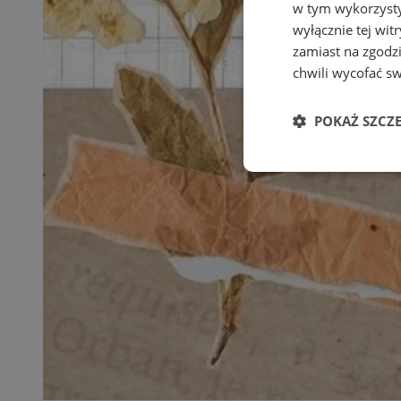
w tym wykorzysty
wyłącznie tej wi
zamiast na zgodz
chwili wycofać s
POKAŻ SZCZ
Niezbędne
Ni
Niezbędne pliki cook
zarządzanie kontem. 
Nazwa