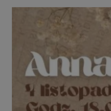
SessID
QeSessID
MvSessID
euds
VISITOR_PRIVACY_
CookieScriptConse
__cf_bm
__cf_bm