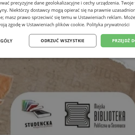
wać precyzyjne dane geolokalizacyjne i cechy urządzenia. Twoje
tryny. Niektórzy dostawcy mogą opierać się na prawnie uzasadnio
ie; masz prawo sprzeciwić się temu w
Ustawieniach reklam
. Może
woją zgodę w
Ustawieniach plików cookie
.
Polityka prywatności
EGÓŁY
ODRZUĆ WSZYSTKIE
PRZEJDŹ 
Wydajność
Targetowanie
Funkcjonalność
Ni
ezbędne
Wydajność
Targetowanie
Funkcjonalność
Niesklasyfikow
ie umożliwiają korzystanie z podstawowych funkcji strony internetowej, takich jak log
Bez niezbędnych plików cookie nie można prawidłowo korzystać ze strony internetowe
Provider
/
Okres
Opis
Domena
przechowywania