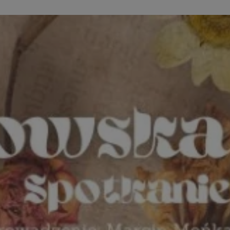
kator sesji.
kator sesji.
kator sesji.
rzechowywania
o usług śledzenia.
k zdecydował się na
acje o zgodzie
h dotyczących
itryny. Rejestruje
ści i ustawień
nie w kolejnych
nie musi ponownie
o zwiększa wygodę i
nych.
usługę Cookie-
rencji dotyczących
Jest to konieczne,
 działał poprawnie.
a ludzi i botów. Jest
ej, ponieważ
rtów na temat
ej.
a ludzi i botów. Jest