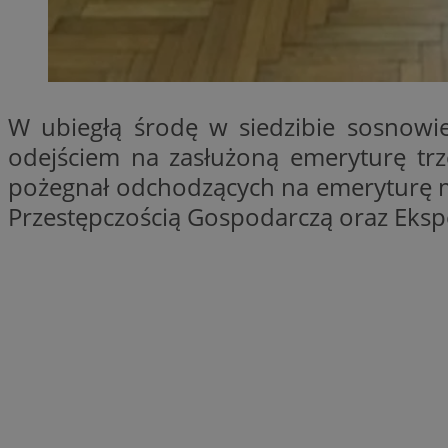
SessID
QeSessID
MvSessID
euds
W ubiegłą środę w siedzibie sosnowi
odejściem na zasłużoną emeryturę trz
VISITOR_PRIVACY_
pożegnał odchodzących na emeryturę m.
Przestępczością Gospodarczą oraz Eksp
CookieScriptConse
__cf_bm
__cf_bm