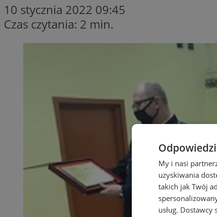
10 stycznia 2022 09:45
Czas czytania: 2 min.
Odpowiedzia
My i nasi partne
uzyskiwania dost
takich jak Twój a
spersonalizowanyc
usług.
Dostawcy s