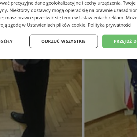
wać precyzyjne dane geolokalizacyjne i cechy urządzenia. Twoje
tryny. Niektórzy dostawcy mogą opierać się na prawnie uzasadnio
ie; masz prawo sprzeciwić się temu w
Ustawieniach reklam
. Może
woją zgodę w
Ustawieniach plików cookie
.
Polityka prywatności
EGÓŁY
ODRZUĆ WSZYSTKIE
PRZEJDŹ 
Wydajność
Targetowanie
Funkcjonalność
Ni
ezbędne
Wydajność
Targetowanie
Funkcjonalność
Niesklasyfikow
ie umożliwiają korzystanie z podstawowych funkcji strony internetowej, takich jak log
Bez niezbędnych plików cookie nie można prawidłowo korzystać ze strony internetowe
Provider
/
Okres
Opis
Domena
przechowywania