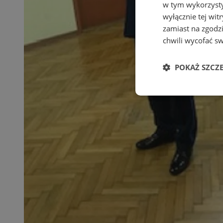
w tym wykorzysty
wyłącznie tej wi
zamiast na zgodz
chwili wycofać s
POKAŻ SZCZ
Niezbędne
Ni
Niezbędne pliki cook
zarządzanie kontem. 
Nazwa