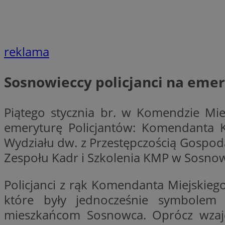
reklama
Nazwa
Provider
Nazwa
Nazwa
__Secure-YNID
Domena
Nazwa
Sosnowieccy policjanci na eme
openstat_higd0hq
OAID
_cfuvid
.vimeo.c
_fbp
ustat_86zhzqab74l
openstat_gid
Piątego stycznia br. w Komendzie Mie
YSC
ustat_fdd84hfvmX
emeryturę Policjantów: Komendanta Ko
_clck
ustat_0737X2Xdr554
Wydziału dw. z Przestępczością Gospo
VISITOR_INFO1_LIV
ADK_EX_11
Zespołu Kadr i Szkolenia KMP w Sosno
_clsk
openstat_rufhx0sv
openstat_ex0rxiq
Policjanci z rąk Komendanta Miejskieg
rud
ustat_qcbmX95Xf0
które były jednocześnie symbolem 
_clsk
ANON_ID
mieszkańcom Sosnowca. Oprócz wzaj