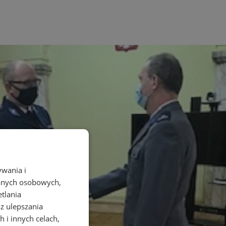
ywania i
danych osobowych,
etlania
az ulepszania
 i innych celach,