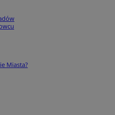
adów
nowcu
ie Miasta?