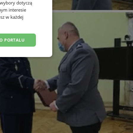
 wybory dotyczą
nym interesie
sz w każdej
DO PORTALU
esklasyfikowane
ane
owanie użytkownika i
j.