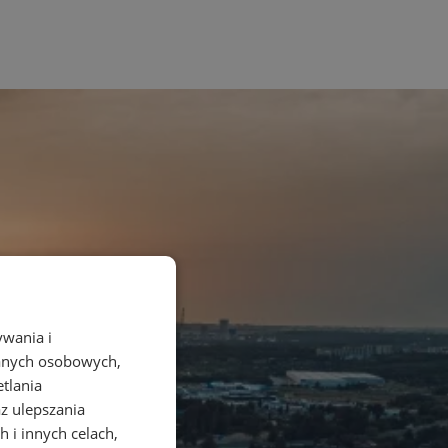
ywania i
danych osobowych,
etlania
az ulepszania
 i innych celach,