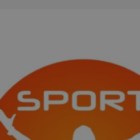
sosnowiecki.pl
1 rok
Ten plik cookie przechowuje identyfi
sosnowiecki.pl
1 rok
Ten plik cookie przechowuje identyfi
sosnowiecki.pl
1 rok
Ten plik cookie przechowuje identyfi
.rfihub.com
Sesja
Ten plik cookie jest używany do p
zgody użytkownika w odniesieniu d
Zazwyczaj rejestruje, czy użytkowni
usługi śledzenia lub reklamy.
METADATA
5 miesięcy 4
Ten plik cookie przechowuje inform
YouTube
tygodnie
użytkownika oraz jego preferencjac
.youtube.com
prywatności podczas korzystania z w
wybory dotyczące polityki prywatno
zgody, zapewniając ich przestrzega
wizytach. Dzięki temu użytkownik 
konfigurować swoich preferencji, c
zgodność z regulacjami ochrony da
nt
4 tygodnie 2 dni
Ten plik cookie jest używany przez 
CookieScript
Google Privacy Policy
Script.com do zapamiętywania prefe
sosnowiecki.pl
zgody użytkownika na pliki cookie. 
aby baner cookie Cookie-Script.com
29 minut 56
Ten plik cookie służy do rozróżniani
Cloudflare
sekund
to korzystne dla strony internetow
Inc.
umożliwia tworzenie ważnych rapo
.temu.com
korzystania z jej witryny internetow
29 minut 54
Ten plik cookie służy do rozróżniani
Cloudflare