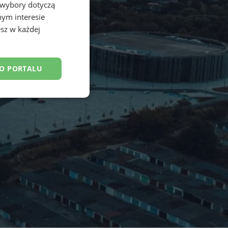
 wybory dotyczą
nym interesie
sz w każdej
DO PORTALU
esklasyfikowane
ane
owanie użytkownika i
j.