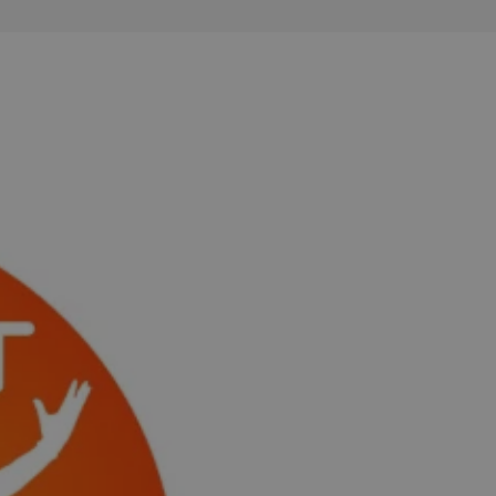
kator sesji.
kator sesji.
kator sesji.
rzechowywania
o usług śledzenia.
k zdecydował się na
acje o zgodzie
h dotyczących
itryny. Rejestruje
ści i ustawień
nie w kolejnych
nie musi ponownie
o zwiększa wygodę i
nych.
usługę Cookie-
rencji dotyczących
Jest to konieczne,
 działał poprawnie.
a ludzi i botów. Jest
ej, ponieważ
rtów na temat
ej.
a ludzi i botów. Jest