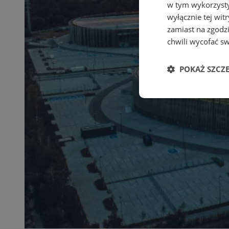
w tym wykorzysty
wyłącznie tej wi
zamiast na zgodz
chwili wycofać s
POKAŻ SZCZ
Niezbędne
Ni
Niezbędne pliki cook
zarządzanie kontem. 
Nazwa