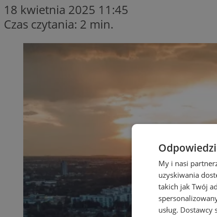
18 kwietnia 2025 11:45
Czas czytania: 2 min.
Odpowiedzia
My i nasi partne
uzyskiwania dost
takich jak Twój a
spersonalizowanyc
usług.
Dostawcy s