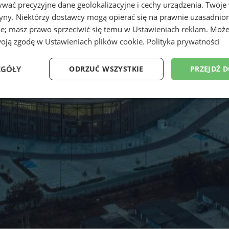
wać precyzyjne dane geolokalizacyjne i cechy urządzenia. Twoje
tryny. Niektórzy dostawcy mogą opierać się na prawnie uzasadnio
ie; masz prawo sprzeciwić się temu w
Ustawieniach reklam
. Może
woją zgodę w
Ustawieniach plików cookie
.
Polityka prywatności
EGÓŁY
ODRZUĆ WSZYSTKIE
PRZEJDŹ 
Wydajność
Targetowanie
Funkcjonalność
Ni
ezbędne
Wydajność
Targetowanie
Funkcjonalność
Niesklasyfikow
ie umożliwiają korzystanie z podstawowych funkcji strony internetowej, takich jak log
Bez niezbędnych plików cookie nie można prawidłowo korzystać ze strony internetowe
Provider
/
Okres
Opis
Domena
przechowywania