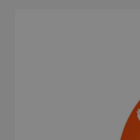
SessID
QeSessID
MvSessID
euds
VISITOR_PRIVACY_
CookieScriptConse
__cf_bm
__cf_bm