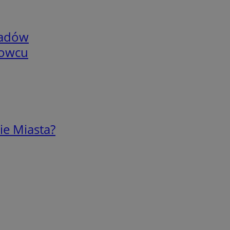
adów
nowcu
ie Miasta?