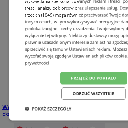
wyświetlania spersonalizowanych reklam i treści, p
treści, analizy odbiorców oraz ulepszania usług.
Dos
trzecich (1845)
mogą również przetwarzać Twoje dan
innych celach, w tym wykorzystywać precyzyjne da
geolokalizacyjne i cechy urządzenia. Twoje wybory 
wyłącznie tej witryny. Niektórzy dostawcy mogą opie
prawnie uzasadnionym interesie zamiast na zgodzi
sprzeciwić się temu w
Ustawieniach reklam
. Możesz
wycofać swoją zgodę w
Ustawieniach plików cookie
prywatności
PRZEJDŹ DO PORTALU
ODRZUĆ WSZYSTKIE
Wakacyjny wypoczynek nad Bałtykiem w
POKAŻ SZCZEGÓŁY
domkach Szmaragdowe Morze
Niezbędne
Wydajność
Targetowanie
F