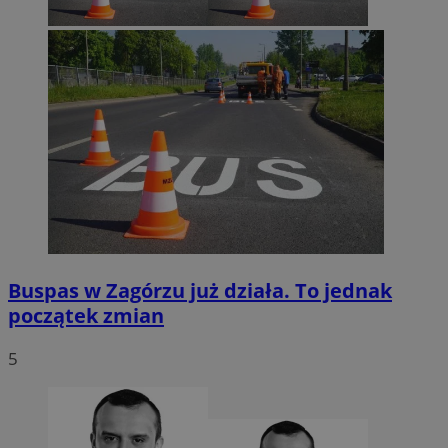
Buspas w Zagórzu już działa. To jednak
początek zmian
5