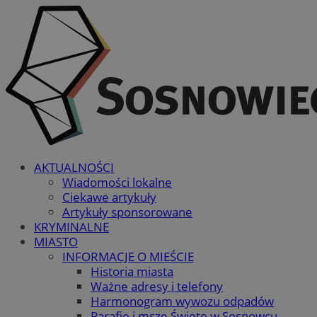
AKTUALNOŚCI
Wiadomości lokalne
Ciekawe artykuły
Artykuły sponsorowane
KRYMINALNE
MIASTO
INFORMACJE O MIEŚCIE
Historia miasta
Ważne adresy i telefony
Harmonogram wywozu odpadów
Parafie i msze Święte w Sosnowcu