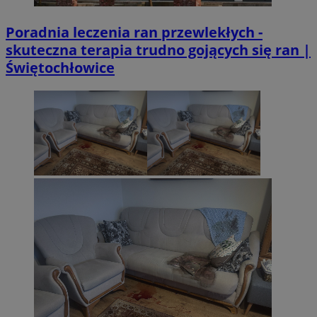
Poradnia leczenia ran przewlekłych -
skuteczna terapia trudno gojących się ran |
Świętochłowice
CookieScriptConsent
4 tygodnie 2 d
CookieScript
sosnowiecki.pl