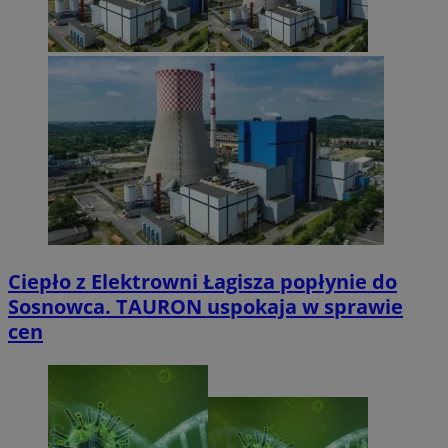
Ciepło z Elektrowni Łagisza popłynie do
Sosnowca. TAURON uspokaja w sprawie
cen