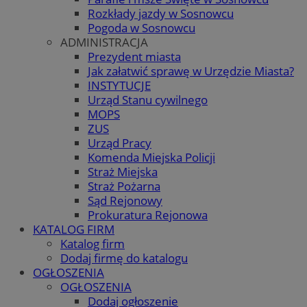
Rozkłady jazdy w Sosnowcu
Pogoda w Sosnowcu
ADMINISTRACJA
Prezydent miasta
Jak załatwić sprawę w Urzędzie Miasta?
INSTYTUCJE
Urząd Stanu cywilnego
MOPS
ZUS
Urząd Pracy
Komenda Miejska Policji
Straż Miejska
Straż Pożarna
Sąd Rejonowy
Prokuratura Rejonowa
KATALOG FIRM
Katalog firm
Dodaj firmę do katalogu
OGŁOSZENIA
OGŁOSZENIA
Dodaj ogłoszenie