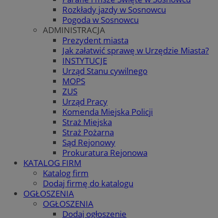
Rozkłady jazdy w Sosnowcu
Pogoda w Sosnowcu
ADMINISTRACJA
Prezydent miasta
Jak załatwić sprawę w Urzędzie Miasta?
INSTYTUCJE
Urząd Stanu cywilnego
MOPS
ZUS
Urząd Pracy
Komenda Miejska Policji
Straż Miejska
Straż Pożarna
Sąd Rejonowy
Prokuratura Rejonowa
KATALOG FIRM
Katalog firm
Dodaj firmę do katalogu
OGŁOSZENIA
OGŁOSZENIA
Dodaj ogłoszenie