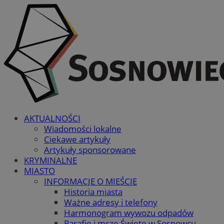
AKTUALNOŚCI
Wiadomości lokalne
Ciekawe artykuły
Artykuły sponsorowane
KRYMINALNE
MIASTO
INFORMACJE O MIEŚCIE
Historia miasta
Ważne adresy i telefony
Harmonogram wywozu odpadów
Parafie i msze Święte w Sosnowcu