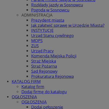
Rozkłady jazdy w Sosnowcu
Pogoda w Sosnowcu
ADMINISTRACJA
Prezydent miasta
Jak załatwić sprawę w Urzędzie Miasta?
INSTYTUCJE
Urząd Stanu cywilnego
MOPS
ZUS
Urząd Pracy
Komenda Miejska Policji
Straż Miejska
Straż Pożarna
Sąd Rejonowy
Prokuratura Rejonowa
KATALOG FIRM
Katalog firm
Dodaj firmę do katalogu
OGŁOSZENIA
OGŁOSZENIA
Dodaj ogłoszenie