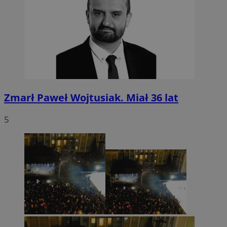
Zmarł Paweł Wojtusiak. Miał 36 lat
5