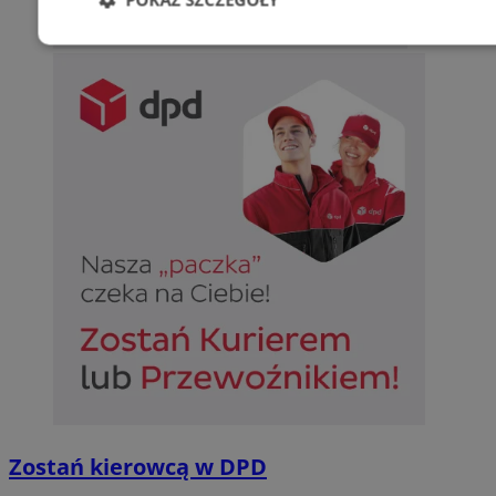
Niezbędne
Wydajność
Targetowani
Niesklasyfikowane
Niezbędne
Wydajność
Targetowanie
Funkcjonalno
Niezbędne pliki cookie umożliwiają korzystanie z podstawowych fun
takich jak logowanie użytkownika i zarządzanie kontem. Bez niezb
można prawidłowo korzystać ze strony internetowej.
Provider
/
Okres
Nazwa
Domena
przechowywan
SessID
sosnowiecki.pl
1 rok
Zostań kierowcą w DPD