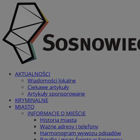
AKTUALNOŚCI
Wiadomości lokalne
Ciekawe artykuły
Artykuły sponsorowane
KRYMINALNE
MIASTO
INFORMACJE O MIEŚCIE
Historia miasta
Ważne adresy i telefony
Harmonogram wywozu odpadów
Parafie i msze Święte w Sosnowcu