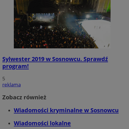
Sylwester 2019 w Sosnowcu. Sprawdź
program!
5
reklama
Zobacz również
Wiadomości kryminalne w Sosnowcu
Wiadomości lokalne