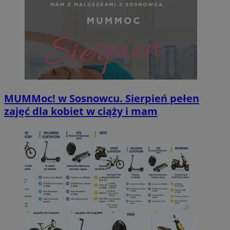
MUMMoc! w Sosnowcu. Sierpień pełen
zajęć dla kobiet w ciąży i mam