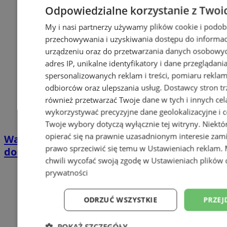
Odpowiedzialne korzystanie z Twoi
My i nasi partnerzy używamy plików cookie i podob
przechowywania i uzyskiwania dostępu do informac
urządzeniu oraz do przetwarzania danych osobowych
adres IP, unikalne identyfikatory i dane przeglądani
spersonalizowanych reklam i treści, pomiaru reklam i
odbiorców oraz ulepszania usług.
Dostawcy stron tr
również przetwarzać Twoje dane w tych i innych cel
wykorzystywać precyzyjne dane geolokalizacyjne i c
Twoje wybory dotyczą wyłącznie tej witryny. Niekt
opierać się na prawnie uzasadnionym interesie zami
Wakacyjny wypoczynek nad Bałtykiem w
prawo sprzeciwić się temu w
Ustawieniach reklam
.
domkach Szmaragdowe Morze
chwili wycofać swoją zgodę w
Ustawieniach plików 
prywatności
ODRZUĆ WSZYSTKIE
PRZEJ
POKAŻ SZCZEGÓŁY