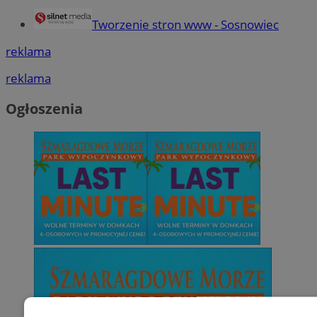
Tworzenie stron www - Sosnowiec
reklama
reklama
Ogłoszenia