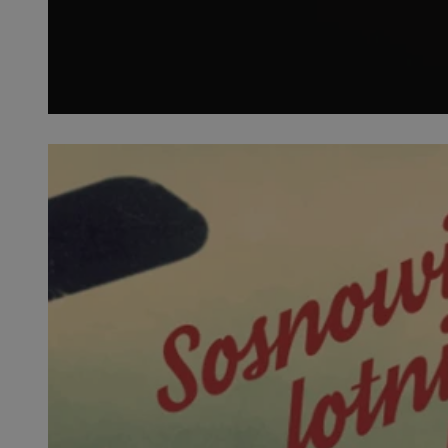
SessID
QeSessID
MvSessID
euds
VISITOR_PRIVACY_
CookieScriptConse
__cf_bm
__cf_bm