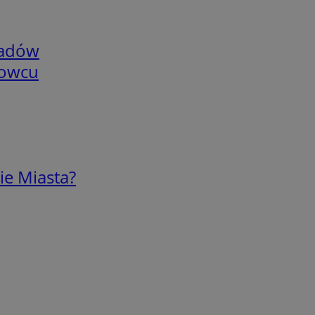
adów
nowcu
ie Miasta?