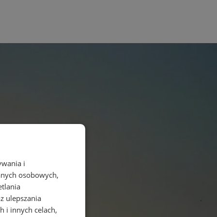
ywania i
danych osobowych,
etlania
az ulepszania
 i innych celach,