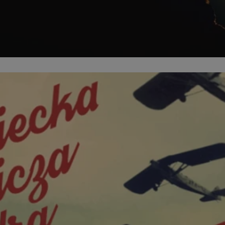
sosnowiecki.pl
1 rok
Ten plik cookie przechowuje identyfi
sosnowiecki.pl
1 rok
Ten plik cookie przechowuje identyfi
sosnowiecki.pl
1 rok
Ten plik cookie przechowuje identyfi
.rfihub.com
Sesja
Ten plik cookie jest używany do p
zgody użytkownika w odniesieniu d
Zazwyczaj rejestruje, czy użytkowni
usługi śledzenia lub reklamy.
METADATA
5 miesięcy 4
Ten plik cookie przechowuje inform
YouTube
tygodnie
użytkownika oraz jego preferencjac
.youtube.com
prywatności podczas korzystania z w
wybory dotyczące polityki prywatno
zgody, zapewniając ich przestrzega
wizytach. Dzięki temu użytkownik 
konfigurować swoich preferencji, c
zgodność z regulacjami ochrony da
nt
4 tygodnie 2 dni
Ten plik cookie jest używany przez 
CookieScript
Google Privacy Policy
Script.com do zapamiętywania prefe
sosnowiecki.pl
zgody użytkownika na pliki cookie. 
aby baner cookie Cookie-Script.com
29 minut 56
Ten plik cookie służy do rozróżniani
Cloudflare
sekund
to korzystne dla strony internetow
Inc.
umożliwia tworzenie ważnych rapo
.temu.com
korzystania z jej witryny internetow
29 minut 54
Ten plik cookie służy do rozróżniani
Cloudflare