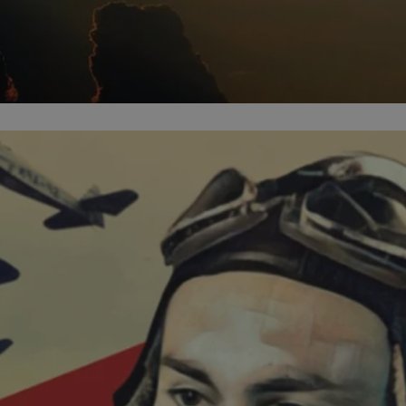
kator sesji.
kator sesji.
kator sesji.
rzechowywania
o usług śledzenia.
k zdecydował się na
acje o zgodzie
h dotyczących
itryny. Rejestruje
ści i ustawień
nie w kolejnych
nie musi ponownie
o zwiększa wygodę i
nych.
usługę Cookie-
rencji dotyczących
Jest to konieczne,
 działał poprawnie.
a ludzi i botów. Jest
ej, ponieważ
rtów na temat
ej.
a ludzi i botów. Jest