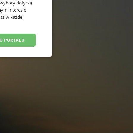
 wybory dotyczą
nym interesie
sz w każdej
DO PORTALU
esklasyfikowane
ane
owanie użytkownika i
j.