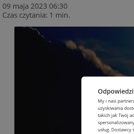
09 maja 2023 06:30
Czas czytania: 1 min.
Odpowiedzia
My i nasi partne
uzyskiwania dost
takich jak Twój a
spersonalizowanyc
usług.
Dostawcy s