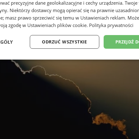
wać precyzyjne dane geolokalizacyjne i cechy urządzenia. Twoje
tryny. Niektórzy dostawcy mogą opierać się na prawnie uzasadnio
ie; masz prawo sprzeciwić się temu w
Ustawieniach reklam
. Może
woją zgodę w
Ustawieniach plików cookie
.
Polityka prywatności
EGÓŁY
ODRZUĆ WSZYSTKIE
PRZEJDŹ 
Wydajność
Targetowanie
Funkcjonalność
Ni
ezbędne
Wydajność
Targetowanie
Funkcjonalność
Niesklasyfikow
ie umożliwiają korzystanie z podstawowych funkcji strony internetowej, takich jak log
Bez niezbędnych plików cookie nie można prawidłowo korzystać ze strony internetowe
Provider
/
Okres
Opis
Domena
przechowywania