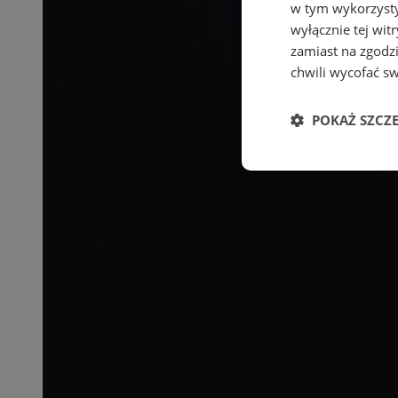
w tym wykorzysty
wyłącznie tej wi
zamiast na zgodz
chwili wycofać s
POKAŻ SZCZ
Niezbędne
Ni
Niezbędne pliki cook
zarządzanie kontem. 
Nazwa