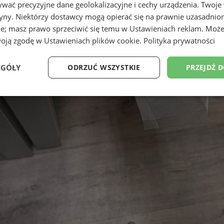
wać precyzyjne dane geolokalizacyjne i cechy urządzenia. Twoje
tryny. Niektórzy dostawcy mogą opierać się na prawnie uzasadnio
ie; masz prawo sprzeciwić się temu w
Ustawieniach reklam
. Może
woją zgodę w
Ustawieniach plików cookie
.
Polityka prywatności
EGÓŁY
ODRZUĆ WSZYSTKIE
PRZEJDŹ 
Wydajność
Targetowanie
Funkcjonalność
Ni
ezbędne
Wydajność
Targetowanie
Funkcjonalność
Niesklasyfikow
ie umożliwiają korzystanie z podstawowych funkcji strony internetowej, takich jak log
Bez niezbędnych plików cookie nie można prawidłowo korzystać ze strony internetowe
Provider
/
Okres
Opis
Domena
przechowywania