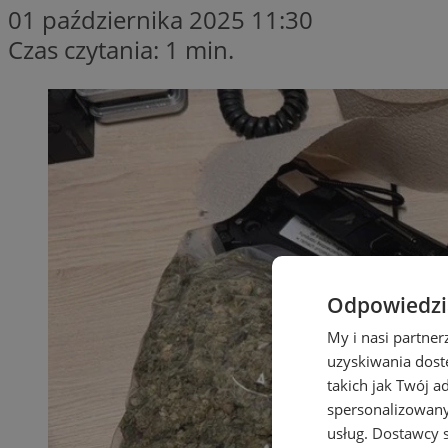
01 października 2025 11:30
Czas czytania: 1 min.
Odpowiedzia
My i nasi partne
uzyskiwania dost
takich jak Twój a
spersonalizowanyc
usług.
Dostawcy s