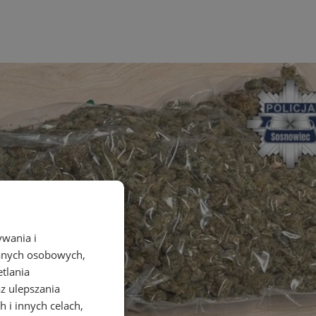
ywania i
danych osobowych,
etlania
az ulepszania
 i innych celach,