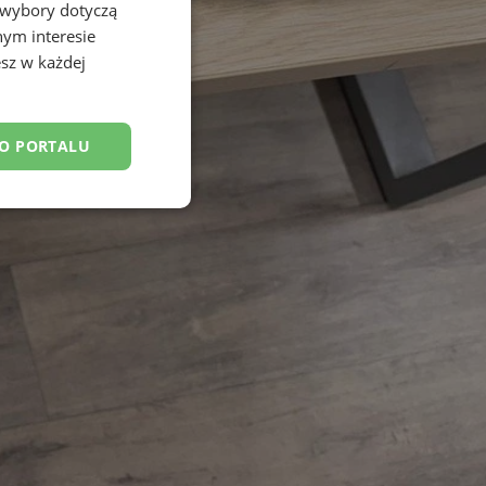
 wybory dotyczą
nym interesie
sz w każdej
DO PORTALU
esklasyfikowane
ane
owanie użytkownika i
j.