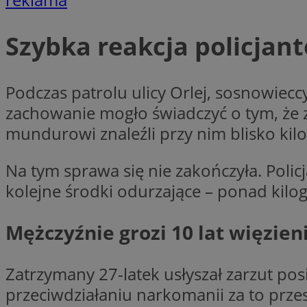
Szybka reakcja policjan
Nazwa
Provider
Nazwa
Nazwa
Podczas patrolu ulicy Orlej, sosnowie
__Secure-YNID
Domena
Nazwa
openstat_higd0hq
zachowanie mogło świadczyć o tym, że 
OAID
_cfuvid
.vimeo.c
_fbp
ustat_86zhzqab74l
mundurowi znaleźli przy nim blisko ki
openstat_gid
YSC
Na tym sprawa się nie zakończyła. Polic
ustat_fdd84hfvmX
_clck
kolejne środki odurzające – ponad kil
ustat_0737X2Xdr554
VISITOR_INFO1_LIV
ADK_EX_11
Mężczyźnie grozi 10 lat więzien
_clsk
openstat_rufhx0sv
openstat_ex0rxiq
rud
ustat_qcbmX95Xf0
Zatrzymany 27-latek usłyszał zarzut po
_clsk
ANON_ID
przeciwdziałaniu narkomanii za to przes