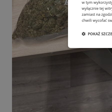
w tym wykorzysty
wyłącznie tej wi
zamiast na zgodz
chwili wycofać s
POKAŻ SZCZ
Niezbędne
Ni
Niezbędne pliki cook
zarządzanie kontem. 
Nazwa