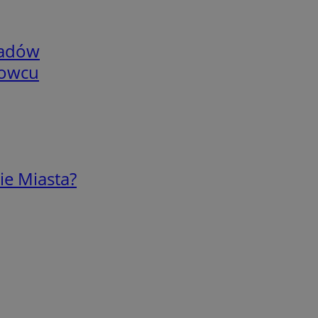
adów
nowcu
ie Miasta?