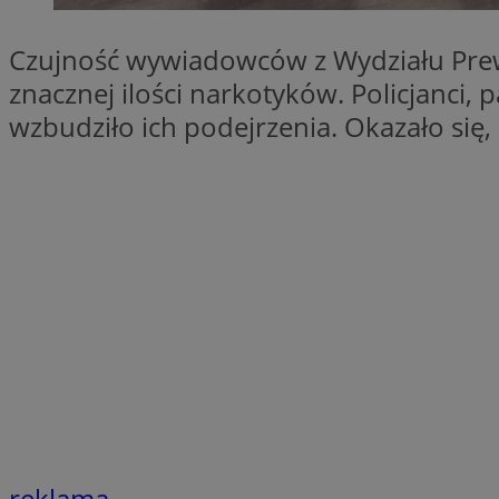
SessID
Czujność wywiadowców z Wydziału Prewe
QeSessID
MvSessID
znacznej ilości narkotyków. Policjanci,
euds
wzbudziło ich podejrzenia. Okazało się
VISITOR_PRIVACY_
CookieScriptConse
__cf_bm
reklama
__cf_bm