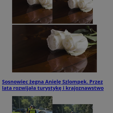
Sosnowiec żegna Anielę Szlompek. Przez
lata rozwijała turystykę i krajoznawstwo