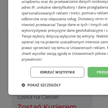
urządzeniu oraz do przetwarzania danych osobowych
adres IP, unikalne identyfikatory i dane przeglądani
spersonalizowanych reklam i treści, pomiaru reklam i
odbiorców oraz ulepszania usług.
Dostawcy stron tr
również przetwarzać Twoje dane w tych i innych cel
wykorzystywać precyzyjne dane geolokalizacyjne i c
Twoje wybory dotyczą wyłącznie tej witryny. Niekt
opierać się na prawnie uzasadnionym interesie zami
prawo sprzeciwić się temu w
Ustawieniach reklam
.
chwili wycofać swoją zgodę w
Ustawieniach plików 
prywatności
ODRZUĆ WSZYSTKIE
PRZEJ
POKAŻ SZCZEGÓŁY
Niezbędne
Wydajność
Targetowani