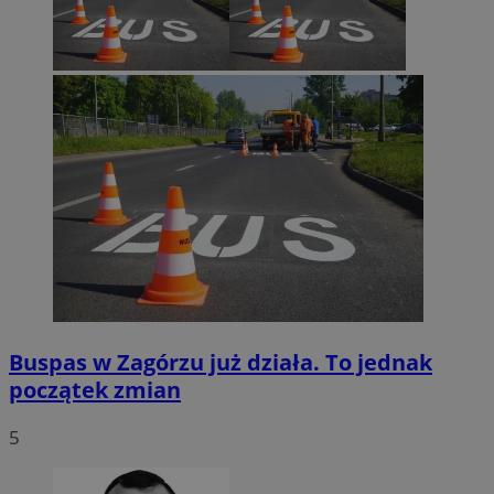
Buspas w Zagórzu już działa. To jednak
początek zmian
5