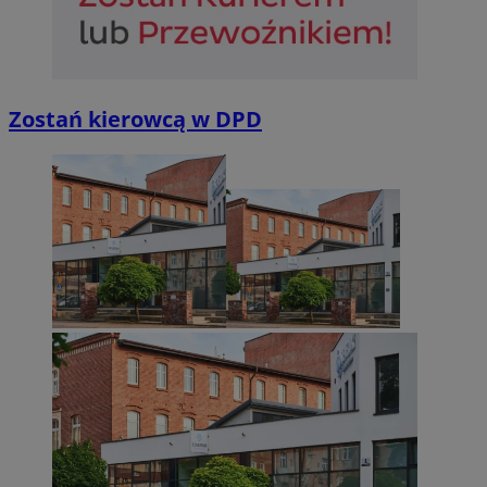
Niesklasyfikowane
Zostań kierowcą w DPD
Niezbędne
Wydajność
Targetowanie
Funkcjonalno
Niezbędne pliki cookie umożliwiają korzystanie z podstawowych fun
takich jak logowanie użytkownika i zarządzanie kontem. Bez niezb
można prawidłowo korzystać ze strony internetowej.
Provider
/
Okres
Nazwa
Domena
przechowywan
SessID
sosnowiecki.pl
1 rok
QeSessID
sosnowiecki.pl
1 rok
MvSessID
sosnowiecki.pl
1 rok