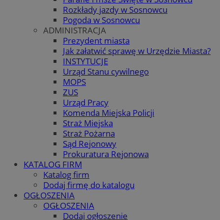
Rozkłady jazdy w Sosnowcu
Pogoda w Sosnowcu
ADMINISTRACJA
Prezydent miasta
Jak załatwić sprawę w Urzędzie Miasta?
INSTYTUCJE
Urząd Stanu cywilnego
MOPS
ZUS
Urząd Pracy
Komenda Miejska Policji
Straż Miejska
Straż Pożarna
Sąd Rejonowy
Prokuratura Rejonowa
KATALOG FIRM
Katalog firm
Dodaj firmę do katalogu
OGŁOSZENIA
OGŁOSZENIA
Dodaj ogłoszenie