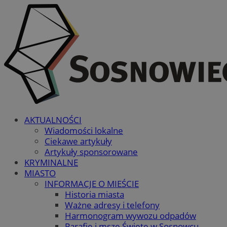
AKTUALNOŚCI
Wiadomości lokalne
Ciekawe artykuły
Artykuły sponsorowane
KRYMINALNE
MIASTO
INFORMACJE O MIEŚCIE
Historia miasta
Ważne adresy i telefony
Harmonogram wywozu odpadów
Parafie i msze Święte w Sosnowcu