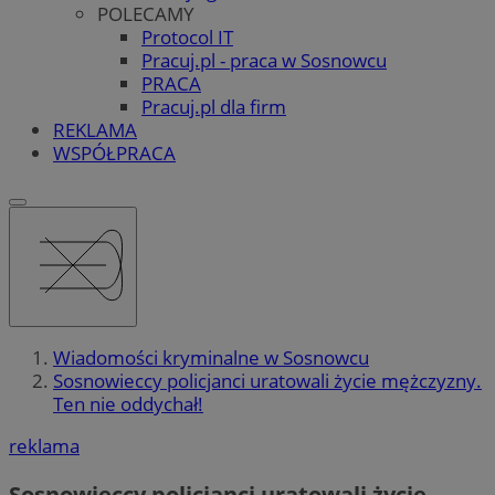
POLECAMY
Protocol IT
Pracuj.pl - praca w Sosnowcu
PRACA
Pracuj.pl dla firm
REKLAMA
WSPÓŁPRACA
Wiadomości kryminalne w Sosnowcu
Sosnowieccy policjanci uratowali życie mężczyzny.
Ten nie oddychał!
reklama
Sosnowieccy policjanci uratowali życie