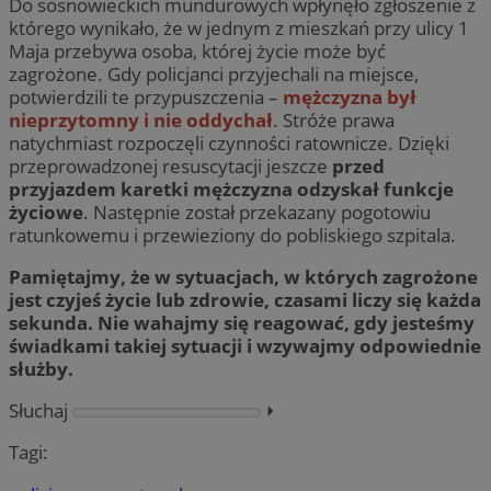
Do sosnowieckich mundurowych wpłynęło zgłoszenie z
którego wynikało, że w jednym z mieszkań przy ulicy 1
Maja przebywa osoba, której życie może być
zagrożone. Gdy policjanci przyjechali na miejsce,
potwierdzili te przypuszczenia –
mężczyzna był
nieprzytomny i nie oddychał
. Stróże prawa
natychmiast rozpoczęli czynności ratownicze. Dzięki
przeprowadzonej resuscytacji jeszcze
przed
przyjazdem karetki mężczyzna odzyskał funkcje
życiowe
. Następnie został przekazany pogotowiu
ratunkowemu i przewieziony do pobliskiego szpitala.
Pamiętajmy, że w sytuacjach, w których zagrożone
jest czyjeś życie lub zdrowie, czasami liczy się każda
sekunda. Nie wahajmy się reagować, gdy jesteśmy
świadkami takiej sytuacji i wzywajmy odpowiednie
służby.
Słuchaj
⏵︎
Tagi: