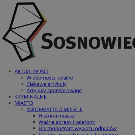
AKTUALNOŚCI
Wiadomości lokalne
Ciekawe artykuły
Artykuły sponsorowane
KRYMINALNE
MIASTO
INFORMACJE O MIEŚCIE
Historia miasta
Ważne adresy i telefony
Harmonogram wywozu odpadów
Parafie i msze Święte w Sosnowcu