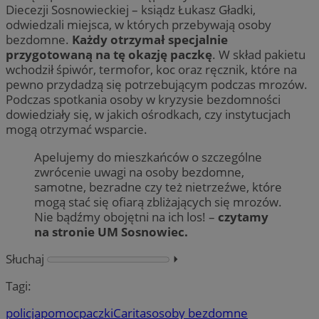
Diecezji Sosnowieckiej – ksiądz Łukasz Gładki,
odwiedzali miejsca, w których przebywają osoby
bezdomne.
Każdy otrzymał specjalnie
przygotowaną na tę okazję paczkę
. W skład pakietu
wchodził śpiwór, termofor, koc oraz ręcznik, które na
pewno przydadzą się potrzebującym podczas mrozów.
Podczas spotkania osoby w kryzysie bezdomności
dowiedziały się, w jakich ośrodkach, czy instytucjach
mogą otrzymać wsparcie.
Apelujemy do mieszkańców o szczególne
zwrócenie uwagi na osoby bezdomne,
samotne, bezradne czy też nietrzeźwe, które
mogą stać się ofiarą zbliżających się mrozów.
Nie bądźmy obojętni na ich los! –
czytamy
na stronie UM Sosnowiec.
Słuchaj
⏵︎
Tagi:
policja
pomoc
paczki
Caritas
osoby bezdomne