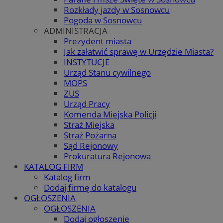
Rozkłady jazdy w Sosnowcu
Pogoda w Sosnowcu
ADMINISTRACJA
Prezydent miasta
Jak załatwić sprawę w Urzędzie Miasta?
INSTYTUCJE
Urząd Stanu cywilnego
MOPS
ZUS
Urząd Pracy
Komenda Miejska Policji
Straż Miejska
Straż Pożarna
Sąd Rejonowy
Prokuratura Rejonowa
KATALOG FIRM
Katalog firm
Dodaj firmę do katalogu
OGŁOSZENIA
OGŁOSZENIA
Dodaj ogłoszenie