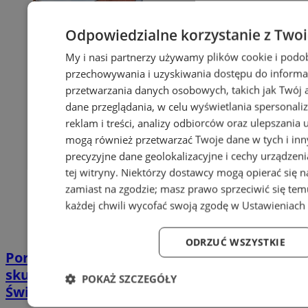
Odpowiedzialne korzystanie z Two
My i nasi partnerzy używamy plików cookie i podo
przechowywania i uzyskiwania dostępu do informa
przetwarzania danych osobowych, takich jak Twój ad
dane przeglądania, w celu wyświetlania spersonali
reklam i treści, analizy odbiorców oraz ulepszania 
mogą również przetwarzać Twoje dane w tych i in
precyzyjne dane geolokalizacyjne i cechy urządzen
tej witryny. Niektórzy dostawcy mogą opierać się 
zamiast na zgodzie; masz prawo sprzeciwić się te
każdej chwili wycofać swoją zgodę w
Ustawieniach 
ODRZUĆ WSZYSTKIE
Poradnia leczenia ran przewlekłych -
skuteczna terapia trudno gojących się ran |
POKAŻ SZCZEGÓŁY
Świętochłowice