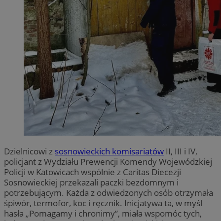
Dzielnicowi z
sosnowieckich komisariatów
II, III i IV,
policjant z Wydziału Prewencji Komendy Wojewódzkiej
Policji w Katowicach wspólnie z Caritas Diecezji
Sosnowieckiej przekazali paczki bezdomnym i
potrzebującym. Każda z odwiedzonych osób otrzymała
śpiwór, termofor, koc i ręcznik. Inicjatywa ta, w myśl
hasła „Pomagamy i chronimy”, miała wspomóc tych,