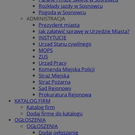
Rozkłady jazdy w Sosnowcu
Pogoda w Sosnowcu
ADMINISTRACJA
Prezydent miasta
Jak załatwić sprawę w Urzędzie Miasta?
INSTYTUCJE
Urząd Stanu cywilnego
MOPS
ZUS
Urząd Pracy
Komenda Miejska Policji
Straż Miejska
Straż Pożarna
Sąd Rejonowy
Prokuratura Rejonowa
KATALOG FIRM
Katalog firm
Dodaj firmę do katalogu
OGŁOSZENIA
OGŁOSZENIA
Dodaj ogłoszenie