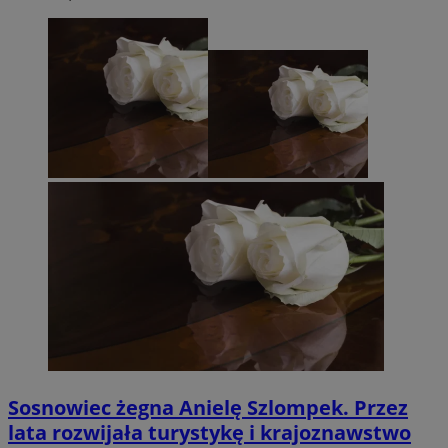
Sosnowiec żegna Anielę Szlompek. Przez
lata rozwijała turystykę i krajoznawstwo