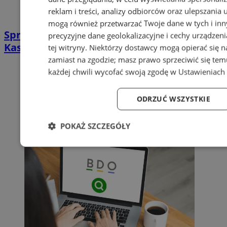
reklam i treści, analizy odbiorców oraz ulepszania 
mogą również przetwarzać Twoje dane w tych i in
Sprzątanie po zgonie w Sosnowcu |
precyzyjne dane geolokalizacyjne i cechy urządzen
Kastelnik
tej witryny. Niektórzy dostawcy mogą opierać się 
zamiast na zgodzie; masz prawo sprzeciwić się te
każdej chwili wycofać swoją zgodę w
Ustawieniach 
ODRZUĆ WSZYSTKIE
POKAŻ SZCZEGÓŁY
Niezbędne
Wydajność
Targetowanie
Fu
Niezbędne
Wydajność
Targetowanie
Fun