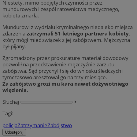
Niestety, mimo podjętych czynności przez
mundurowych i zespół ratownictwa medycznego,
kobieta zmarła.
Mundurowi z wydziału kryminalnego niedaleko miejsca
zdarzenia
zatrzymali 51-letniego partnera kobiety
,
który mógł mieć związek z jej zabójstwem. Mężczyzna
był pijany.
Zgromadzony przez prokuraturę materiał dowodowy
pozwolił na przedstawienie mężczyźnie zarzutu
zabójstwa. Sąd przychylił się do wniosku śledczych i
tymczasowo aresztował go na trzy miesiące.
Za zabójstwo grozi mu kara nawet dożywotniego
więzienia.
Słuchaj
⏵︎
Tagi:
policja
Zatrzymanie
Zabójstwo
Udostępnij