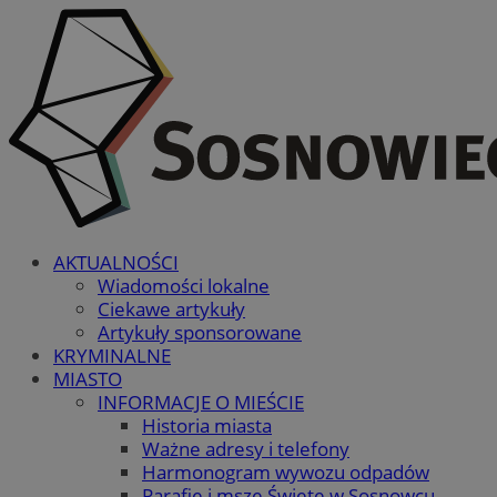
AKTUALNOŚCI
Wiadomości lokalne
Ciekawe artykuły
Artykuły sponsorowane
KRYMINALNE
MIASTO
INFORMACJE O MIEŚCIE
Historia miasta
Ważne adresy i telefony
Harmonogram wywozu odpadów
Parafie i msze Święte w Sosnowcu