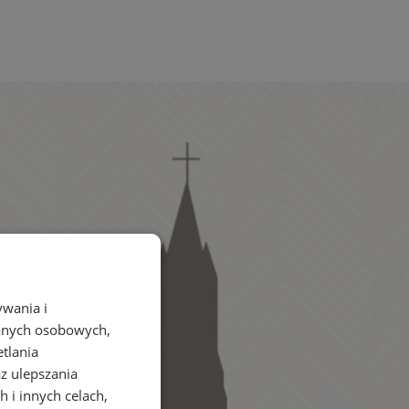
ywania i
danych osobowych,
etlania
az ulepszania
 i innych celach,