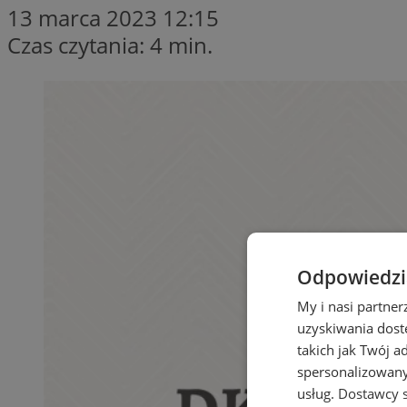
13 marca 2023 12:15
Czas czytania: 4 min.
Odpowiedzia
My i nasi partne
uzyskiwania dost
takich jak Twój a
spersonalizowanyc
usług.
Dostawcy s