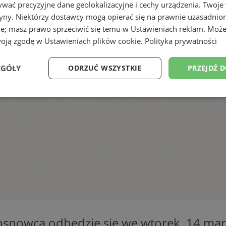
wać precyzyjne dane geolokalizacyjne i cechy urządzenia. Twoje
tryny. Niektórzy dostawcy mogą opierać się na prawnie uzasadnio
ie; masz prawo sprzeciwić się temu w
Ustawieniach reklam
. Może
woją zgodę w
Ustawieniach plików cookie
.
Polityka prywatności
EGÓŁY
ODRZUĆ WSZYSTKIE
PRZEJDŹ 
Wydajność
Targetowanie
Funkcjonalność
Ni
ezbędne
Wydajność
Targetowanie
Funkcjonalność
Niesklasyfikow
ie umożliwiają korzystanie z podstawowych funkcji strony internetowej, takich jak log
Bez niezbędnych plików cookie nie można prawidłowo korzystać ze strony internetowe
Provider
/
Okres
Opis
Sosnowca odbędzie się we wtorek, 14 mar
Domena
przechowywania