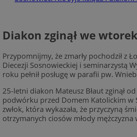
Nazwa
Diakon zginął we wtore
Provider
Nazwa
Nazwa
__Secure-YNID
Domena
Nazwa
openstat_higd0hq
OAID
_cfuvid
.vimeo.c
Przypomnijmy, że zmarły pochodził z Ło
_fbp
ustat_86zhzqab74l
Diecezji Sosnowieckiej i seminarzyst
openstat_gid
YSC
roku pełnił posługę w parafii pw. Wni
ustat_fdd84hfvmX
_clck
ustat_0737X2Xdr554
VISITOR_INFO1_LIV
25-letni diakon Mateusz Błaut zginął od
ADK_EX_11
podwórku przed Domem Katolickim w So
_clsk
openstat_rufhx0sv
zwłok, która wykazała, że przyczyną śm
openstat_ex0rxiq
rud
otrzymanych ciosów młody mężczyzna 
ustat_qcbmX95Xf0
_clsk
ANON_ID