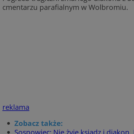
cmentarzu parafialnym w Wolbromiu.
SessID
QeSessID
MvSessID
euds
VISITOR_PRIVACY_
CookieScriptConse
reklama
__cf_bm
Zobacz także:
Sosnowiec: Nie żyje ksiądz i diakon.
__cf_bm