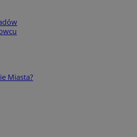
adów
nowcu
ie Miasta?