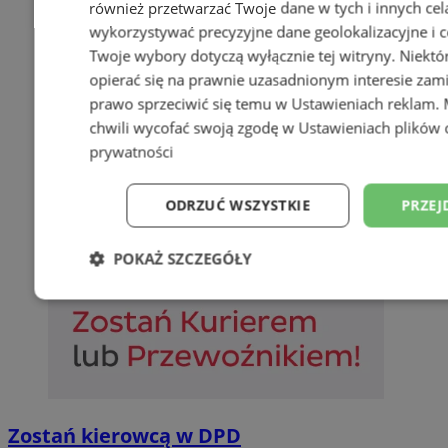
również przetwarzać Twoje dane w tych i innych cel
wykorzystywać precyzyjne dane geolokalizacyjne i c
Twoje wybory dotyczą wyłącznie tej witryny. Niekt
opierać się na prawnie uzasadnionym interesie zami
prawo sprzeciwić się temu w
Ustawieniach reklam
.
chwili wycofać swoją zgodę w
Ustawieniach plików 
prywatności
ODRZUĆ WSZYSTKIE
PRZEJ
POKAŻ SZCZEGÓŁY
Niezbędne
Wydajność
Targetowani
Niesklasyfikowane
Zostań kierowcą w DPD