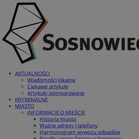
AKTUALNOŚCI
Wiadomości lokalne
Ciekawe artykuły
Artykuły sponsorowane
KRYMINALNE
MIASTO
INFORMACJE O MIEŚCIE
Historia miasta
Ważne adresy i telefony
Harmonogram wywozu odpadów
Parafie i msze Święte w Sosnowcu