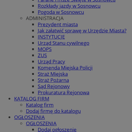
Rozkłady jazdy w Sosnowcu
Pogoda w Sosnowcu
ADMINISTRACJA
Prezydent miasta
Jak załatwić sprawę w Urzędzie Miasta?
INSTYTUCJE
Urząd Stanu cywilnego
MOPS
ZUS
Urząd Pracy
Komenda Miejska Policji
Straż Miejska
Straż Pożarna
Sąd Rejonowy
Prokuratura Rejonowa
KATALOG FIRM
Katalog firm
Dodaj firmę do katalogu
OGŁOSZENIA
OGŁOSZENIA
Dodaj ogłoszenie