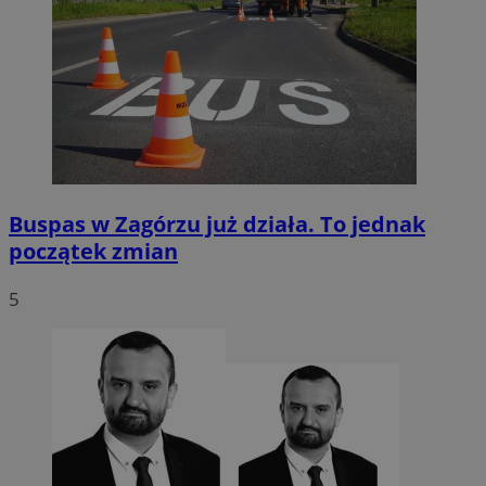
Buspas w Zagórzu już działa. To jednak
początek zmian
5