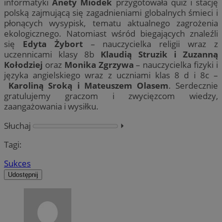
informatyki
Anety Miodek
przygotowała quiz i stację
polską zajmującą się zagadnieniami globalnych śmieci i
płonących wysypisk, tematu aktualnego zagrożenia
ekologicznego. Natomiast wśród biegających znaleźli
się
Edyta Żybort
– nauczycielka religii wraz z
uczennicami klasy 8b
Klaudią Struzik i Zuzanną
Kołodziej
oraz
Monika Zgrzywa
– nauczycielka fizyki i
języka angielskiego wraz z uczniami klas 8 d i 8c –
Karoliną Sroką i Mateuszem Olasem
. Serdecznie
gratulujemy graczom i zwycięzcom wiedzy,
zaangażowania i wysiłku.
Słuchaj
⏵︎
Tagi:
Sukces
Udostępnij