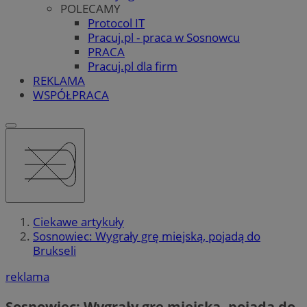
POLECAMY
Protocol IT
Pracuj.pl - praca w Sosnowcu
PRACA
Pracuj.pl dla firm
REKLAMA
WSPÓŁPRACA
Ciekawe artykuły
Sosnowiec: Wygrały grę miejską, pojadą do
Brukseli
reklama
Sosnowiec: Wygrały grę miejską, pojadą do