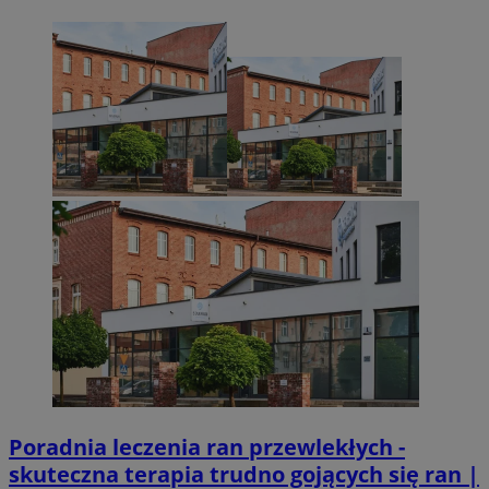
Niezbędne
Wydajność
Targetowanie
Funkcjonalno
Niezbędne pliki cookie umożliwiają korzystanie z podstawowych fun
takich jak logowanie użytkownika i zarządzanie kontem. Bez niezb
można prawidłowo korzystać ze strony internetowej.
Provider
/
Okres
Nazwa
Domena
przechowywan
SessID
sosnowiecki.pl
1 rok
QeSessID
sosnowiecki.pl
1 rok
MvSessID
sosnowiecki.pl
1 rok
euds
.rfihub.com
Sesja
Poradnia leczenia ran przewlekłych -
skuteczna terapia trudno gojących się ran |