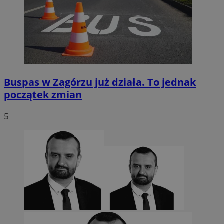
Buspas w Zagórzu już działa. To jednak
początek zmian
5