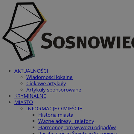
AKTUALNOŚCI
Wiadomości lokalne
Ciekawe artykuły
Artykuły sponsorowane
KRYMINALNE
MIASTO
INFORMACJE O MIEŚCIE
Historia miasta
Ważne adresy i telefony
Harmonogram wywozu odpadów
Parafie i msze Święte w Sosnowcu