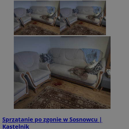
CookieScriptConsent
4 tygodnie 2 d
CookieScript
sosnowiecki.pl
Sprzątanie po zgonie w Sosnowcu |
Kastelnik