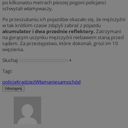
po kilkunastu metrach pieszej pogoni policjanci
schwytali włamywaczy.
Po przeszukaniu ich pojazdów okazało się, że mężczyźni
w tak krótkim czasie zdążyli zabrać z pojazdu
akumulator i dwa przednie reflektory.
Zatrzymani
na gorącym uczynku mężczyźni niebawem staną przed
sądem. Za przestępstwo, które dokonali, grozi im 10
więzienia.
Słuchaj
⏵︎
Tagi:
policja
Kradzież
Włamanie
samochód
Udostępnij