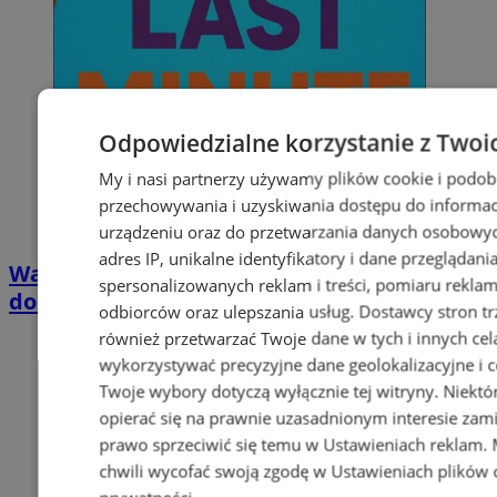
Odpowiedzialne korzystanie z Twoi
My i nasi partnerzy używamy plików cookie i podob
przechowywania i uzyskiwania dostępu do informac
urządzeniu oraz do przetwarzania danych osobowych
adres IP, unikalne identyfikatory i dane przeglądani
Wakacyjny wypoczynek nad Bałtykiem w
spersonalizowanych reklam i treści, pomiaru reklam i
domkach Szmaragdowe Morze
odbiorców oraz ulepszania usług.
Dostawcy stron tr
również przetwarzać Twoje dane w tych i innych cel
wykorzystywać precyzyjne dane geolokalizacyjne i c
Twoje wybory dotyczą wyłącznie tej witryny. Niekt
opierać się na prawnie uzasadnionym interesie zami
prawo sprzeciwić się temu w
Ustawieniach reklam
.
chwili wycofać swoją zgodę w
Ustawieniach plików 