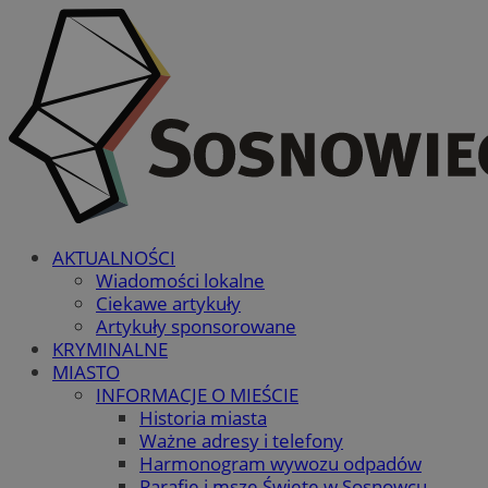
AKTUALNOŚCI
Wiadomości lokalne
Ciekawe artykuły
Artykuły sponsorowane
KRYMINALNE
MIASTO
INFORMACJE O MIEŚCIE
Historia miasta
Ważne adresy i telefony
Harmonogram wywozu odpadów
Parafie i msze Święte w Sosnowcu