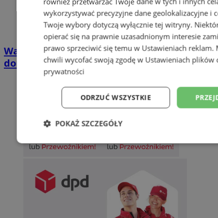
również przetwarzać Twoje dane w tych i innych cel
wykorzystywać precyzyjne dane geolokalizacyjne i c
Twoje wybory dotyczą wyłącznie tej witryny. Niekt
opierać się na prawnie uzasadnionym interesie zami
prawo sprzeciwić się temu w
Ustawieniach reklam
.
Wakacyjny wypoczynek nad Bałtykiem w
chwili wycofać swoją zgodę w
Ustawieniach plików 
domkach Szmaragdowe Morze
prywatności
ODRZUĆ WSZYSTKIE
PRZEJ
POKAŻ SZCZEGÓŁY
Niezbędne
Wydajność
Targetowani
Niesklasyfikowane