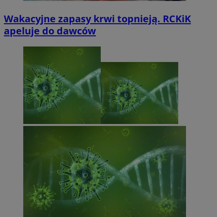
Wakacyjne zapasy krwi topnieją. RCKiK
apeluje do dawców