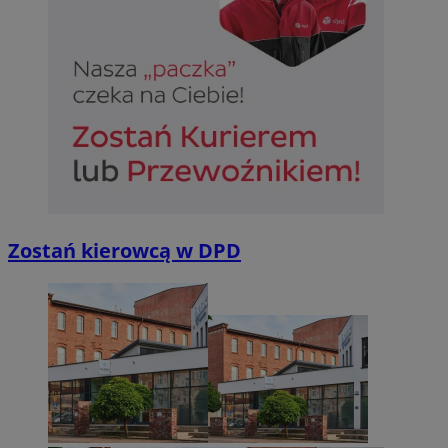
Niezbędne
Wydajność
Targetowanie
Funkcjonalno
Niezbędne pliki cookie umożliwiają korzystanie z podstawowych fun
takich jak logowanie użytkownika i zarządzanie kontem. Bez niezb
można prawidłowo korzystać ze strony internetowej.
Provider
/
Okres
Nazwa
Domena
przechowywan
SessID
sosnowiecki.pl
1 rok
Zostań kierowcą w DPD
QeSessID
sosnowiecki.pl
1 rok
MvSessID
sosnowiecki.pl
1 rok
euds
.rfihub.com
Sesja