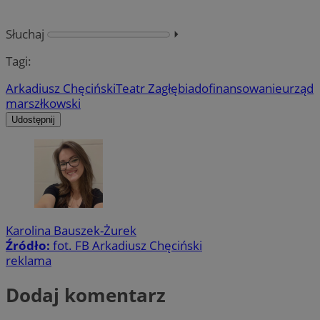
Słuchaj
⏵︎
Tagi:
Arkadiusz Chęciński
Teatr Zagłębia
dofinansowanie
urząd
marszłkowski
Udostępnij
Karolina Bauszek-Żurek
Źródło:
fot. FB Arkadiusz Chęciński
reklama
Dodaj komentarz