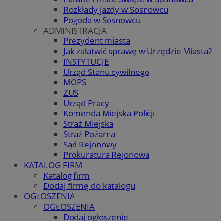
Rozkłady jazdy w Sosnowcu
Pogoda w Sosnowcu
ADMINISTRACJA
Prezydent miasta
Jak załatwić sprawę w Urzędzie Miasta?
INSTYTUCJE
Urząd Stanu cywilnego
MOPS
ZUS
Urząd Pracy
Komenda Miejska Policji
Straż Miejska
Straż Pożarna
Sąd Rejonowy
Prokuratura Rejonowa
KATALOG FIRM
Katalog firm
Dodaj firmę do katalogu
OGŁOSZENIA
OGŁOSZENIA
Dodaj ogłoszenie