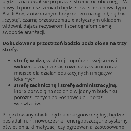
będzie znajdował się po prawej stronie od obecnego. W
nowych pomieszczeniach będzie tzw. scena nowa typu
Black Box, z otwieranym horyzontem na ogród, będzie
„czystą”, czarną przestrzenią z elastycznym układem
widowni, dającą reżyserom i scenografom pełną
swobodę aranżacji.
Dobudowana przestrzeń będzie podzielona na trzy
strefy:
strefę widza
, w której – oprócz nowej sceny i
widowni – znajdzie się również kawiarnia oraz
miejsce dla działań edukacyjnych i inicjatyw
lokalnych,
strefę techniczną i strefę administracyjną
,
które pozwolą na scalenie w jednym budynku
porozrzucanych po Sosnowcu biur oraz
warsztatów.
Projektowany obiekt będzie energooszczędny, będzie
posiadał m.in. nowoczesne i energooszczędne systemy
oświetlenia, klimatyzacji czy ogrzewania, zastosowane