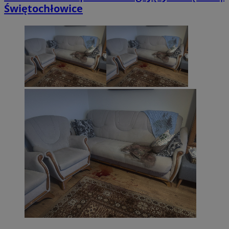
Świętochłowice
CookieScriptConsent
4 tygodnie 2 d
CookieScript
sosnowiecki.pl