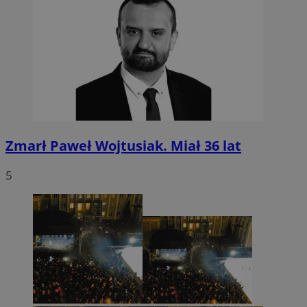
Zmarł Paweł Wojtusiak. Miał 36 lat
5