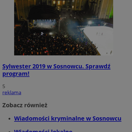
Sylwester 2019 w Sosnowcu. Sprawdź
program!
5
reklama
Zobacz również
Wiadomości kryminalne w Sosnowcu
Wiadomości lokalne