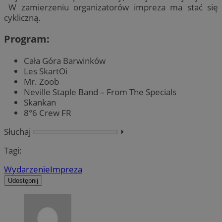
W zamierzeniu organizatorów impreza ma stać się
cykliczną.
Program:
Cała Góra Barwinków
Les SkartOi
Mr. Zoob
Neville Staple Band – From The Specials
Skankan
8°6 Crew FR
Słuchaj
⏵︎
Tagi:
Wydarzenie
Impreza
Udostępnij