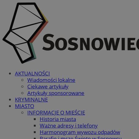
AKTUALNOŚCI
Wiadomości lokalne
Ciekawe artykuły
Artykuły sponsorowane
KRYMINALNE
MIASTO
INFORMACJE O MIEŚCIE
Historia miasta
Ważne adresy i telefony
Harmonogram wywozu odpadów
Parafie i msze Święte w Sosnowcu