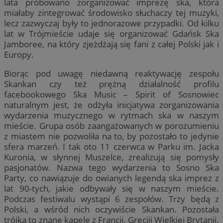
lata próbowano zorganizować imprezę ska, która
miałaby zintegrować środowisko słuchaczy tej muzyki,
lecz zazwyczaj były to jednorazowe przypadki. Od kilku
lat w Trójmieście udaje się organizować Gdańsk Ska
Jamboree, na który zjeżdżają się fani z całej Polski jak i
Europy.
Biorąc pod uwagę niedawną reaktywację zespołu
Skankan czy też prężną działalność profilu
facebookowego Ska Music – Spirit of Sosnowiec
naturalnym jest, że odżyła inicjatywa zorganizowania
wydarzenia muzycznego w rytmach ska w naszym
mieście. Grupa osób zaangażowanych w porozumieniu
z miastem nie pozwoliła na to, by pozostało to jedynie
sfera marzeń. I tak oto 11 czerwca w Parku im. Jacka
Kuronia, w słynnej Muszelce, zrealizują się pomysły
pasjonatów. Nazwa tego wydarzenia to Sosno Ska
Party, co nawiązuje do owianych legendą ska imprez z
lat 90-tych, jakie odbywały się w naszym mieście.
Podczas festiwalu wystąpi 6 zespołów. Trzy będą z
Polski, a wśród nich oczywiście Skankan. Pozostała
trójka to znane kapele z Francji, Grecjii Wielkiej Brytanii.