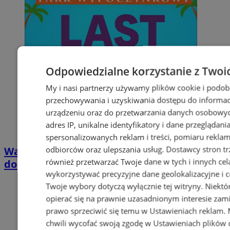
Odpowiedzialne korzystanie z Twoi
My i nasi partnerzy używamy plików cookie i podob
przechowywania i uzyskiwania dostępu do informac
urządzeniu oraz do przetwarzania danych osobowych
adres IP, unikalne identyfikatory i dane przeglądani
spersonalizowanych reklam i treści, pomiaru reklam i
odbiorców oraz ulepszania usług.
Dostawcy stron tr
Wakacyjny wypoczynek nad Bałtykiem w
również przetwarzać Twoje dane w tych i innych cel
domkach Szmaragdowe Morze
wykorzystywać precyzyjne dane geolokalizacyjne i c
Twoje wybory dotyczą wyłącznie tej witryny. Niekt
opierać się na prawnie uzasadnionym interesie zami
prawo sprzeciwić się temu w
Ustawieniach reklam
.
chwili wycofać swoją zgodę w
Ustawieniach plików 