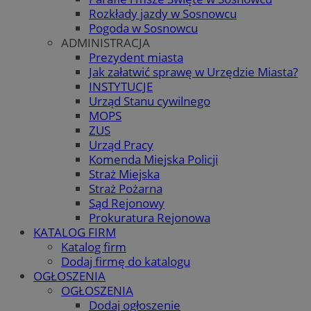
Rozkłady jazdy w Sosnowcu
Pogoda w Sosnowcu
ADMINISTRACJA
Prezydent miasta
Jak załatwić sprawę w Urzędzie Miasta?
INSTYTUCJE
Urząd Stanu cywilnego
MOPS
ZUS
Urząd Pracy
Komenda Miejska Policji
Straż Miejska
Straż Pożarna
Sąd Rejonowy
Prokuratura Rejonowa
KATALOG FIRM
Katalog firm
Dodaj firmę do katalogu
OGŁOSZENIA
OGŁOSZENIA
Dodaj ogłoszenie