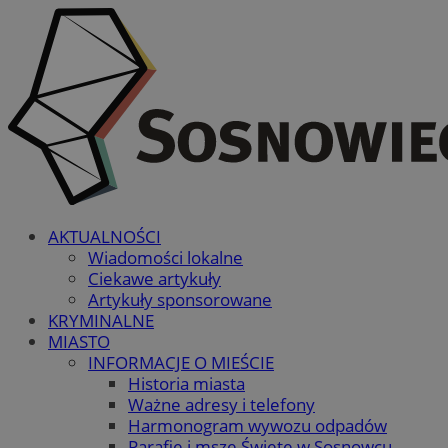
AKTUALNOŚCI
Wiadomości lokalne
Ciekawe artykuły
Artykuły sponsorowane
KRYMINALNE
MIASTO
INFORMACJE O MIEŚCIE
Historia miasta
Ważne adresy i telefony
Harmonogram wywozu odpadów
Parafie i msze Święte w Sosnowcu