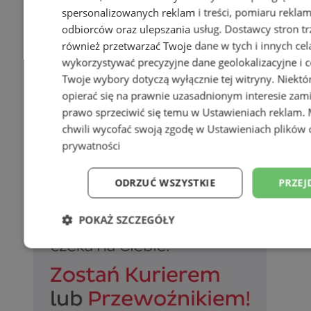
spersonalizowanych reklam i treści, pomiaru reklam i
odbiorców oraz ulepszania usług.
Dostawcy stron tr
również przetwarzać Twoje dane w tych i innych cel
wykorzystywać precyzyjne dane geolokalizacyjne i c
Twoje wybory dotyczą wyłącznie tej witryny. Niekt
opierać się na prawnie uzasadnionym interesie zami
prawo sprzeciwić się temu w
Ustawieniach reklam
.
chwili wycofać swoją zgodę w
Ustawieniach plików 
prywatności
ODRZUĆ WSZYSTKIE
PRZEJ
POKAŻ SZCZEGÓŁY
Niezbędne
Wydajność
Targetowani
Niesklasyfikowane