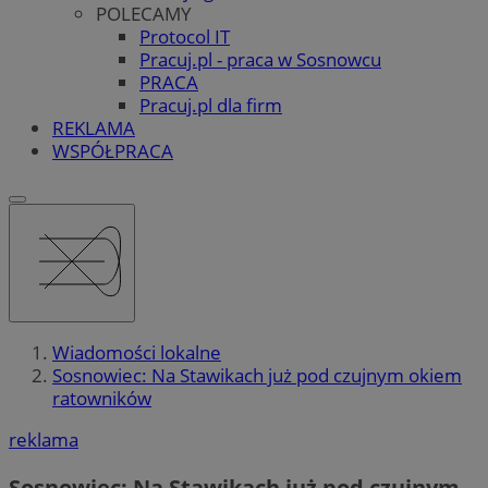
POLECAMY
Protocol IT
Pracuj.pl - praca w Sosnowcu
PRACA
Pracuj.pl dla firm
REKLAMA
WSPÓŁPRACA
Wiadomości lokalne
Sosnowiec: Na Stawikach już pod czujnym okiem
ratowników
reklama
Sosnowiec: Na Stawikach już pod czujnym