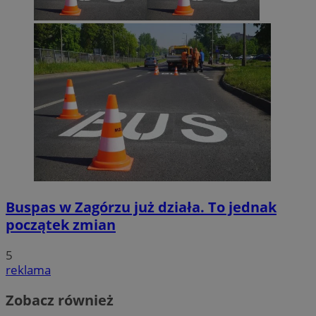
Buspas w Zagórzu już działa. To jednak
początek zmian
5
reklama
Zobacz również