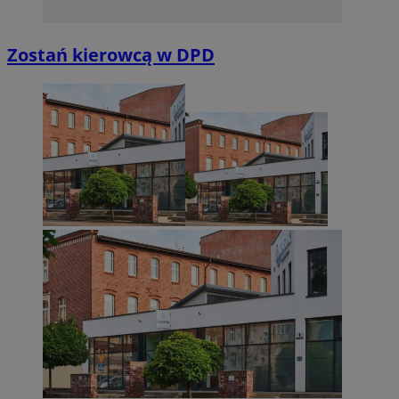
Zostań kierowcą w DPD
Niezbędne
Wydajność
Targetowanie
Funkcjonalno
Niezbędne pliki cookie umożliwiają korzystanie z podstawowych fun
takich jak logowanie użytkownika i zarządzanie kontem. Bez niezb
można prawidłowo korzystać ze strony internetowej.
Provider
/
Okres
Nazwa
Domena
przechowywan
SessID
sosnowiecki.pl
1 rok
QeSessID
sosnowiecki.pl
1 rok
MvSessID
sosnowiecki.pl
1 rok
euds
.rfihub.com
Sesja