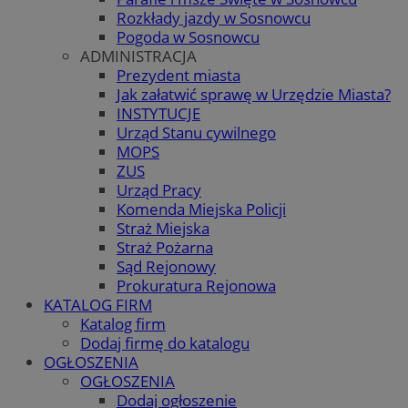
Rozkłady jazdy w Sosnowcu
Pogoda w Sosnowcu
ADMINISTRACJA
Prezydent miasta
Jak załatwić sprawę w Urzędzie Miasta?
INSTYTUCJE
Urząd Stanu cywilnego
MOPS
ZUS
Urząd Pracy
Komenda Miejska Policji
Straż Miejska
Straż Pożarna
Sąd Rejonowy
Prokuratura Rejonowa
KATALOG FIRM
Katalog firm
Dodaj firmę do katalogu
OGŁOSZENIA
OGŁOSZENIA
Dodaj ogłoszenie