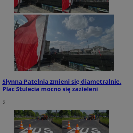
Słynna Patelnia zmieni się diametralnie.
Plac Stulecia mocno się zazieleni
5