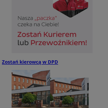
Niesklasyfikowane
Niezbędne
Wydajność
Targetowanie
Funkcjonalno
Niezbędne pliki cookie umożliwiają korzystanie z podstawowych fun
takich jak logowanie użytkownika i zarządzanie kontem. Bez niezb
można prawidłowo korzystać ze strony internetowej.
Zostań kierowcą w DPD
Provider
/
Okres
Nazwa
Domena
przechowywan
SessID
sosnowiecki.pl
1 rok
QeSessID
sosnowiecki.pl
1 rok
MvSessID
sosnowiecki.pl
1 rok