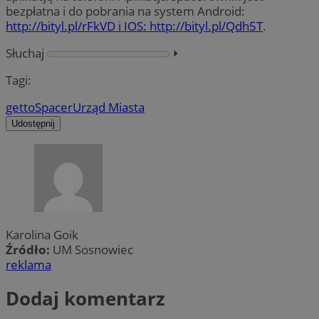
bezpłatna i do pobrania na system Android:
http://bityl.pl/rFkVD i IOS: http://bityl.pl/Qdh5T
.
Słuchaj
⏵︎
Tagi:
getto
Spacer
Urząd Miasta
Udostępnij
Karolina Goik
Źródło:
UM Sosnowiec
reklama
Dodaj komentarz