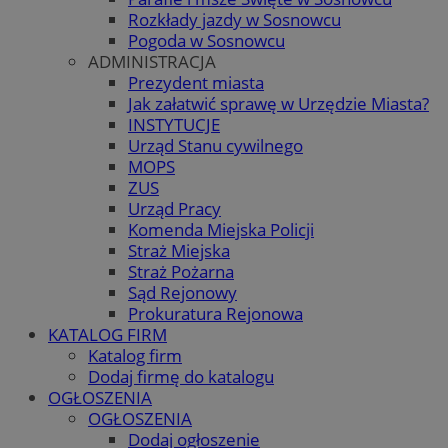
Rozkłady jazdy w Sosnowcu
Pogoda w Sosnowcu
ADMINISTRACJA
Prezydent miasta
Jak załatwić sprawę w Urzędzie Miasta?
INSTYTUCJE
Urząd Stanu cywilnego
MOPS
ZUS
Urząd Pracy
Komenda Miejska Policji
Straż Miejska
Straż Pożarna
Sąd Rejonowy
Prokuratura Rejonowa
KATALOG FIRM
Katalog firm
Dodaj firmę do katalogu
OGŁOSZENIA
OGŁOSZENIA
Dodaj ogłoszenie