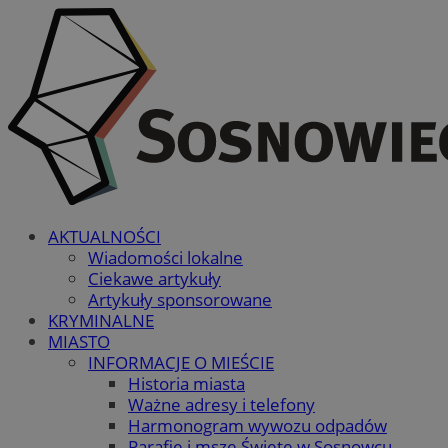
AKTUALNOŚCI
Wiadomości lokalne
Ciekawe artykuły
Artykuły sponsorowane
KRYMINALNE
MIASTO
INFORMACJE O MIEŚCIE
Historia miasta
Ważne adresy i telefony
Harmonogram wywozu odpadów
Parafie i msze Święte w Sosnowcu