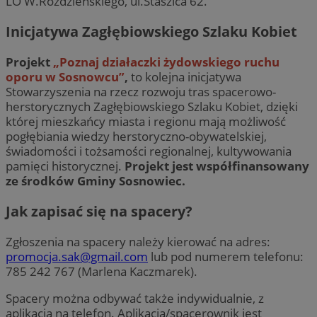
LO W.Roździeńskiego, ul.Staszica 62.
Inicjatywa Zagłębiowskiego Szlaku Kobiet
Projekt
„Poznaj działaczki żydowskiego ruchu
oporu w Sosnowcu”
,
to kolejna inicjatywa
Stowarzyszenia na rzecz rozwoju tras spacerowo-
herstorycznych Zagłębiowskiego Szlaku Kobiet, dzięki
której mieszkańcy miasta i regionu mają możliwość
pogłębiania wiedzy herstoryczno-obywatelskiej,
świadomości i tożsamości regionalnej, kultywowania
pamięci historycznej.
Projekt jest współfinansowany
ze środków Gminy Sosnowiec.
Jak zapisać się na spacery?
Zgłoszenia na spacery należy kierować na adres:
promocja.sak@gmail.com
lub pod numerem telefonu:
785 242 767 (Marlena Kaczmarek).
Spacery można odbywać także indywidualnie, z
aplikacją na telefon. Aplikacja/spacerownik jest