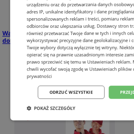
urządzeniu oraz do przetwarzania danych osobowych
adres IP, unikalne identyfikatory i dane przeglądani
spersonalizowanych reklam i treści, pomiaru reklam i
odbiorców oraz ulepszania usług.
Dostawcy stron tr
Wakacyjny wypoczynek nad Bałtykiem w
również przetwarzać Twoje dane w tych i innych cel
domkach Szmaragdowe Morze
wykorzystywać precyzyjne dane geolokalizacyjne i c
Twoje wybory dotyczą wyłącznie tej witryny. Niekt
opierać się na prawnie uzasadnionym interesie zami
prawo sprzeciwić się temu w
Ustawieniach reklam
.
chwili wycofać swoją zgodę w
Ustawieniach plików 
prywatności
ODRZUĆ WSZYSTKIE
PRZEJ
POKAŻ SZCZEGÓŁY
Niezbędne
Wydajność
Targetowani