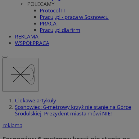
POLECAMY
Protocol IT
Pracuj.pl - praca w Sosnowcu
PRACA
Pracuj.pl dla firm
REKLAMA
WSPÓŁPRACA
Ciekawe artykuły
Sosnowiec: 6-metrowy krzyż nie stanie na Górce
Środulskiej. Prezydent miasta mówi NIE!
reklama
Sosnowiec: 6-metrowy krzyż nie stanie na