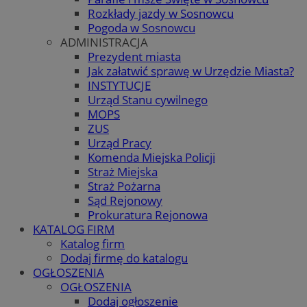
Rozkłady jazdy w Sosnowcu
Pogoda w Sosnowcu
ADMINISTRACJA
Prezydent miasta
Jak załatwić sprawę w Urzędzie Miasta?
INSTYTUCJE
Urząd Stanu cywilnego
MOPS
ZUS
Urząd Pracy
Komenda Miejska Policji
Straż Miejska
Straż Pożarna
Sąd Rejonowy
Prokuratura Rejonowa
KATALOG FIRM
Katalog firm
Dodaj firmę do katalogu
OGŁOSZENIA
OGŁOSZENIA
Dodaj ogłoszenie