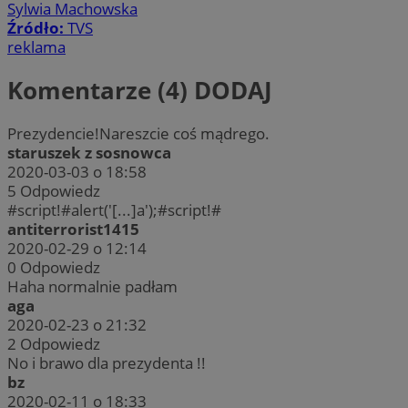
Sylwia Machowska
Źródło:
TVS
reklama
Komentarze (4)
DODAJ
Prezydencie!Nareszcie coś mądrego.
staruszek z sosnowca
2020-03-03 o 18:58
5
Odpowiedz
#script!#alert('[...]a');#script!#
antiterrorist1415
2020-02-29 o 12:14
0
Odpowiedz
Haha normalnie padłam
aga
2020-02-23 o 21:32
2
Odpowiedz
No i brawo dla prezydenta !!
bz
2020-02-11 o 18:33