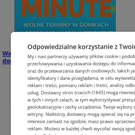
Odpowiedzialne korzystanie z Twoi
Wakacyjny wypoczynek nad Bałtykiem w
My i nasi partnerzy używamy plików cookie i podob
domkach Szmaragdowe Morze
przechowywania i uzyskiwania dostępu do informac
oraz do przetwarzania danych osobowych, takich jak
identyfikatory i dane przeglądania, w celu wyświet
reklam i treści, pomiaru reklam i treści, analizy od
usług.
Dostawcy stron trzecich (1845)
mogą również
w tych i innych celach, w tym wykorzystywać precy
geolokalizacyjne i cechy urządzenia. Twoje wybory 
witryny. Niektórzy dostawcy mogą opierać się na 
interesie zamiast na zgodzie; masz prawo sprzeciw
reklam
. Możesz w każdej chwili wycofać swoją zgo