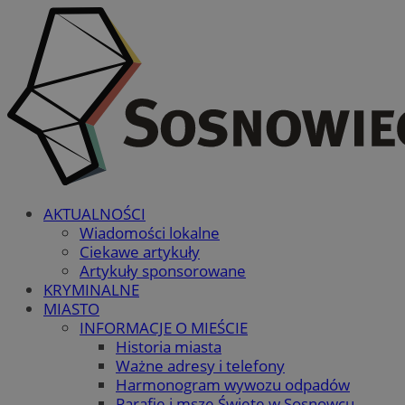
AKTUALNOŚCI
Wiadomości lokalne
Ciekawe artykuły
Artykuły sponsorowane
KRYMINALNE
MIASTO
INFORMACJE O MIEŚCIE
Historia miasta
Ważne adresy i telefony
Harmonogram wywozu odpadów
Parafie i msze Święte w Sosnowcu