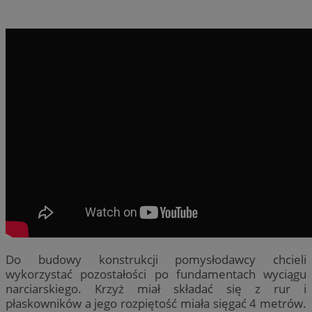
Do budowy konstrukcji pomysłodawcy chcieli
wykorzystać pozostałości po fundamentach wyciągu
narciarskiego. Krzyż miał składać się z rur i
płaskowników a jego rozpiętość miała sięgać 4 metrów.