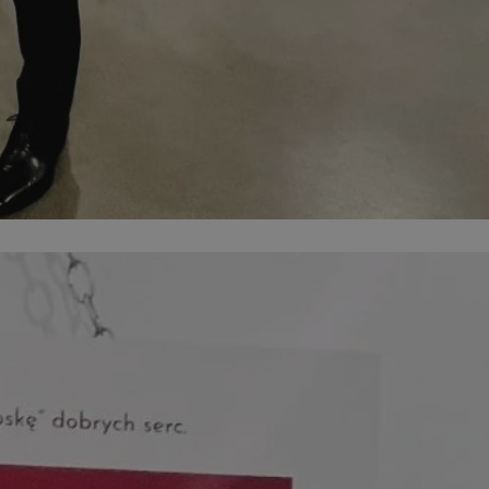
kator sesji.
kator sesji.
kator sesji.
rzechowywania
o usług śledzenia.
k zdecydował się na
acje o zgodzie
h dotyczących
itryny. Rejestruje
ści i ustawień
nie w kolejnych
nie musi ponownie
o zwiększa wygodę i
nych.
usługę Cookie-
rencji dotyczących
Jest to konieczne,
 działał poprawnie.
a ludzi i botów. Jest
ej, ponieważ
rtów na temat
ej.
a ludzi i botów. Jest