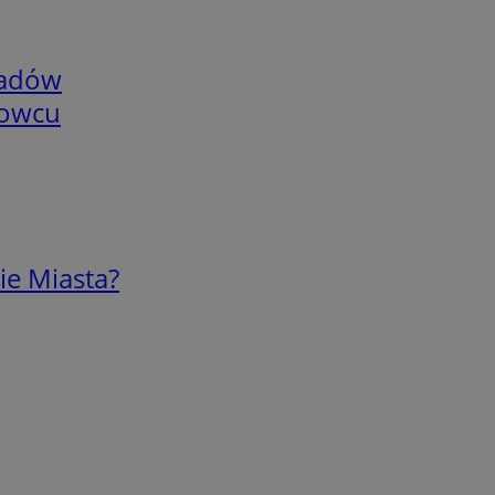
adów
nowcu
ie Miasta?