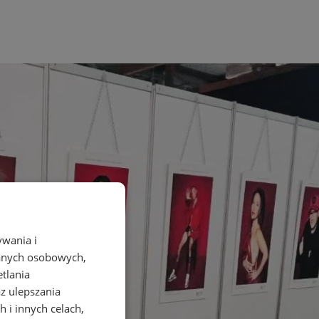
ywania i
danych osobowych,
etlania
az ulepszania
 i innych celach,