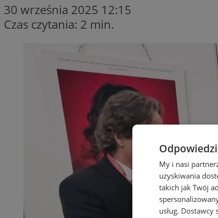
30 września 2025 12:15
Czas czytania: 2 min.
Odpowiedzia
My i nasi partne
uzyskiwania dost
takich jak Twój a
spersonalizowanyc
usług.
Dostawcy s