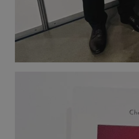
SessID
QeSessID
MvSessID
euds
VISITOR_PRIVACY_
CookieScriptConse
__cf_bm
__cf_bm