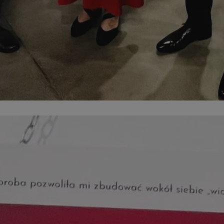
sosnowiecki.pl
1 rok
Ten plik cookie przechowuje identyfi
sosnowiecki.pl
1 rok
Ten plik cookie przechowuje identyfi
sosnowiecki.pl
1 rok
Ten plik cookie przechowuje identyfi
.rfihub.com
Sesja
Ten plik cookie jest używany do p
zgody użytkownika w odniesieniu d
Zazwyczaj rejestruje, czy użytkowni
usługi śledzenia lub reklamy.
METADATA
5 miesięcy 4
Ten plik cookie przechowuje inform
YouTube
tygodnie
użytkownika oraz jego preferencjac
.youtube.com
prywatności podczas korzystania z w
wybory dotyczące polityki prywatno
zgody, zapewniając ich przestrzega
wizytach. Dzięki temu użytkownik 
konfigurować swoich preferencji, c
zgodność z regulacjami ochrony da
nt
4 tygodnie 2 dni
Ten plik cookie jest używany przez 
CookieScript
Google Privacy Policy
Script.com do zapamiętywania prefe
sosnowiecki.pl
zgody użytkownika na pliki cookie. 
aby baner cookie Cookie-Script.com
29 minut 56
Ten plik cookie służy do rozróżniani
Cloudflare
sekund
to korzystne dla strony internetow
Inc.
umożliwia tworzenie ważnych rapo
.temu.com
korzystania z jej witryny internetow
29 minut 54
Ten plik cookie służy do rozróżniani
Cloudflare