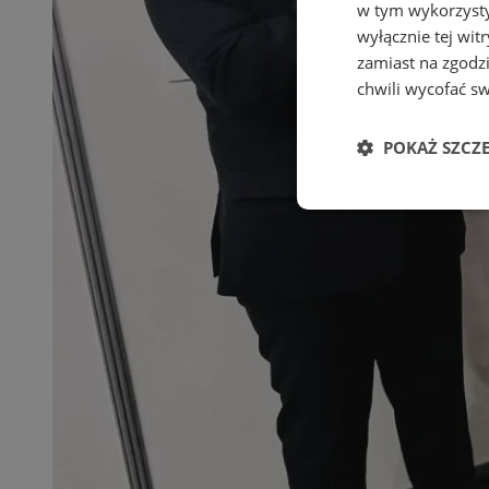
w tym wykorzysty
wyłącznie tej wi
zamiast na zgodz
chwili wycofać s
POKAŻ SZCZ
Niezbędne
Ni
Niezbędne pliki cook
zarządzanie kontem. 
Nazwa