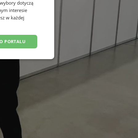
 wybory dotyczą
nym interesie
sz w każdej
DO PORTALU
esklasyfikowane
ane
owanie użytkownika i
j.