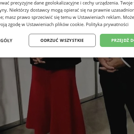
wać precyzyjne dane geolokalizacyjne i cechy urządzenia. Twoje
tryny. Niektórzy dostawcy mogą opierać się na prawnie uzasadnio
ie; masz prawo sprzeciwić się temu w
Ustawieniach reklam
. Może
woją zgodę w
Ustawieniach plików cookie
.
Polityka prywatności
EGÓŁY
ODRZUĆ WSZYSTKIE
PRZEJDŹ 
Wydajność
Targetowanie
Funkcjonalność
Ni
ezbędne
Wydajność
Targetowanie
Funkcjonalność
Niesklasyfikow
ie umożliwiają korzystanie z podstawowych funkcji strony internetowej, takich jak log
Bez niezbędnych plików cookie nie można prawidłowo korzystać ze strony internetowe
Provider
/
Okres
Opis
Domena
przechowywania