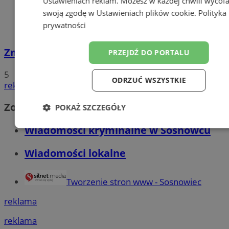
Ustawieniach reklam
. Możesz w każdej chwili wycof
swoją zgodę w
Ustawieniach plików cookie
.
Polityka
prywatności
Zmarł Paweł Wojtusiak. Miał 36 lat
PRZEJDŹ DO PORTALU
5
ODRZUĆ WSZYSTKIE
reklama
Zobacz również
POKAŻ SZCZEGÓŁY
Wiadomości kryminalne w Sosnowcu
Niezbędne
Wydajność
Targetow
Wiadomości lokalne
Funkcjonalność
Niesklasyfikowa
Tworzenie stron www - Sosnowiec
reklama
reklama