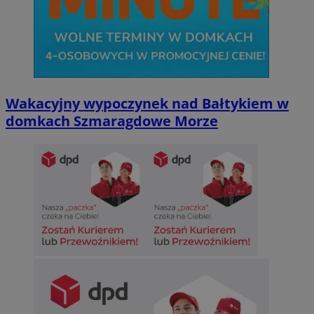
Wakacyjny wypoczynek nad Bałtykiem w
Google Privacy Policy
domkach Szmaragdowe Morze
VISITOR_PRIVACY_METADATA
5 miesięcy 4
YouTube
tygodnie
.youtube.com