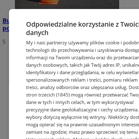
Buspas w Zagórzu już działa. To jednak
Odpowiedzialne korzystanie z Twoi
początek zmian
danych
5
My i nasi partnerzy używamy plików cookie i podob
technologii do przechowywania i uzyskiwania dostę
informacji na Twoim urządzeniu oraz do przetwarza
danych osobowych, takich jak Twój adres IP, unikaln
identyfikatory i dane przeglądania, w celu wyświetla
spersonalizowanych reklam i treści, pomiaru reklam 
treści, analizy odbiorców oraz ulepszania usług.
Dos
stron trzecich (1845)
mogą również przetwarzać Two
dane w tych i innych celach, w tym wykorzystywać
precyzyjne dane geolokalizacyjne i cechy urządzenia
wybory dotyczą wyłącznie tej witryny. Niektórzy do
mogą opierać się na prawnie uzasadnionym interesi
zamiast na zgodzie; masz prawo sprzeciwić się temu