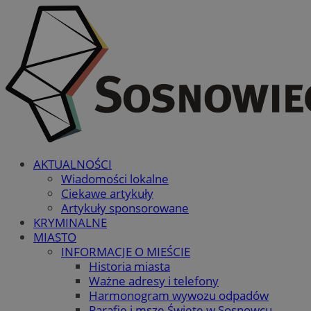
AKTUALNOŚCI
Wiadomości lokalne
Ciekawe artykuły
Artykuły sponsorowane
KRYMINALNE
MIASTO
INFORMACJE O MIEŚCIE
Historia miasta
Ważne adresy i telefony
Harmonogram wywozu odpadów
Parafie i msze Święte w Sosnowcu