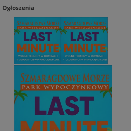
Ogłoszenia
Niezbędne
Wydajność
Targetowanie
Funkcjonaln
Niesklasyfikowane
Niezbędne pliki cookie umożliwiają korzystanie z podstawowych fun
strony internetowej, takich jak logowanie użytkownika i zarządzanie
kontem. Bez niezbędnych plików cookie nie można prawidłowo korz
ze strony internetowej.
Provider
/
Okres
Nazwa
Domena
przechowywani
SessID
sosnowiecki.pl
1 rok
QeSessID
sosnowiecki.pl
1 rok
MvSessID
sosnowiecki.pl
1 rok
euds
.rfihub.com
Sesja