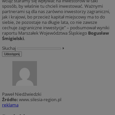
wciąż staramy się wpływać na inwestorów w taki
sposób, by właśnie tu chcieli inwestować. Ważnymi
partnerami są dla nas zarówno inwestorzy zagraniczni,
jak i krajowi, bo przecież kapitał miejscowy ma to do
siebie, że pozostaje na długie lata, co nie zawsze
cechuje zagraniczne inwestycje” – podsumował wyniki
raportu Marszałek Województwa Śląskiego
Bogusław
Śmigielski
.
Słuchaj
⏵︎
Udostępnij
Paweł Niedźwiedzki
Źródło:
www.silesia-region.pl
reklama