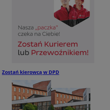
CookieScriptConsent
4 tygodnie 2 dn
CookieScript
sosnowiecki.pl
Zostań kierowcą w DPD