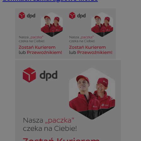
Niesklasyfikowane
Niezbędne
Wydajność
Targetowanie
Funkcjonalno
Niezbędne pliki cookie umożliwiają korzystanie z podstawowych fun
takich jak logowanie użytkownika i zarządzanie kontem. Bez niezb
można prawidłowo korzystać ze strony internetowej.
Provider
/
Okres
Nazwa
Domena
przechowywan
SessID
sosnowiecki.pl
1 rok
QeSessID
sosnowiecki.pl
1 rok