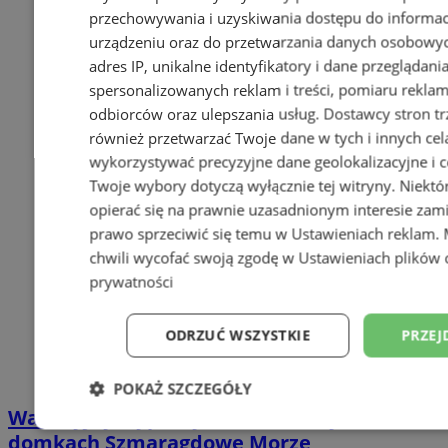
przechowywania i uzyskiwania dostępu do informac
urządzeniu oraz do przetwarzania danych osobowych
adres IP, unikalne identyfikatory i dane przeglądani
spersonalizowanych reklam i treści, pomiaru reklam i
odbiorców oraz ulepszania usług.
Dostawcy stron tr
również przetwarzać Twoje dane w tych i innych cel
wykorzystywać precyzyjne dane geolokalizacyjne i c
Twoje wybory dotyczą wyłącznie tej witryny. Niekt
opierać się na prawnie uzasadnionym interesie zami
prawo sprzeciwić się temu w
Ustawieniach reklam
.
chwili wycofać swoją zgodę w
Ustawieniach plików 
prywatności
ODRZUĆ WSZYSTKIE
PRZEJ
POKAŻ SZCZEGÓŁY
Wakacyjny wypoczynek nad Bałtykiem w
Niezbędne
Wydajność
Targetowani
domkach Szmaragdowe Morze