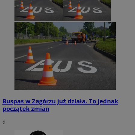
Buspas w Zagórzu już działa. To jednak
początek zmian
5