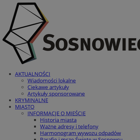
AKTUALNOŚCI
Wiadomości lokalne
Ciekawe artykuły
Artykuły sponsorowane
KRYMINALNE
MIASTO
INFORMACJE O MIEŚCIE
Historia miasta
Ważne adresy i telefony
Harmonogram wywozu odpadów
Parafie i msze Święte w Sosnowcu