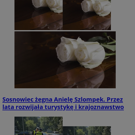
Sosnowiec żegna Anielę Szlompek. Przez
lata rozwijała turystykę i krajoznawstwo