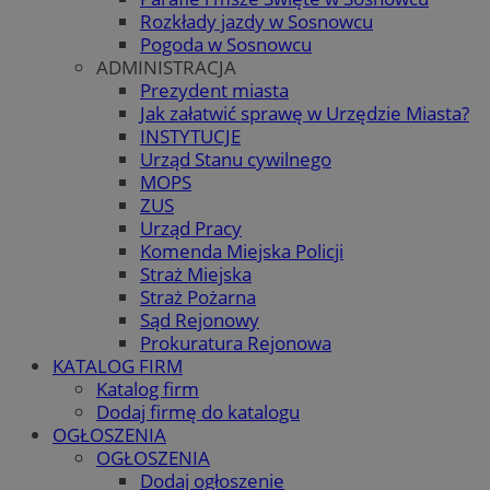
Rozkłady jazdy w Sosnowcu
Pogoda w Sosnowcu
ADMINISTRACJA
Prezydent miasta
Jak załatwić sprawę w Urzędzie Miasta?
INSTYTUCJE
Urząd Stanu cywilnego
MOPS
ZUS
Urząd Pracy
Komenda Miejska Policji
Straż Miejska
Straż Pożarna
Sąd Rejonowy
Prokuratura Rejonowa
KATALOG FIRM
Katalog firm
Dodaj firmę do katalogu
OGŁOSZENIA
OGŁOSZENIA
Dodaj ogłoszenie