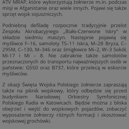
ATV MRAP, które wykorzystują żołnierze m.in. podczas
misji w Afganistanie oraz wiele innych. Pojawi się także
sprzęt wojsk sojuszniczych.
Podniebną defiladę rozpocznie tradycyjnie przelot
Zespołu Akrobacyjnego „Biało-Czerwone Iskry” w
składzie siedmiu maszyn. Następnie pojawią się
myśliwce F–16, samoloty TS–11 Iskra, M–28 Bryza, C–
295M, C–130, M–346 oraz śmigłowce Mi–2, W–3 Sokół,
Mi-17 i Mi – 8. Nie zabraknie także samolotów
przeznaczonych do transportu najważniejszych osób w
państwie: G550 oraz B737, które przelecą w eskorcie
myśliwców.
Z okazji Święta Wojska Polskiego żołnierze zapraszają
także na piknik wojskowy, który odbędzie się przed
budynkiem Narodowej Orkiestry Symfonicznej
Polskiego Radia w Katowicach. Będzie można z bliska
obejrzeć i wejść do wojskowych pojazdów, zobaczyć
wyposażenie żołnierzy różnych formacji i skosztować
wojskowej grochówki.