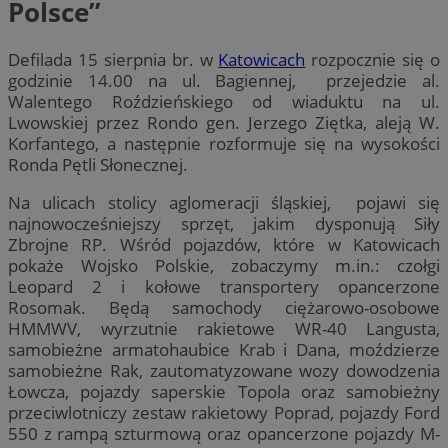
Polsce”
Defilada 15 sierpnia br. w
Katowicach
rozpocznie się o
godzinie 14.00 na ul. Bagiennej, przejedzie al.
Walentego Roździeńskiego od wiaduktu na ul.
Lwowskiej przez Rondo gen. Jerzego Ziętka, aleją W.
Korfantego, a następnie rozformuje się na wysokości
Ronda Pętli Słonecznej.
Na ulicach stolicy aglomeracji śląskiej, pojawi się
najnowocześniejszy sprzęt, jakim dysponują Siły
Zbrojne RP. Wśród pojazdów, które w Katowicach
pokaże Wojsko Polskie, zobaczymy m.in.: czołgi
Leopard 2 i kołowe transportery opancerzone
Rosomak. Będą samochody ciężarowo-osobowe
HMMWV, wyrzutnie rakietowe WR-40 Langusta,
samobieżne armatohaubice Krab i Dana, moździerze
samobieżne Rak, zautomatyzowane wozy dowodzenia
Łowcza, pojazdy saperskie Topola oraz samobieżny
przeciwlotniczy zestaw rakietowy Poprad, pojazdy Ford
550 z rampą szturmową oraz opancerzone pojazdy M-