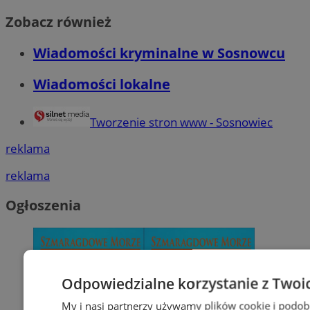
Zobacz również
Wiadomości kryminalne w Sosnowcu
Wiadomości lokalne
Tworzenie stron www - Sosnowiec
reklama
reklama
Ogłoszenia
Odpowiedzialne korzystanie z Twoi
My i nasi partnerzy używamy plików cookie i podob