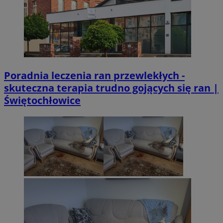
Poradnia leczenia ran przewlekłych -
skuteczna terapia trudno gojących się ran |
Świętochłowice