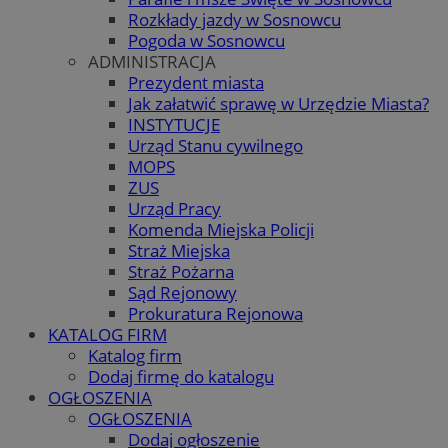
Rozkłady jazdy w Sosnowcu
Pogoda w Sosnowcu
ADMINISTRACJA
Prezydent miasta
Jak załatwić sprawę w Urzędzie Miasta?
INSTYTUCJE
Urząd Stanu cywilnego
MOPS
ZUS
Urząd Pracy
Komenda Miejska Policji
Straż Miejska
Straż Pożarna
Sąd Rejonowy
Prokuratura Rejonowa
KATALOG FIRM
Katalog firm
Dodaj firmę do katalogu
OGŁOSZENIA
OGŁOSZENIA
Dodaj ogłoszenie