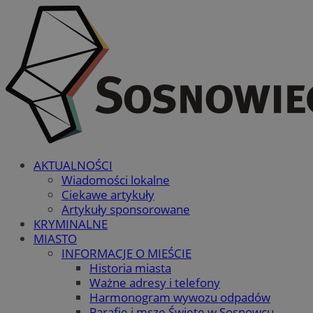
AKTUALNOŚCI
Wiadomości lokalne
Ciekawe artykuły
Artykuły sponsorowane
KRYMINALNE
MIASTO
INFORMACJE O MIEŚCIE
Historia miasta
Ważne adresy i telefony
Harmonogram wywozu odpadów
Parafie i msze Święte w Sosnowcu