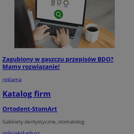
Zagubiony w gąszczu przepisów BDO?
Mamy rozwiązanie!
reklama
Katalog firm
Ortodent-StomArt
Gabinety dentystyczne, stomatolog
policja
Arkadiusz