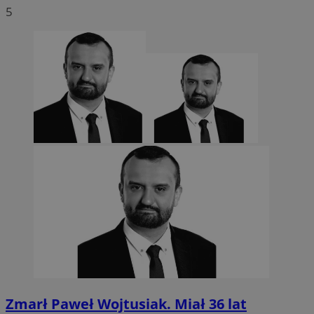
5
Zmarł Paweł Wojtusiak. Miał 36 lat