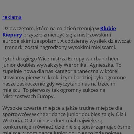
reklama
Dziewczętom, które na co dzień trenują w
Klubie
Kiepury
przyszło zmierzyć się z mistrzowskimi
europejskimi zespołami. A codzienny wysiłek dziewcząt
i trenerki został nagrodzony wysokimi miejscami.
Tytuł drugiego Wicemistrza Europy w urban cheer
junior doubles wywalczyły Weronika i Agnieszka. To
zupełnie nowa dla nas kategoria taneczna w której
stawiamy pierwsze kroki i tym bardziej było ogromne
nasze zaskoczenie gdy wyczytano nas na trzecim
miejscu. To pierwszy tak ogromny sukces na
Mistrzostwach Europy.
Wysokie czwarte miejsce a jakże trudne miejsce dla
sportowców w cheer dance junior doubles zajęły Ola i
Wiktoria. Ostatni nasz duet miał największą
konkurencje i również dzielnie się spisał zajmując ósme
miejsce w pom dance junior doubles to była połowa