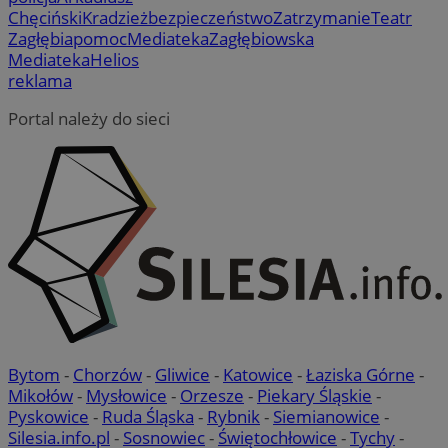
Chęciński
Kradzież
bezpieczeństwo
Zatrzymanie
Teatr
Zagłębia
pomoc
Mediateka
Zagłębiowska
Mediateka
Helios
reklama
Portal należy do sieci
Bytom
-
Chorzów
-
Gliwice
-
Katowice
-
Łaziska Górne
-
Mikołów
-
Mysłowice
-
Orzesze
-
Piekary Śląskie
-
Pyskowice
-
Ruda Śląska
-
Rybnik
-
Siemianowice
-
Silesia.info.pl
-
Sosnowiec
-
Świętochłowice
-
Tychy
-