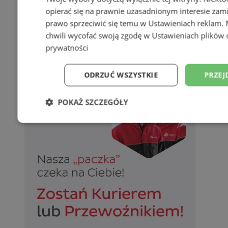
opierać się na prawnie uzasadnionym interesie zami
prawo sprzeciwić się temu w
Ustawieniach reklam
.
chwili wycofać swoją zgodę w
Ustawieniach plików 
prywatności
ODRZUĆ WSZYSTKIE
PRZEJ
POKAŻ SZCZEGÓŁY
Niezbędne
Wydajność
Targetowani
Niesklasyfikowane