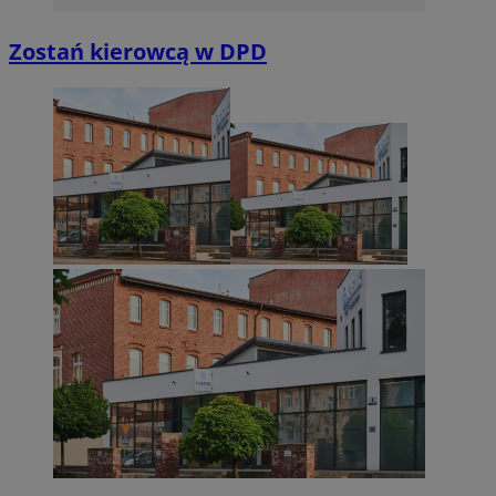
Niezbędne
Wydajność
Targetowanie
Funkcjonalno
Zostań kierowcą w DPD
Niezbędne pliki cookie umożliwiają korzystanie z podstawowych fun
takich jak logowanie użytkownika i zarządzanie kontem. Bez niezb
można prawidłowo korzystać ze strony internetowej.
Provider
/
Okres
Nazwa
Domena
przechowywan
SessID
sosnowiecki.pl
1 rok
QeSessID
sosnowiecki.pl
1 rok
MvSessID
sosnowiecki.pl
1 rok
euds
.rfihub.com
Sesja