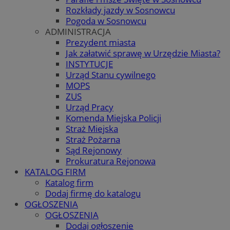
Rozkłady jazdy w Sosnowcu
Pogoda w Sosnowcu
ADMINISTRACJA
Prezydent miasta
Jak załatwić sprawę w Urzędzie Miasta?
INSTYTUCJE
Urząd Stanu cywilnego
MOPS
ZUS
Urząd Pracy
Komenda Miejska Policji
Straż Miejska
Straż Pożarna
Sąd Rejonowy
Prokuratura Rejonowa
KATALOG FIRM
Katalog firm
Dodaj firmę do katalogu
OGŁOSZENIA
OGŁOSZENIA
Dodaj ogłoszenie