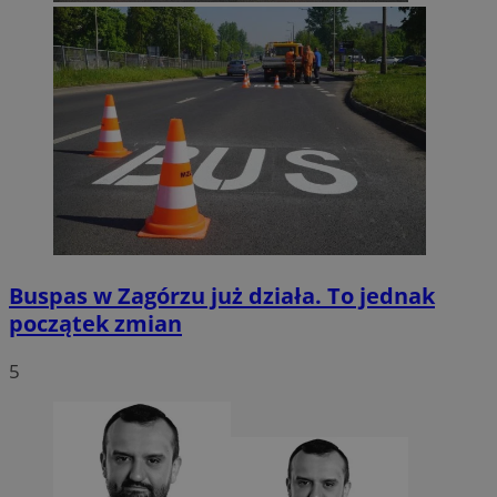
Buspas w Zagórzu już działa. To jednak
początek zmian
5