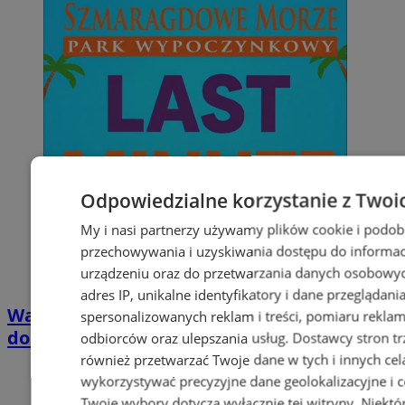
Odpowiedzialne korzystanie z Twoi
My i nasi partnerzy używamy plików cookie i podob
przechowywania i uzyskiwania dostępu do informac
urządzeniu oraz do przetwarzania danych osobowych
adres IP, unikalne identyfikatory i dane przeglądani
Wakacyjny wypoczynek nad Bałtykiem w
spersonalizowanych reklam i treści, pomiaru reklam i
domkach Szmaragdowe Morze
odbiorców oraz ulepszania usług.
Dostawcy stron tr
również przetwarzać Twoje dane w tych i innych cel
wykorzystywać precyzyjne dane geolokalizacyjne i c
Twoje wybory dotyczą wyłącznie tej witryny. Niekt