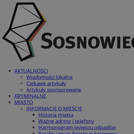
AKTUALNOŚCI
Wiadomości lokalne
Ciekawe artykuły
Artykuły sponsorowane
KRYMINALNE
MIASTO
INFORMACJE O MIEŚCIE
Historia miasta
Ważne adresy i telefony
Harmonogram wywozu odpadów
Parafie i msze Święte w Sosnowcu