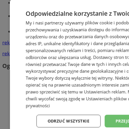
Wiadomości kryminalne w Sosnowcu
Odpowiedzialne korzystanie z Twoi
Wiadomości lokalne
My i nasi partnerzy używamy plików cookie i podob
przechowywania i uzyskiwania dostępu do informac
Tworzenie stron www - Sosnowiec
urządzeniu oraz do przetwarzania danych osobowych
reklama
adres IP, unikalne identyfikatory i dane przeglądani
spersonalizowanych reklam i treści, pomiaru reklam i
reklama
odbiorców oraz ulepszania usług.
Dostawcy stron tr
również przetwarzać Twoje dane w tych i innych cel
Ogłoszenia
wykorzystywać precyzyjne dane geolokalizacyjne i c
Twoje wybory dotyczą wyłącznie tej witryny. Niekt
opierać się na prawnie uzasadnionym interesie zami
prawo sprzeciwić się temu w
Ustawieniach reklam
.
chwili wycofać swoją zgodę w
Ustawieniach plików 
prywatności
ODRZUĆ WSZYSTKIE
PRZEJ