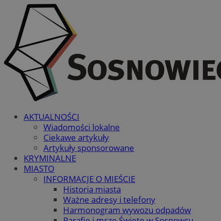
AKTUALNOŚCI
Wiadomości lokalne
Ciekawe artykuły
Artykuły sponsorowane
KRYMINALNE
MIASTO
INFORMACJE O MIEŚCIE
Historia miasta
Ważne adresy i telefony
Harmonogram wywozu odpadów
Parafie i msze Święte w Sosnowcu