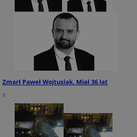
Zmarł Paweł Wojtusiak. Miał 36 lat
5