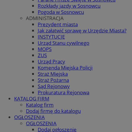
Rozkłady jazdy w Sosnowcu
Pogoda w Sosnowcu
ADMINISTRACJA
Prezydent miasta
Jak załatwić sprawę w Urzędzie Miasta?
INSTYTUCJE
Urząd Stanu cywilnego
MOPS
ZUS
Urząd Pracy
Komenda Miejska Policji
Straż Miejska
Straż Pożarna
Sąd Rejonowy
Prokuratura Rejonowa
KATALOG FIRM
Katalog firm
Dodaj firmę do katalogu
OGŁOSZENIA
OGŁOSZENIA
Dodaj ogłoszenie