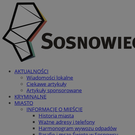
AKTUALNOŚCI
Wiadomości lokalne
Ciekawe artykuły
Artykuły sponsorowane
KRYMINALNE
MIASTO
INFORMACJE O MIEŚCIE
Historia miasta
Ważne adresy i telefony
Harmonogram wywozu odpadów
Parafie i msze Święte w Sosnowcu