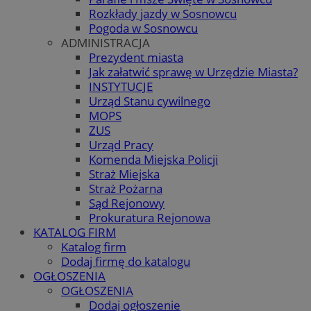
Rozkłady jazdy w Sosnowcu
Pogoda w Sosnowcu
ADMINISTRACJA
Prezydent miasta
Jak załatwić sprawę w Urzędzie Miasta?
INSTYTUCJE
Urząd Stanu cywilnego
MOPS
ZUS
Urząd Pracy
Komenda Miejska Policji
Straż Miejska
Straż Pożarna
Sąd Rejonowy
Prokuratura Rejonowa
KATALOG FIRM
Katalog firm
Dodaj firmę do katalogu
OGŁOSZENIA
OGŁOSZENIA
Dodaj ogłoszenie