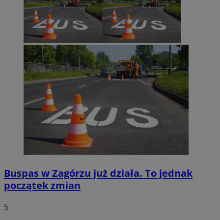
Buspas w Zagórzu już działa. To jednak
początek zmian
5