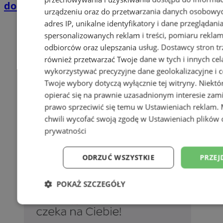
domkach Szmaragdowe Morze
urządzeniu oraz do przetwarzania danych osobowych
adres IP, unikalne identyfikatory i dane przeglądani
spersonalizowanych reklam i treści, pomiaru reklam i
odbiorców oraz ulepszania usług.
Dostawcy stron tr
również przetwarzać Twoje dane w tych i innych cel
wykorzystywać precyzyjne dane geolokalizacyjne i c
Twoje wybory dotyczą wyłącznie tej witryny. Niekt
opierać się na prawnie uzasadnionym interesie zami
prawo sprzeciwić się temu w
Ustawieniach reklam
.
chwili wycofać swoją zgodę w
Ustawieniach plików 
prywatności
ODRZUĆ WSZYSTKIE
PRZEJ
POKAŻ SZCZEGÓŁY
Niezbędne
Wydajność
Targetowani