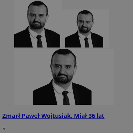
Zmarł Paweł Wojtusiak. Miał 36 lat
5