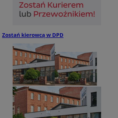
Niesklasyfikowane
Zostań kierowcą w DPD
Niezbędne
Wydajność
Targetowanie
Funkcjonalno
Niezbędne pliki cookie umożliwiają korzystanie z podstawowych fun
takich jak logowanie użytkownika i zarządzanie kontem. Bez niezb
można prawidłowo korzystać ze strony internetowej.
Provider
/
Okres
Nazwa
Domena
przechowywan
SessID
sosnowiecki.pl
1 rok
QeSessID
sosnowiecki.pl
1 rok
MvSessID
sosnowiecki.pl
1 rok