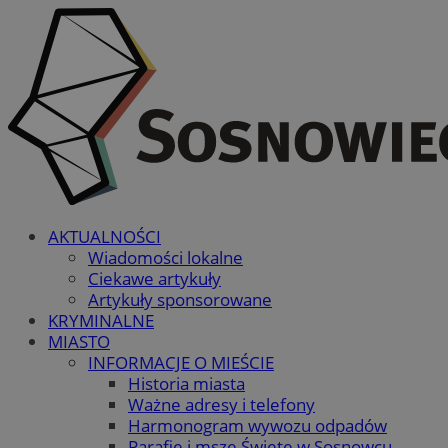
AKTUALNOŚCI
Wiadomości lokalne
Ciekawe artykuły
Artykuły sponsorowane
KRYMINALNE
MIASTO
INFORMACJE O MIEŚCIE
Historia miasta
Ważne adresy i telefony
Harmonogram wywozu odpadów
Parafie i msze Święte w Sosnowcu