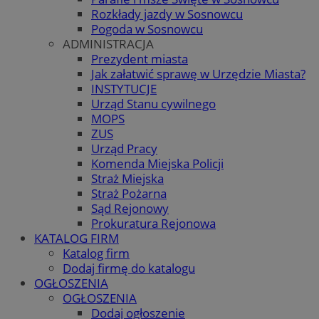
Rozkłady jazdy w Sosnowcu
Pogoda w Sosnowcu
ADMINISTRACJA
Prezydent miasta
Jak załatwić sprawę w Urzędzie Miasta?
INSTYTUCJE
Urząd Stanu cywilnego
MOPS
ZUS
Urząd Pracy
Komenda Miejska Policji
Straż Miejska
Straż Pożarna
Sąd Rejonowy
Prokuratura Rejonowa
KATALOG FIRM
Katalog firm
Dodaj firmę do katalogu
OGŁOSZENIA
OGŁOSZENIA
Dodaj ogłoszenie