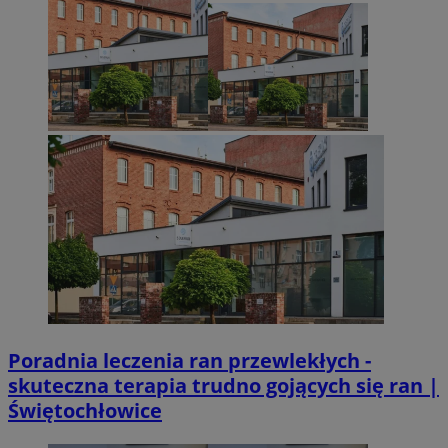
Niezbędne pliki cookie umożliwiają korzystanie z podstawowych fun
takich jak logowanie użytkownika i zarządzanie kontem. Bez niezb
można prawidłowo korzystać ze strony internetowej.
Provider
/
Okres
Nazwa
Domena
przechowywan
SessID
sosnowiecki.pl
1 rok
QeSessID
sosnowiecki.pl
1 rok
MvSessID
sosnowiecki.pl
1 rok
euds
.rfihub.com
Sesja
Poradnia leczenia ran przewlekłych -
skuteczna terapia trudno gojących się ran |
Świętochłowice