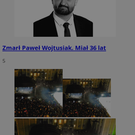
Zmarł Paweł Wojtusiak. Miał 36 lat
5