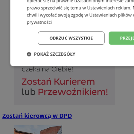
opierać się na prawnie uzasadnionym interesie zami
prawo sprzeciwić się temu w
Ustawieniach reklam
.
chwili wycofać swoją zgodę w
Ustawieniach plików 
prywatności
ODRZUĆ WSZYSTKIE
PRZEJ
POKAŻ SZCZEGÓŁY
Niezbędne
Wydajność
Targetowani
Niesklasyfikowane
Zostań kierowcą w DPD
Niezbędne
Wydajność
Targetowanie
Funkcjonalno