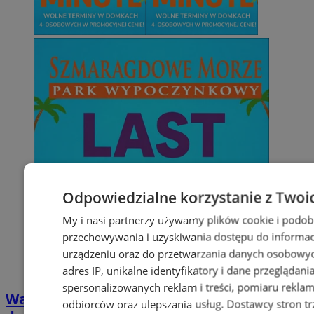
Odpowiedzialne korzystanie z Twoi
My i nasi partnerzy używamy plików cookie i podob
przechowywania i uzyskiwania dostępu do informac
urządzeniu oraz do przetwarzania danych osobowych
adres IP, unikalne identyfikatory i dane przeglądani
spersonalizowanych reklam i treści, pomiaru reklam i
Wakacyjny wypoczynek nad Bałtykiem w
odbiorców oraz ulepszania usług.
Dostawcy stron tr