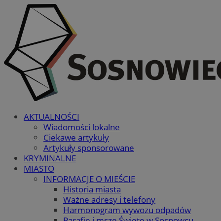
AKTUALNOŚCI
Wiadomości lokalne
Ciekawe artykuły
Artykuły sponsorowane
KRYMINALNE
MIASTO
INFORMACJE O MIEŚCIE
Historia miasta
Ważne adresy i telefony
Harmonogram wywozu odpadów
Parafie i msze Święte w Sosnowcu