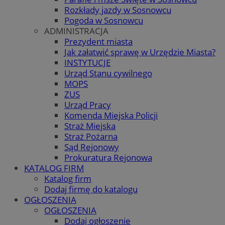
Rozkłady jazdy w Sosnowcu
Pogoda w Sosnowcu
ADMINISTRACJA
Prezydent miasta
Jak załatwić sprawę w Urzędzie Miasta?
INSTYTUCJE
Urząd Stanu cywilnego
MOPS
ZUS
Urząd Pracy
Komenda Miejska Policji
Straż Miejska
Straż Pożarna
Sąd Rejonowy
Prokuratura Rejonowa
KATALOG FIRM
Katalog firm
Dodaj firmę do katalogu
OGŁOSZENIA
OGŁOSZENIA
Dodaj ogłoszenie