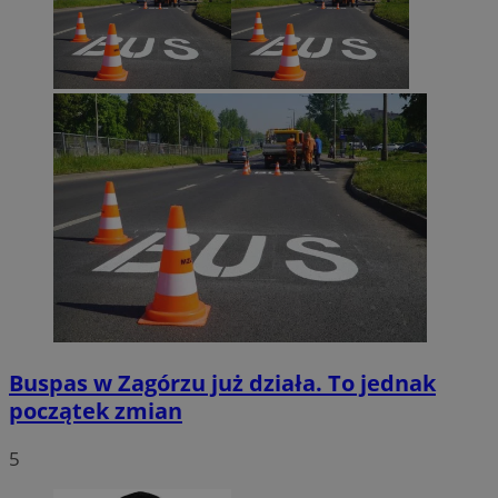
Buspas w Zagórzu już działa. To jednak
początek zmian
5