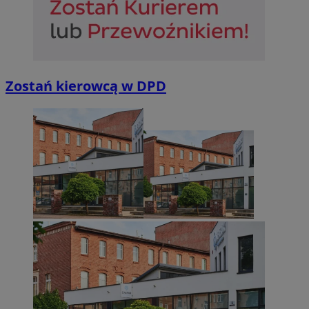
Niezbędne
Wydajność
Targetowanie
Funkcjonalno
Niezbędne pliki cookie umożliwiają korzystanie z podstawowych fun
Zostań kierowcą w DPD
takich jak logowanie użytkownika i zarządzanie kontem. Bez niezb
można prawidłowo korzystać ze strony internetowej.
Provider
/
Okres
Nazwa
Domena
przechowywan
SessID
sosnowiecki.pl
1 rok
QeSessID
sosnowiecki.pl
1 rok
MvSessID
sosnowiecki.pl
1 rok
euds
.rfihub.com
Sesja