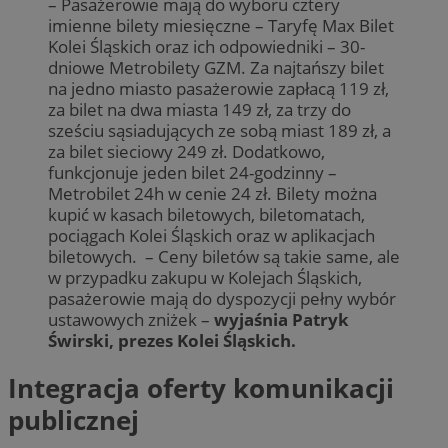
– Pasażerowie mają do wyboru cztery
imienne bilety miesięczne – Taryfę Max Bilet
Kolei Śląskich oraz ich odpowiedniki – 30-
dniowe Metrobilety GZM. Za najtańszy bilet
na jedno miasto pasażerowie zapłacą 119 zł,
za bilet na dwa miasta 149 zł, za trzy do
sześciu sąsiadujących ze sobą miast 189 zł, a
za bilet sieciowy 249 zł. Dodatkowo,
funkcjonuje jeden bilet 24-godzinny –
Metrobilet 24h w cenie 24 zł. Bilety można
kupić w kasach biletowych, biletomatach,
pociągach Kolei Śląskich oraz w aplikacjach
biletowych. – Ceny biletów są takie same, ale
w przypadku zakupu w Kolejach Śląskich,
pasażerowie mają do dyspozycji pełny wybór
ustawowych zniżek –
wyjaśnia Patryk
Świrski, prezes Kolei Śląskich.
Integracja oferty komunikacji
publicznej