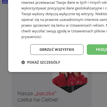
domkach Szmaragdowe Morze
również przetwarzać Twoje dane w tych i innych cel
wykorzystywać precyzyjne dane geolokalizacyjne i c
Twoje wybory dotyczą wyłącznie tej witryny. Niekt
opierać się na prawnie uzasadnionym interesie zami
prawo sprzeciwić się temu w
Ustawieniach reklam
.
chwili wycofać swoją zgodę w
Ustawieniach plików 
prywatności
ODRZUĆ WSZYSTKIE
PRZEJ
POKAŻ SZCZEGÓŁY
Niezbędne
Wydajność
Targetowani
Niesklasyfikowane