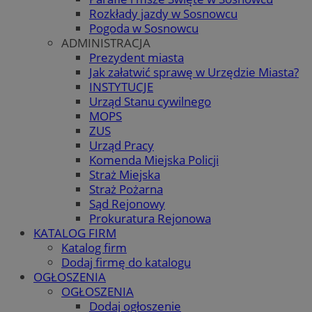
Rozkłady jazdy w Sosnowcu
Pogoda w Sosnowcu
ADMINISTRACJA
Prezydent miasta
Jak załatwić sprawę w Urzędzie Miasta?
INSTYTUCJE
Urząd Stanu cywilnego
MOPS
ZUS
Urząd Pracy
Komenda Miejska Policji
Straż Miejska
Straż Pożarna
Sąd Rejonowy
Prokuratura Rejonowa
KATALOG FIRM
Katalog firm
Dodaj firmę do katalogu
OGŁOSZENIA
OGŁOSZENIA
Dodaj ogłoszenie