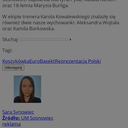
oraz 18-letnia Marysia Burliga.
W ekipie trenera Karola Kowalewskiego znalazły się
również dwie nasze wychowanki: Aleksandra Wojtala
oraz Kamila Borkowska.
Słuchaj
⏵︎
Tagi:
Koszykówka
EuroBasekt
Reprezentacja Polski
Udostępnij
Sara Synowiec
Źródło:
UM Sosnowiec
reklama