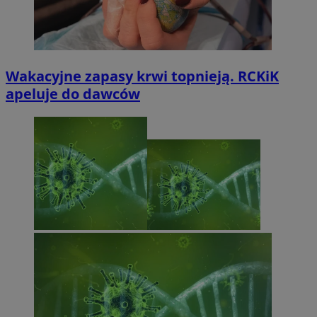
Wakacyjne zapasy krwi topnieją. RCKiK
apeluje do dawców