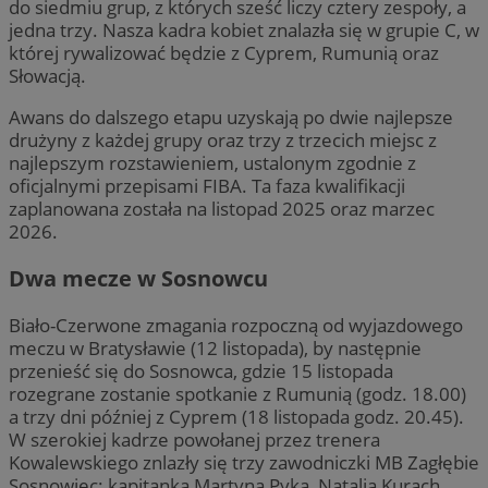
do siedmiu grup, z których sześć liczy cztery zespoły, a
jedna trzy. Nasza kadra kobiet znalazła się w grupie C, w
której rywalizować będzie z Cyprem, Rumunią oraz
Słowacją.
Awans do dalszego etapu uzyskają po dwie najlepsze
drużyny z każdej grupy oraz trzy z trzecich miejsc z
najlepszym rozstawieniem, ustalonym zgodnie z
oficjalnymi przepisami FIBA. Ta faza kwalifikacji
zaplanowana została na listopad 2025 oraz marzec
2026.
Dwa mecze w Sosnowcu
Biało-Czerwone zmagania rozpoczną od wyjazdowego
meczu w Bratysławie (12 listopada), by następnie
przenieść się do Sosnowca, gdzie 15 listopada
rozegrane zostanie spotkanie z Rumunią (godz. 18.00)
a trzy dni później z Cyprem (18 listopada godz. 20.45).
W szerokiej kadrze powołanej przez trenera
Kowalewskiego znlazły się trzy zawodniczki MB Zagłębie
Sosnowiec: kapitanka Martyna Pyka, Natalia Kurach