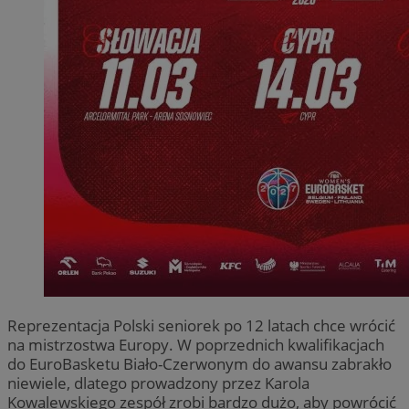
Reprezentacja Polski seniorek po 12 latach chce wrócić
na mistrzostwa Europy. W poprzednich kwalifikacjach
do EuroBasketu Biało-Czerwonym do awansu zabrakło
niewiele, dlatego prowadzony przez Karola
Kowalewskiego zespół zrobi bardzo dużo, aby powrócić