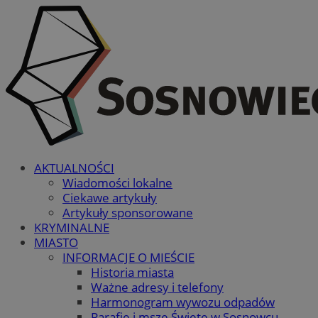
AKTUALNOŚCI
Wiadomości lokalne
Ciekawe artykuły
Artykuły sponsorowane
KRYMINALNE
MIASTO
INFORMACJE O MIEŚCIE
Historia miasta
Ważne adresy i telefony
Harmonogram wywozu odpadów
Parafie i msze Święte w Sosnowcu