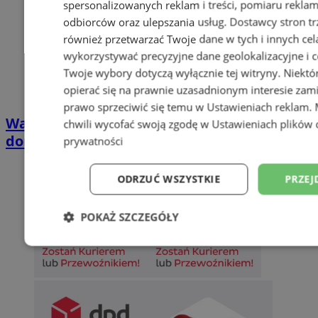
spersonalizowanych reklam i treści, pomiaru reklam i
odbiorców oraz ulepszania usług.
Dostawcy stron tr
również przetwarzać Twoje dane w tych i innych cel
wykorzystywać precyzyjne dane geolokalizacyjne i c
Twoje wybory dotyczą wyłącznie tej witryny. Niekt
opierać się na prawnie uzasadnionym interesie zami
prawo sprzeciwić się temu w
Ustawieniach reklam
.
Wakacyjny wypoczynek nad Bałtykiem w
chwili wycofać swoją zgodę w
Ustawieniach plików 
domkach Szmaragdowe Morze
prywatności
ODRZUĆ WSZYSTKIE
PRZEJ
POKAŻ SZCZEGÓŁY
Niezbędne
Wydajność
Targetowani
Niesklasyfikowane