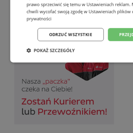
prawo sprzeciwić się temu w
Ustawieniach reklam
.
chwili wycofać swoją zgodę w
Ustawieniach plików 
prywatności
ODRZUĆ WSZYSTKIE
PRZEJ
POKAŻ SZCZEGÓŁY
Niezbędne
Wydajność
Targetowani
Niesklasyfikowane
Niezbędne
Wydajność
Targetowanie
Funkcjonalno