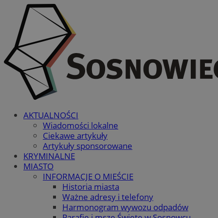
AKTUALNOŚCI
Wiadomości lokalne
Ciekawe artykuły
Artykuły sponsorowane
KRYMINALNE
MIASTO
INFORMACJE O MIEŚCIE
Historia miasta
Ważne adresy i telefony
Harmonogram wywozu odpadów
Parafie i msze Święte w Sosnowcu