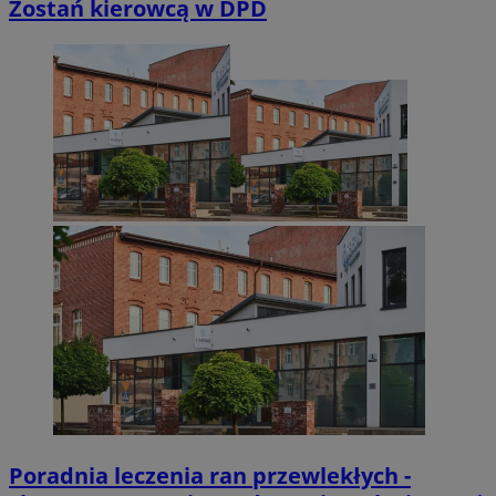
Zostań kierowcą w DPD
Niezbędne pliki cookie umożliwiają korzystanie z podstawowych fun
takich jak logowanie użytkownika i zarządzanie kontem. Bez niezb
można prawidłowo korzystać ze strony internetowej.
Provider
/
Okres
Nazwa
Domena
przechowywan
SessID
sosnowiecki.pl
1 rok
QeSessID
sosnowiecki.pl
1 rok
MvSessID
sosnowiecki.pl
1 rok
euds
.rfihub.com
Sesja
Poradnia leczenia ran przewlekłych -