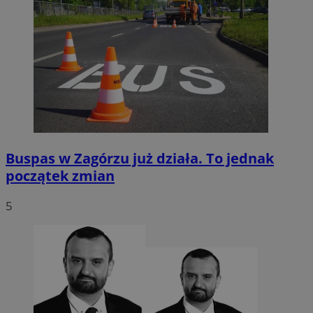
Buspas w Zagórzu już działa. To jednak
początek zmian
5