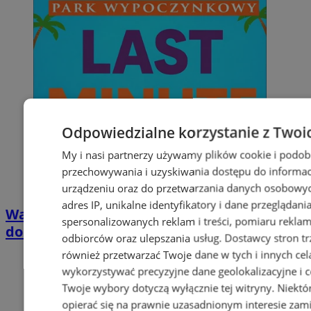
Odpowiedzialne korzystanie z Twoi
My i nasi partnerzy używamy plików cookie i podob
przechowywania i uzyskiwania dostępu do informac
urządzeniu oraz do przetwarzania danych osobowych
adres IP, unikalne identyfikatory i dane przeglądani
Wakacyjny wypoczynek nad Bałtykiem w
spersonalizowanych reklam i treści, pomiaru reklam i
domkach Szmaragdowe Morze
odbiorców oraz ulepszania usług.
Dostawcy stron tr
również przetwarzać Twoje dane w tych i innych cel
wykorzystywać precyzyjne dane geolokalizacyjne i c
Twoje wybory dotyczą wyłącznie tej witryny. Niekt
opierać się na prawnie uzasadnionym interesie zami