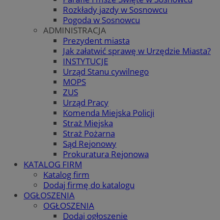
Rozkłady jazdy w Sosnowcu
Pogoda w Sosnowcu
ADMINISTRACJA
Prezydent miasta
Jak załatwić sprawę w Urzędzie Miasta?
INSTYTUCJE
Urząd Stanu cywilnego
MOPS
ZUS
Urząd Pracy
Komenda Miejska Policji
Straż Miejska
Straż Pożarna
Sąd Rejonowy
Prokuratura Rejonowa
KATALOG FIRM
Katalog firm
Dodaj firmę do katalogu
OGŁOSZENIA
OGŁOSZENIA
Dodaj ogłoszenie