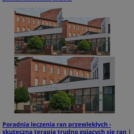
Niesklasyfikowane
Niezbędne
Wydajność
Targetowanie
Funkcjonalno
Niezbędne pliki cookie umożliwiają korzystanie z podstawowych fun
takich jak logowanie użytkownika i zarządzanie kontem. Bez niezb
można prawidłowo korzystać ze strony internetowej.
Provider
/
Okres
Nazwa
Domena
przechowywan
SessID
sosnowiecki.pl
1 rok
QeSessID
sosnowiecki.pl
1 rok
MvSessID
sosnowiecki.pl
1 rok
Poradnia leczenia ran przewlekłych -
skuteczna terapia trudno gojących się ran |