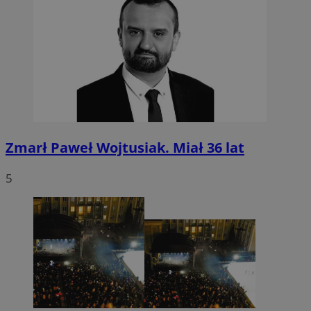
Zmarł Paweł Wojtusiak. Miał 36 lat
5