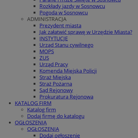
Rozkłady jazdy w Sosnowcu
Pogoda w Sosnowcu
ADMINISTRACJA
Prezydent miasta
Jak załatwić sprawę w Urzędzie Miasta?
INSTYTUCJE
Urząd Stanu cywilnego
MOPS
ZUS
Urząd Pracy
Komenda Miejska Policji
Straż Miejska
Straż Pożarna
Sąd Rejonowy
Prokuratura Rejonowa
KATALOG FIRM
Katalog firm
Dodaj firmę do katalogu
OGŁOSZENIA
OGŁOSZENIA
Dodaj ogłoszenie