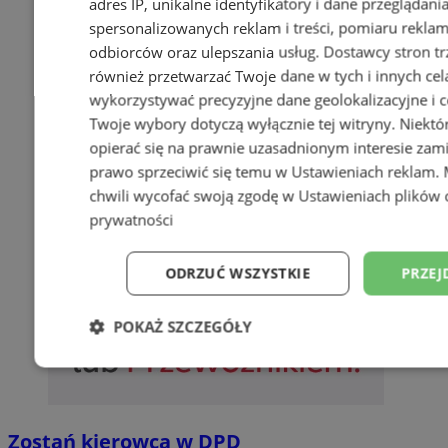
adres IP, unikalne identyfikatory i dane przeglądani
spersonalizowanych reklam i treści, pomiaru reklam i
odbiorców oraz ulepszania usług.
Dostawcy stron tr
również przetwarzać Twoje dane w tych i innych cel
wykorzystywać precyzyjne dane geolokalizacyjne i c
Twoje wybory dotyczą wyłącznie tej witryny. Niekt
opierać się na prawnie uzasadnionym interesie zami
prawo sprzeciwić się temu w
Ustawieniach reklam
.
chwili wycofać swoją zgodę w
Ustawieniach plików 
prywatności
ODRZUĆ WSZYSTKIE
PRZEJ
POKAŻ SZCZEGÓŁY
Niezbędne
Wydajność
Targetowani
Zostań kierowcą w DPD