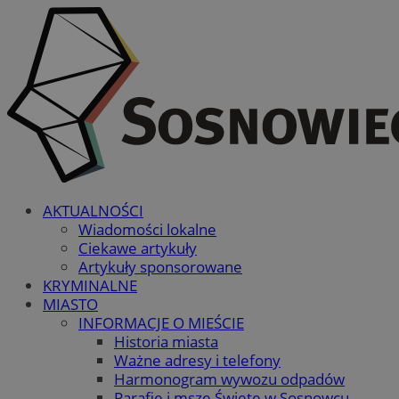
AKTUALNOŚCI
Wiadomości lokalne
Ciekawe artykuły
Artykuły sponsorowane
KRYMINALNE
MIASTO
INFORMACJE O MIEŚCIE
Historia miasta
Ważne adresy i telefony
Harmonogram wywozu odpadów
Parafie i msze Święte w Sosnowcu