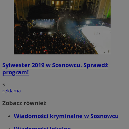
Sylwester 2019 w Sosnowcu. Sprawdź
program!
5
reklama
Zobacz również
Wiadomości kryminalne w Sosnowcu
Wiadomości lokalne