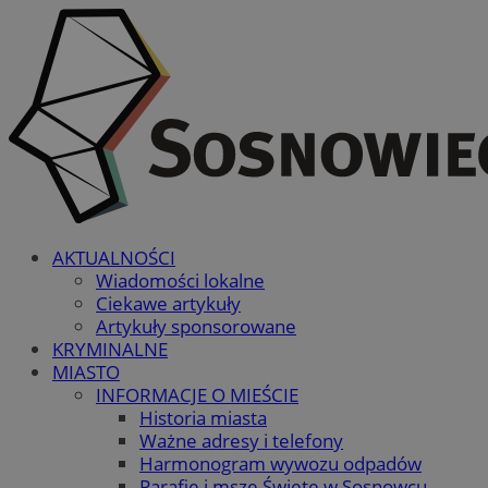
AKTUALNOŚCI
Wiadomości lokalne
Ciekawe artykuły
Artykuły sponsorowane
KRYMINALNE
MIASTO
INFORMACJE O MIEŚCIE
Historia miasta
Ważne adresy i telefony
Harmonogram wywozu odpadów
Parafie i msze Święte w Sosnowcu