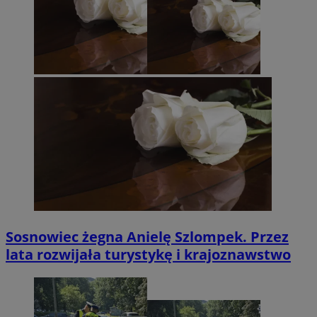
Sosnowiec żegna Anielę Szlompek. Przez
lata rozwijała turystykę i krajoznawstwo