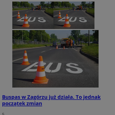
Buspas w Zagórzu już działa. To jednak
początek zmian
5