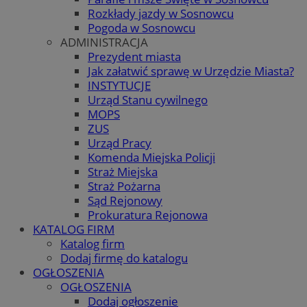
Rozkłady jazdy w Sosnowcu
Pogoda w Sosnowcu
ADMINISTRACJA
Prezydent miasta
Jak załatwić sprawę w Urzędzie Miasta?
INSTYTUCJE
Urząd Stanu cywilnego
MOPS
ZUS
Urząd Pracy
Komenda Miejska Policji
Straż Miejska
Straż Pożarna
Sąd Rejonowy
Prokuratura Rejonowa
KATALOG FIRM
Katalog firm
Dodaj firmę do katalogu
OGŁOSZENIA
OGŁOSZENIA
Dodaj ogłoszenie