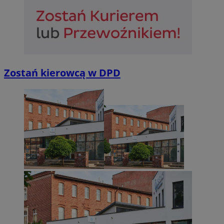
Niezbędne
Wydajność
Targetowanie
Funkcjonalno
Niezbędne pliki cookie umożliwiają korzystanie z podstawowych fun
takich jak logowanie użytkownika i zarządzanie kontem. Bez niezb
Zostań kierowcą w DPD
można prawidłowo korzystać ze strony internetowej.
Provider
/
Okres
Nazwa
Domena
przechowywan
SessID
sosnowiecki.pl
1 rok
QeSessID
sosnowiecki.pl
1 rok
MvSessID
sosnowiecki.pl
1 rok
euds
.rfihub.com
Sesja