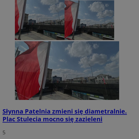
Słynna Patelnia zmieni się diametralnie.
Plac Stulecia mocno się zazieleni
5