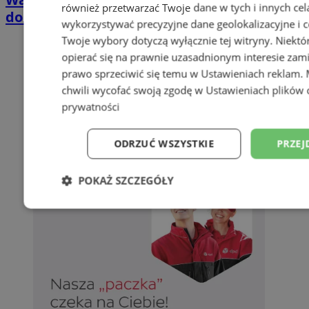
również przetwarzać Twoje dane w tych i innych cel
domkach Szmaragdowe Morze
wykorzystywać precyzyjne dane geolokalizacyjne i c
Twoje wybory dotyczą wyłącznie tej witryny. Niekt
opierać się na prawnie uzasadnionym interesie zami
prawo sprzeciwić się temu w
Ustawieniach reklam
.
chwili wycofać swoją zgodę w
Ustawieniach plików 
prywatności
ODRZUĆ WSZYSTKIE
PRZEJ
POKAŻ SZCZEGÓŁY
Niezbędne
Wydajność
Targetowani
Niesklasyfikowane