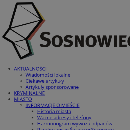
AKTUALNOŚCI
Wiadomości lokalne
Ciekawe artykuły
Artykuły sponsorowane
KRYMINALNE
MIASTO
INFORMACJE O MIEŚCIE
Historia miasta
Ważne adresy i telefony
Harmonogram wywozu odpadów
Parafie i msze Święte w Sosnowcu