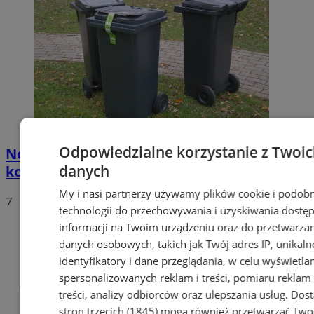
Odpowiedzialne korzystanie z Twoi
Nowy harmonogram odbioru odpadów
danych
komunalnych w Sosnowcu na rok 2019
My i nasi partnerzy używamy plików cookie i podob
7
technologii do przechowywania i uzyskiwania dostę
informacji na Twoim urządzeniu oraz do przetwarza
danych osobowych, takich jak Twój adres IP, unikaln
identyfikatory i dane przeglądania, w celu wyświetla
spersonalizowanych reklam i treści, pomiaru reklam 
treści, analizy odbiorców oraz ulepszania usług.
Dos
stron trzecich (1845)
mogą również przetwarzać Two