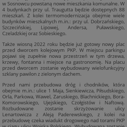
w Sosnowcu powstaną nowe mieszkania komunalne. W
4 budynkach przy ul. Traugutta będzie dostępnych 88
mieszkań. Z kolei termomodernizacja obejmie wiele
budynków mieszkalnych m.in.: przy ul. Dobrzańskiego,
Szczecińskiej, Lipowej, Andersa, Puławskiego,
Czeladzkiej oraz Sobieskiego.
Także wiosną 2022 roku będzie już gotowy nowy plac
przed dworcem kolejowym PKP. W miejscu parkingu
pojawi się zupełnie nowa przestrzeń w tym drzewa,
krzewy, fontanna i miejsce na gastronomię. Na placu
przed dworcem zostanie wybudowany wielofunkcyjny
szklany pawilon z zielonym dachem.
Przed nami przebudowa dróg i chodników, która
obejmie m.in.: ulice 1 Maja, Sienkiewicza, Piłsudskiego,
Orla, Parkowa, Wawel, Zaruskiego, Blachnickiego, Bora-
Komorowskiego, Ujejskiego, Czołgistów i Naftową.
Rozbudowane zostanie skrzyżowanie ulicy
Lenartowicza z Aleją Paderewskiego, z kolei na
przebudowę czeka wiadukt drogowego nad torami PKP
w ciągu ulicy Wojska Polskiego. Wybudowana zostanie