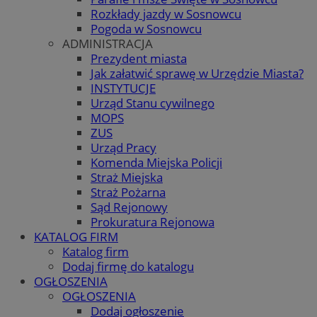
Rozkłady jazdy w Sosnowcu
Pogoda w Sosnowcu
ADMINISTRACJA
Prezydent miasta
Jak załatwić sprawę w Urzędzie Miasta?
INSTYTUCJE
Urząd Stanu cywilnego
MOPS
ZUS
Urząd Pracy
Komenda Miejska Policji
Straż Miejska
Straż Pożarna
Sąd Rejonowy
Prokuratura Rejonowa
KATALOG FIRM
Katalog firm
Dodaj firmę do katalogu
OGŁOSZENIA
OGŁOSZENIA
Dodaj ogłoszenie