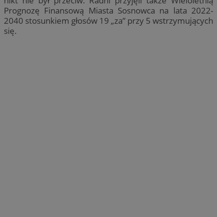
nikt nie był przeciw. Radni przyjęli także Wieloletnią
Prognozę Finansową Miasta Sosnowca na lata 2022-
2040 stosunkiem głosów 19 „za” przy 5 wstrzymujących
się.