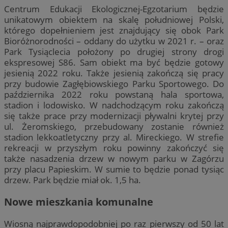
Centrum Edukacji Ekologicznej-Egzotarium będzie
unikatowym obiektem na skalę południowej Polski,
którego dopełnieniem jest znajdujący się obok Park
Bioróżnorodności – oddany do użytku w 2021 r. – oraz
Park Tysiąclecia położony po drugiej strony drogi
ekspresowej S86. Sam obiekt ma być będzie gotowy
jesienią 2022 roku. Także jesienią zakończą się pracy
przy budowie Zagłębiowskiego Parku Sportowego. Do
października 2022 roku powstaną hala sportowa,
stadion i lodowisko. W nadchodzącym roku zakończą
się także prace przy modernizacji pływalni krytej przy
ul. Żeromskiego, przebudowany zostanie również
stadion lekkoatletyczny przy al. Mireckiego. W strefie
rekreacji w przyszłym roku powinny zakończyć się
także nasadzenia drzew w nowym parku w Zagórzu
przy placu Papieskim. W sumie to będzie ponad tysiąc
drzew. Park będzie miał ok. 1,5 ha.
Nowe mieszkania komunalne
Wiosną najprawdopodobniej po raz pierwszy od 50 lat