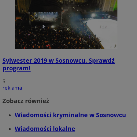
MvSessID
sosnowiecki.pl
1 rok
euds
.rfihub.com
Sesja
Sylwester 2019 w Sosnowcu. Sprawdź
program!
5
reklama
Google Privacy Policy
Zobacz również
VISITOR_PRIVACY_METADATA
5 miesięcy 4
YouTube
tygodnie
.youtube.com
Wiadomości kryminalne w Sosnowcu
Wiadomości lokalne