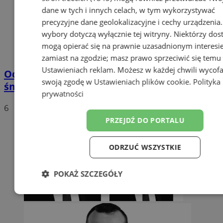
dane w tych i innych celach, w tym wykorzystywać
precyzyjne dane geolokalizacyjne i cechy urządzenia
wybory dotyczą wyłącznie tej witryny. Niektórzy do
mogą opierać się na prawnie uzasadnionym interesi
zamiast na zgodzie; masz prawo sprzeciwić się temu
Ustawieniach reklam
. Możesz w każdej chwili wycof
Od 1 stycznia 2020 nowe stawki za wywóz
swoją zgodę w
Ustawieniach plików cookie
.
Polityka
śmieci
prywatności
6
PRZEJDŹ DO PORTALU
ODRZUĆ WSZYSTKIE
POKAŻ SZCZEGÓŁY
Niezbędne
Wydajność
Targetow