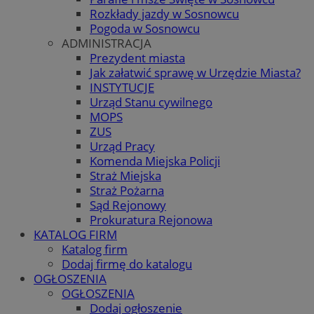
Rozkłady jazdy w Sosnowcu
Pogoda w Sosnowcu
ADMINISTRACJA
Prezydent miasta
Jak załatwić sprawę w Urzędzie Miasta?
INSTYTUCJE
Urząd Stanu cywilnego
MOPS
ZUS
Urząd Pracy
Komenda Miejska Policji
Straż Miejska
Straż Pożarna
Sąd Rejonowy
Prokuratura Rejonowa
KATALOG FIRM
Katalog firm
Dodaj firmę do katalogu
OGŁOSZENIA
OGŁOSZENIA
Dodaj ogłoszenie