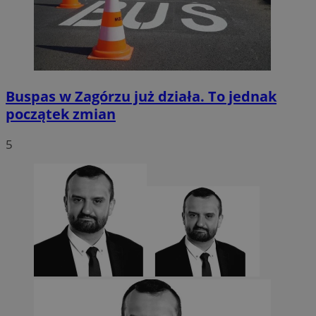
Buspas w Zagórzu już działa. To jednak
początek zmian
5