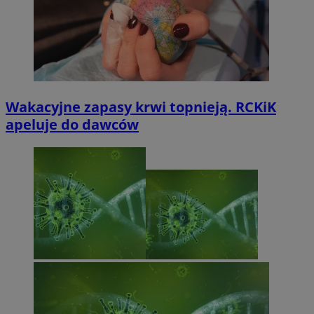
Wakacyjne zapasy krwi topnieją. RCKiK
apeluje do dawców