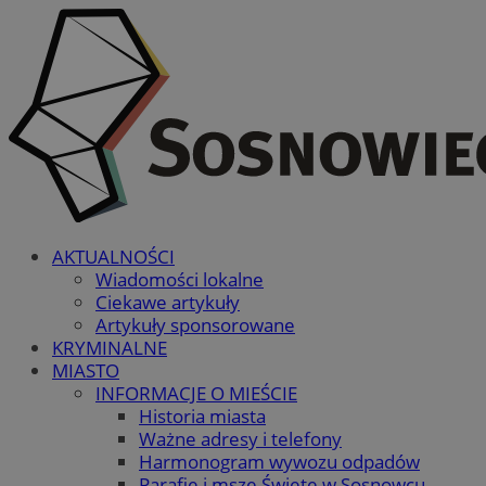
AKTUALNOŚCI
Wiadomości lokalne
Ciekawe artykuły
Artykuły sponsorowane
KRYMINALNE
MIASTO
INFORMACJE O MIEŚCIE
Historia miasta
Ważne adresy i telefony
Harmonogram wywozu odpadów
Parafie i msze Święte w Sosnowcu