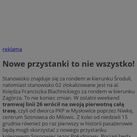
reklama
Nowe przystanki to nie wszystko!
Stanowisko znajduje się za rondem w kierunku Środuli,
natomiast stanowisko 02 zlokalizowane jest na al.
Księdza Franciszka Blachnickiego za rondem w kierunku
Zagórza. To nie koniec zmian. W ostatni weekend
tramwaj linii 26 wrócił na swoją pierwotną całą
trasę
, czyli od dworca PKP w Mysłowice poprzez Niwkę,
centrum Sosnowca do Milowic. Z kolei od niedzieli 15
grudnia również po raz pierwszy w historii pasażerowie
będą mogli skorzystać z nowego przystanku
kolejowego Sosnowiec Jęzor Południowy. Pociągi będą