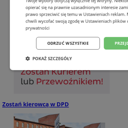
Twoje wybory dotyczą wyłącznie tej witryny. Niekt
opierać się na prawnie uzasadnionym interesie zami
prawo sprzeciwić się temu w
Ustawieniach reklam
.
chwili wycofać swoją zgodę w
Ustawieniach plików 
prywatności
ODRZUĆ WSZYSTKIE
PRZEJ
POKAŻ SZCZEGÓŁY
Niezbędne
Wydajność
Targetowani
Niesklasyfikowane
Zostań kierowcą w DPD