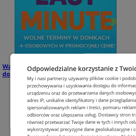
Wakacyjny wypoczynek nad Bałtykiem w
Odpowiedzialne korzystanie z Twoi
domkach Szmaragdowe Morze
My i nasi partnerzy używamy plików cookie i podob
przechowywania i uzyskiwania dostępu do informac
urządzeniu oraz do przetwarzania danych osobowych
adres IP, unikalne identyfikatory i dane przeglądani
spersonalizowanych reklam i treści, pomiaru reklam i
odbiorców oraz ulepszania usług.
Dostawcy stron tr
również przetwarzać Twoje dane w tych i innych cel
wykorzystywać precyzyjne dane geolokalizacyjne i c