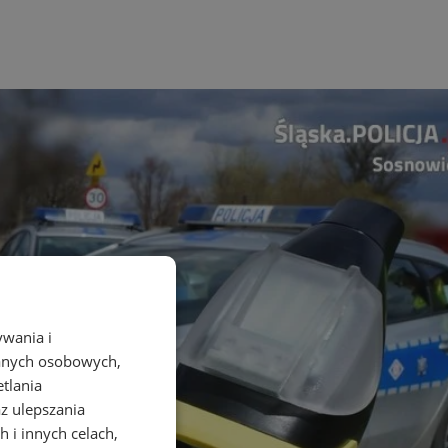
ywania i
danych osobowych,
etlania
az ulepszania
 i innych celach,