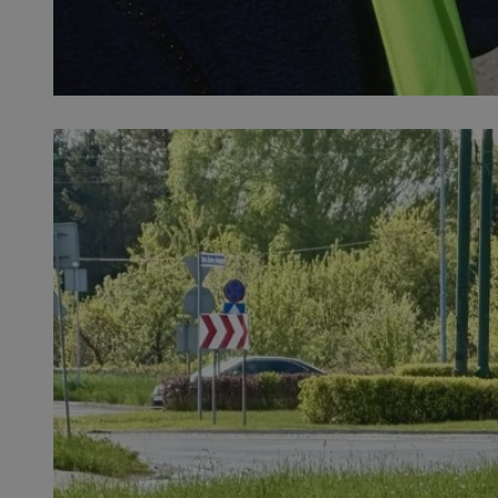
SessID
QeSessID
MvSessID
euds
VISITOR_PRIVACY_
CookieScriptConse
__cf_bm
__cf_bm