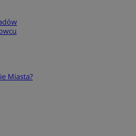
adów
nowcu
ie Miasta?