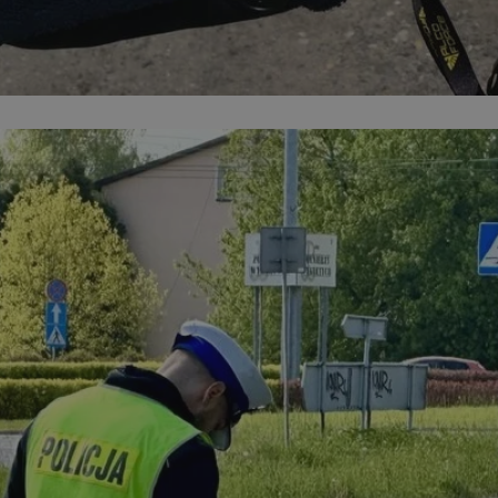
sosnowiecki.pl
1 rok
Ten plik cookie przechowuje identyfi
sosnowiecki.pl
1 rok
Ten plik cookie przechowuje identyfi
sosnowiecki.pl
1 rok
Ten plik cookie przechowuje identyfi
.rfihub.com
Sesja
Ten plik cookie jest używany do p
zgody użytkownika w odniesieniu d
Zazwyczaj rejestruje, czy użytkowni
usługi śledzenia lub reklamy.
METADATA
5 miesięcy 4
Ten plik cookie przechowuje inform
YouTube
tygodnie
użytkownika oraz jego preferencjac
.youtube.com
prywatności podczas korzystania z w
wybory dotyczące polityki prywatno
zgody, zapewniając ich przestrzega
wizytach. Dzięki temu użytkownik 
konfigurować swoich preferencji, c
zgodność z regulacjami ochrony da
nt
4 tygodnie 2 dni
Ten plik cookie jest używany przez 
CookieScript
Google Privacy Policy
Script.com do zapamiętywania prefe
sosnowiecki.pl
zgody użytkownika na pliki cookie. 
aby baner cookie Cookie-Script.com
29 minut 56
Ten plik cookie służy do rozróżniani
Cloudflare
sekund
to korzystne dla strony internetow
Inc.
umożliwia tworzenie ważnych rapo
.temu.com
korzystania z jej witryny internetow
29 minut 54
Ten plik cookie służy do rozróżniani
Cloudflare