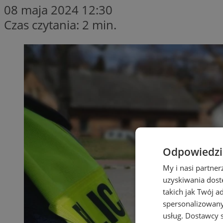
08 maja 2024 12:30
Czas czytania: 2 min.
Odpowiedzia
My i nasi partne
uzyskiwania dost
takich jak Twój a
spersonalizowanyc
usług.
Dostawcy s