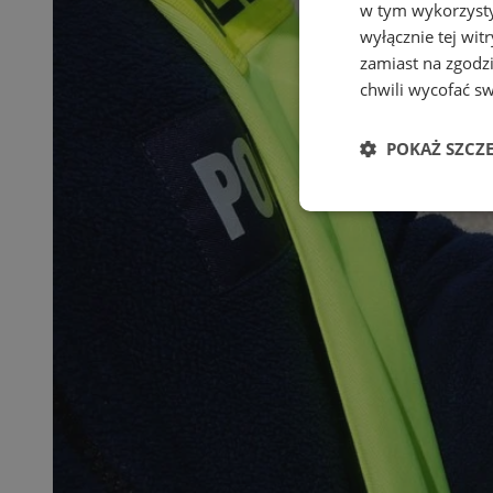
w tym wykorzysty
wyłącznie tej wi
zamiast na zgodz
chwili wycofać s
POKAŻ SZCZ
Niezbędne
Ni
Niezbędne pliki cook
zarządzanie kontem. 
Nazwa