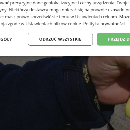
wać precyzyjne dane geolokalizacyjne i cechy urządzenia. Twoje
tryny. Niektórzy dostawcy mogą opierać się na prawnie uzasadnio
ie; masz prawo sprzeciwić się temu w
Ustawieniach reklam
. Może
woją zgodę w
Ustawieniach plików cookie
.
Polityka prywatności
EGÓŁY
ODRZUĆ WSZYSTKIE
PRZEJDŹ 
Wydajność
Targetowanie
Funkcjonalność
Ni
ezbędne
Wydajność
Targetowanie
Funkcjonalność
Niesklasyfikow
ie umożliwiają korzystanie z podstawowych funkcji strony internetowej, takich jak log
Bez niezbędnych plików cookie nie można prawidłowo korzystać ze strony internetowe
Provider
/
Okres
Opis
Domena
przechowywania