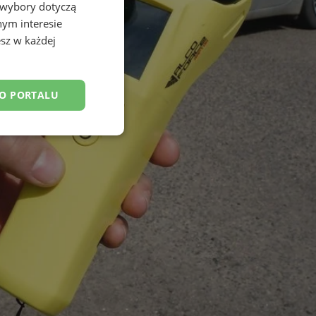
 wybory dotyczą
nym interesie
sz w każdej
DO PORTALU
esklasyfikowane
ane
owanie użytkownika i
j.