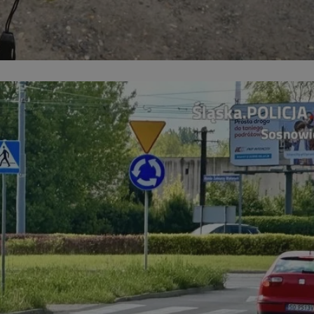
kator sesji.
kator sesji.
kator sesji.
rzechowywania
o usług śledzenia.
k zdecydował się na
acje o zgodzie
h dotyczących
itryny. Rejestruje
ści i ustawień
nie w kolejnych
nie musi ponownie
o zwiększa wygodę i
nych.
usługę Cookie-
rencji dotyczących
Jest to konieczne,
 działał poprawnie.
a ludzi i botów. Jest
ej, ponieważ
rtów na temat
ej.
a ludzi i botów. Jest