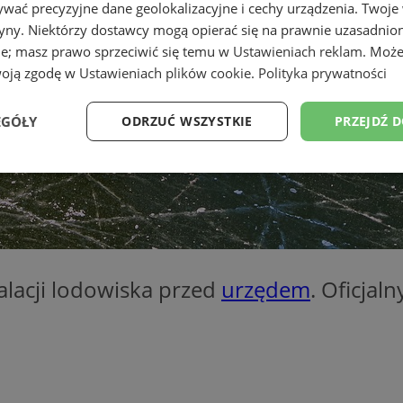
wać precyzyjne dane geolokalizacyjne i cechy urządzenia. Twoje
tryny. Niektórzy dostawcy mogą opierać się na prawnie uzasadnio
ie; masz prawo sprzeciwić się temu w
Ustawieniach reklam
. Może
woją zgodę w
Ustawieniach plików cookie
.
Polityka prywatności
EGÓŁY
ODRZUĆ WSZYSTKIE
PRZEJDŹ 
Wydajność
Targetowanie
Funkcjonalność
Ni
alacji lodowiska przed
urzędem
. Oficjal
ezbędne
Wydajność
Targetowanie
Funkcjonalność
Niesklasyfikow
ie umożliwiają korzystanie z podstawowych funkcji strony internetowej, takich jak log
Bez niezbędnych plików cookie nie można prawidłowo korzystać ze strony internetowe
Provider
/
Okres
Opis
Domena
przechowywania