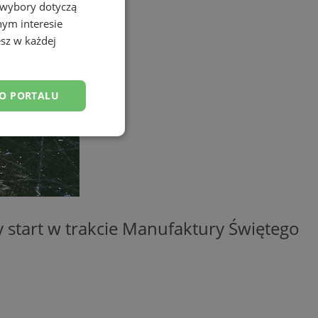
 wybory dotyczą
nym interesie
sz w każdej
DO PORTALU
esklasyfikowane
ny start w trakcie Manufaktury Świętego
ane
owanie użytkownika i
j.