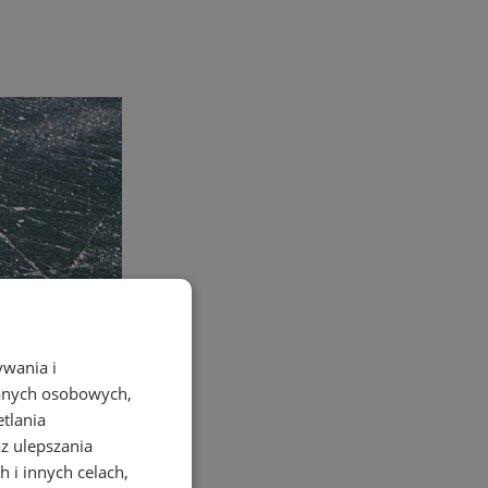
ywania i
danych osobowych,
etlania
az ulepszania
 i innych celach,