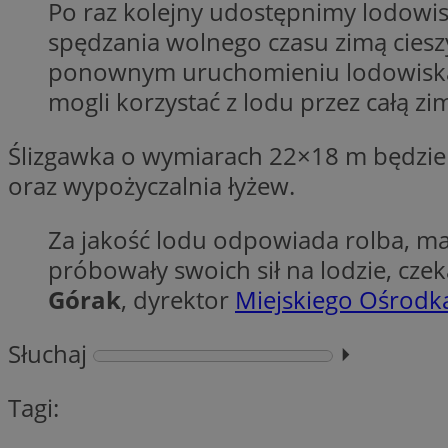
Po raz kolejny udostępnimy lodowi
spędzania wolnego czasu zimą cies
ponownym uruchomieniu lodowiska 
mogli korzystać z lodu przez całą 
Nazwa
Provider
Nazwa
Nazwa
__Secure-YNID
Domena
Nazwa
Ślizgawka o wymiarach 22×18 m będzie 
openstat_higd0hq
OAID
_cfuvid
.vimeo.c
_fbp
oraz wypożyczalnia łyżew.
ustat_86zhzqab74l
openstat_gid
Za jakość lodu odpowiada rolba, mas
YSC
ustat_fdd84hfvmX
_clck
próbowały swoich sił na lodzie, cze
ustat_0737X2Xdr554
VISITOR_INFO1_LIV
Górak
, dyrektor
Miejskiego Ośrodka
ADK_EX_11
_clsk
openstat_rufhx0sv
Słuchaj
⏵︎
openstat_ex0rxiq
rud
ustat_qcbmX95Xf0
Tagi:
_clsk
ANON_ID