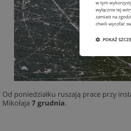
w tym wykorzysty
wyłącznie tej wi
zamiast na zgodz
chwili wycofać s
POKAŻ SZCZ
Niezbędne
Od poniedziałku ruszają prace przy inst
Ni
Mikołaja
7 grudnia
.
Niezbędne pliki cook
zarządzanie kontem. 
Nazwa