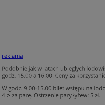
SessID
QeSessID
MvSessID
euds
VISITOR_PRIVACY_
reklama
Podobnie jak w latach ubiegłych lodow
CookieScriptConse
godz. 15.00 a 16.00. Ceny za korzystani
W godz. 9.00-15.00 bilet wstępu na lodo
__cf_bm
4 zł za parę. Ostrzenie pary łyżew: 5 zł.
__cf_bm