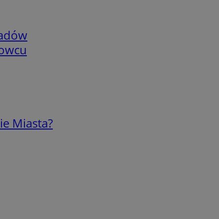
adów
nowcu
ie Miasta?