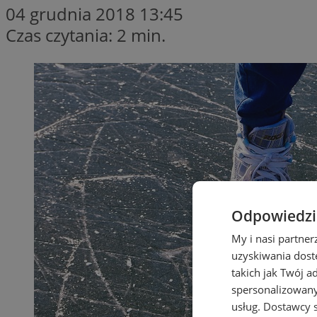
04 grudnia 2018 13:45
Czas czytania: 2 min.
Odpowiedzia
My i nasi partne
uzyskiwania dost
takich jak Twój a
spersonalizowanyc
usług.
Dostawcy s