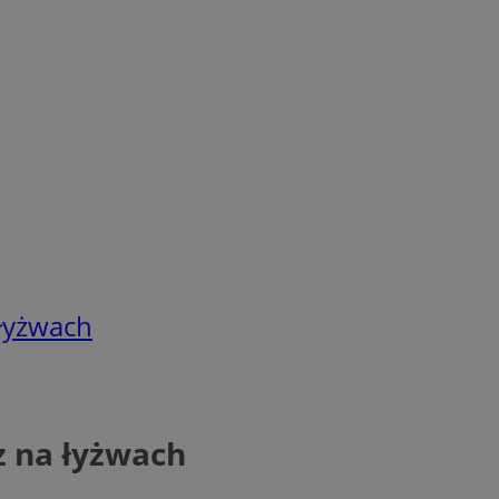
łyżwach
z na łyżwach