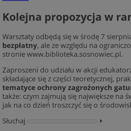
Kolejna propozycja w ra
Nazwa
Provider
Warsztaty odbędą się w środę 7 sierpnia
Nazwa
Nazwa
__Secure-YNID
Domena
Nazwa
bezpłatny
, ale ze względu na ogranicz
openstat_higd0hq
OAID
_cfuvid
.vimeo.c
_fbp
stronie www.biblioteka.sosnowiec.pl.
ustat_86zhzqab74l
openstat_gid
Zaproszeni do udziału w akcji edukato
YSC
ustat_fdd84hfvmX
_clck
składające się z części teoretycznej, pr
ustat_0737X2Xdr554
VISITOR_INFO1_LIV
tematyce ochrony zagrożonych gatunk
ADK_EX_11
także: czym zajmują się największe na ś
_clsk
openstat_rufhx0sv
jak na co dzień troszczyć się o środowis
openstat_ex0rxiq
rud
ustat_qcbmX95Xf0
_clsk
Słuchaj
⏵︎
ANON_ID