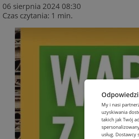
06 sierpnia 2024 08:30
Czas czytania: 1 min.
Odpowiedzia
My i nasi partne
uzyskiwania dost
takich jak Twój a
spersonalizowanyc
usług.
Dostawcy s