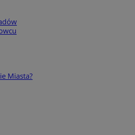
adów
nowcu
ie Miasta?