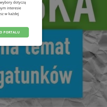
 wybory dotyczą
nym interesie
sz w każdej
DO PORTALU
esklasyfikowane
ane
owanie użytkownika i
j.