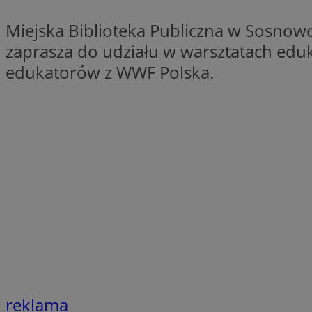
SessID
Miejska Biblioteka Publiczna w Sosnowc
QeSessID
zaprasza do udziału w warsztatach ed
MvSessID
edukatorów z WWF Polska.
euds
VISITOR_PRIVACY_
CookieScriptConse
__cf_bm
reklama
__cf_bm