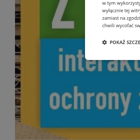
w tym wykorzysty
wyłącznie tej wi
zamiast na zgodz
chwili wycofać s
POKAŻ SZCZ
Niezbędne
Ni
Niezbędne pliki cook
zarządzanie kontem. 
Nazwa