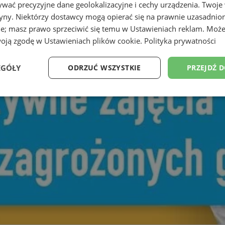
wać precyzyjne dane geolokalizacyjne i cechy urządzenia. Twoje
tryny. Niektórzy dostawcy mogą opierać się na prawnie uzasadnio
ie; masz prawo sprzeciwić się temu w
Ustawieniach reklam
. Może
woją zgodę w
Ustawieniach plików cookie
.
Polityka prywatności
EGÓŁY
ODRZUĆ WSZYSTKIE
PRZEJDŹ 
Wydajność
Targetowanie
Funkcjonalność
Ni
ezbędne
Wydajność
Targetowanie
Funkcjonalność
Niesklasyfikow
ie umożliwiają korzystanie z podstawowych funkcji strony internetowej, takich jak log
Bez niezbędnych plików cookie nie można prawidłowo korzystać ze strony internetowe
Provider
/
Okres
Opis
Domena
przechowywania