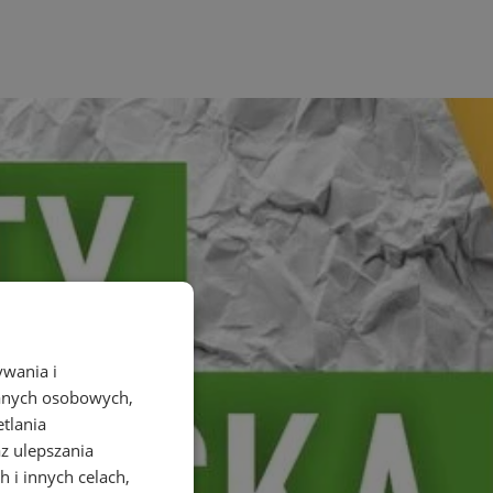
ywania i
danych osobowych,
etlania
az ulepszania
 i innych celach,