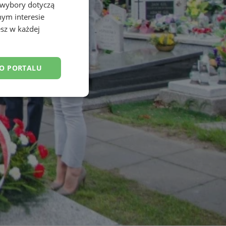
 wybory dotyczą
nym interesie
sz w każdej
DO PORTALU
esklasyfikowane
ane
owanie użytkownika i
j.