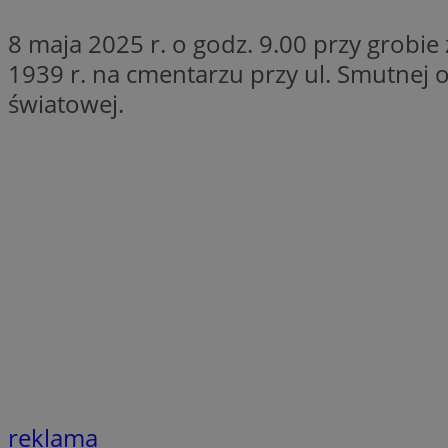
SessID
8 maja 2025 r. o godz. 9.00 przy grobi
QeSessID
1939 r. na cmentarzu przy ul. Smutnej o
MvSessID
światowej.
euds
VISITOR_PRIVACY_
CookieScriptConse
__cf_bm
reklama
__cf_bm