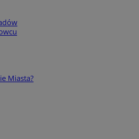
adów
nowcu
ie Miasta?