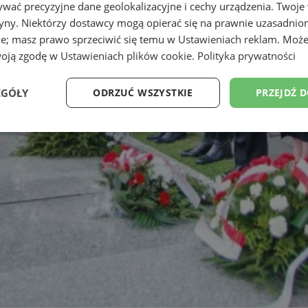
wać precyzyjne dane geolokalizacyjne i cechy urządzenia. Twoje
tryny. Niektórzy dostawcy mogą opierać się na prawnie uzasadnio
ie; masz prawo sprzeciwić się temu w
Ustawieniach reklam
. Może
woją zgodę w
Ustawieniach plików cookie
.
Polityka prywatności
EGÓŁY
ODRZUĆ WSZYSTKIE
PRZEJDŹ 
Wydajność
Targetowanie
Funkcjonalność
Ni
ezbędne
Wydajność
Targetowanie
Funkcjonalność
Niesklasyfikow
ie umożliwiają korzystanie z podstawowych funkcji strony internetowej, takich jak log
Bez niezbędnych plików cookie nie można prawidłowo korzystać ze strony internetowe
Provider
/
Okres
Opis
Domena
przechowywania