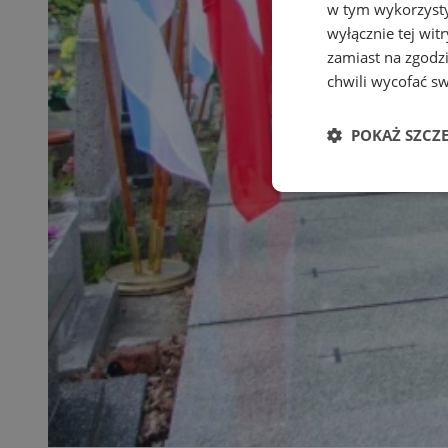
w tym wykorzysty
wyłącznie tej wi
zamiast na zgodz
chwili wycofać s
POKAŻ SZCZ
Niezbędne
Ni
Niezbędne pliki cook
zarządzanie kontem. 
Nazwa