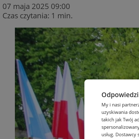
07 maja 2025 09:00
Czas czytania: 1 min.
Odpowiedzia
My i nasi partne
uzyskiwania dost
takich jak Twój a
spersonalizowanyc
usług.
Dostawcy s