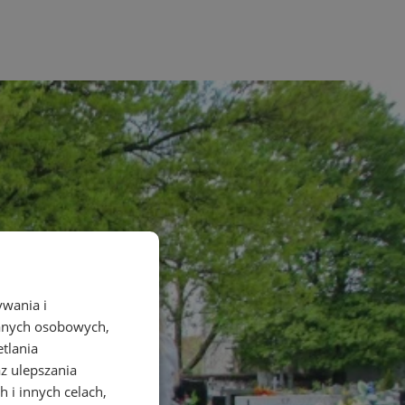
ywania i
danych osobowych,
etlania
az ulepszania
 i innych celach,