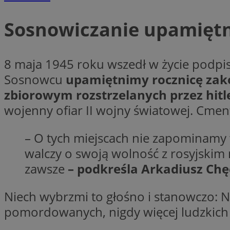
Sosnowiczanie upamiętni
Nazwa
Provider
8 maja 1945 roku wszedł w życie podpisa
Nazwa
Nazwa
__Secure-YNID
Domena
Nazwa
Sosnowcu
upamiętnimy rocznicę zako
openstat_higd0hq
OAID
_cfuvid
.vimeo.c
_fbp
zbiorowym rozstrzelanych przez hit
ustat_86zhzqab74l
wojenny ofiar II wojny światowej. Cmen
openstat_gid
YSC
ustat_fdd84hfvmX
_clck
– O tych miejscach nie zapominamy
ustat_0737X2Xdr554
VISITOR_INFO1_LIV
walczy o swoją wolność z rosyjskim 
ADK_EX_11
zawsze
– podkreśla Arkadiusz Chę
_clsk
openstat_rufhx0sv
openstat_ex0rxiq
rud
Niech wybrzmi to głośno i stanowczo: NI
ustat_qcbmX95Xf0
_clsk
pomordowanych, nigdy więcej ludzkic
ANON_ID