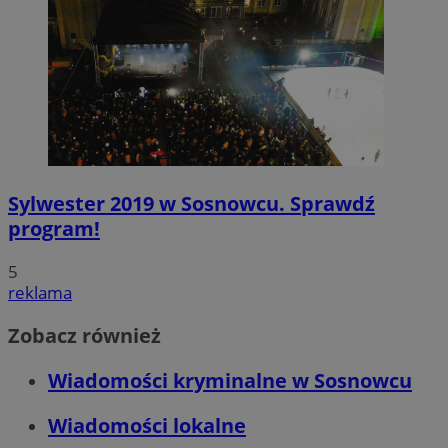
Sylwester 2019 w Sosnowcu. Sprawdź
program!
5
reklama
Zobacz również
Wiadomości kryminalne w Sosnowcu
Wiadomości lokalne