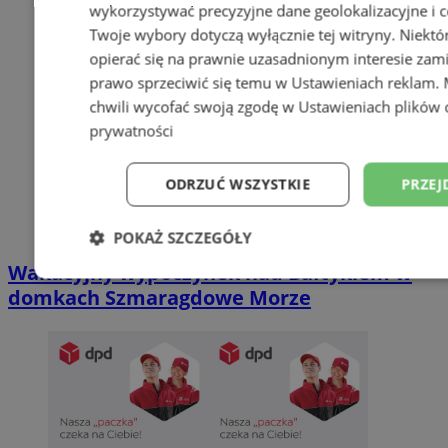
wykorzystywać precyzyjne dane geolokalizacyjne i c
Twoje wybory dotyczą wyłącznie tej witryny. Niekt
opierać się na prawnie uzasadnionym interesie zami
prawo sprzeciwić się temu w
Ustawieniach reklam
.
chwili wycofać swoją zgodę w
Ustawieniach plików 
prywatności
ODRZUĆ WSZYSTKIE
PRZEJ
POKAŻ SZCZEGÓŁY
Wakacyjny wypoczynek nad Bałtykiem w
Niezbędne
Wydajność
Targetowani
domkach Szmaragdowe Morze
Niesklasyfikowane