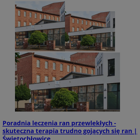
VISITOR_PRIVACY_METADATA
5 miesięcy 4
YouTube
Googl
tygodnie
.youtube.com
Poradnia leczenia ran przewlekłych -
skuteczna terapia trudno gojących się ran |
Świętochłowice