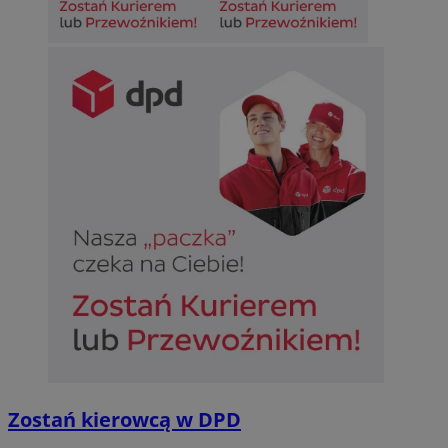
Niezbędne
Wydajność
Targetowanie
Funkcjonalno
Niezbędne pliki cookie umożliwiają korzystanie z podstawowych fun
takich jak logowanie użytkownika i zarządzanie kontem. Bez niezb
można prawidłowo korzystać ze strony internetowej.
Provider
/
Okres
Nazwa
Domena
przechowywan
SessID
sosnowiecki.pl
1 rok
QeSessID
sosnowiecki.pl
1 rok
MvSessID
sosnowiecki.pl
1 rok
euds
.rfihub.com
Sesja
Zostań kierowcą w DPD