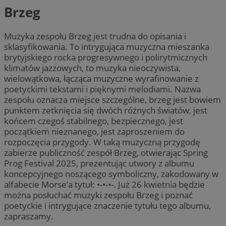
Brzeg
Muzyka zespołu Brzeg jest trudna do opisania i
sklasyfikowania. To intrygująca muzyczna mieszanka
brytyjskiego rocka progresywnego i polirytmicznych
klimatów jazzowych, to muzyka nieoczywista,
wielowątkowa, łącząca muzyczne wyrafinowanie z
poetyckimi tekstami i pięknymi melodiami. Nazwa
zespołu oznacza miejsce szczególne, brzeg jest bowiem
punktem zetknięcia się dwóch różnych światów, jest
końcem czegoś stabilnego, bezpiecznego, jest
początkiem nieznanego, jest zaproszeniem do
rozpoczęcia przygody. W taką muzyczną przygodę
zabierze publiczność zespół Brzeg, otwierając Spring
Prog Festival 2025, prezentując utwory z albumu
koncepcyjnego noszącego symboliczny, zakodowany w
alfabecie Morse’a tytuł: •-•-•-. Już 26 kwietnia będzie
można posłuchać muzyki zespołu Brzeg i poznać
poetyckie i intrygujące znaczenie tytułu tego albumu,
zapraszamy.