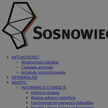
AKTUALNOŚCI
Wiadomości lokalne
Ciekawe artykuły
Artykuły sponsorowane
KRYMINALNE
MIASTO
INFORMACJE O MIEŚCIE
Historia miasta
Ważne adresy i telefony
Harmonogram wywozu odpadów
Parafie i msze Święte w Sosnowcu