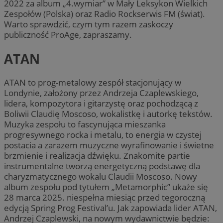
2022 za album „4.wymiar” w Mały Leksykon Wielkich
Zespołów (Polska) oraz Radio Rockserwis FM (świat).
Warto sprawdzić, czym tym razem zaskoczy
publiczność ProAge, zapraszamy.
ATAN
ATAN to prog-metalowy zespół stacjonujący w
Londynie, założony przez Andrzeja Czaplewskiego,
lidera, kompozytora i gitarzystę oraz pochodzącą z
Boliwii Claudię Moscoso, wokalistkę i autorkę tekstów.
Muzyka zespołu to fascynująca mieszanka
progresywnego rocka i metalu, to energia w czystej
postacia a zarazem muzyczne wyrafinowanie i świetne
brzmienie i realizacja dźwięku. Znakomite partie
instrumentalne tworzą energetyczną podstawę dla
charyzmatycznego wokalu Claudii Moscoso. Nowy
album zespołu pod tytułem „Metamorphic” ukaże się
28 marca 2025. niespełna miesiąc przed tegoroczną
edycją Spring Prog Festival’u. Jak zapowiada lider ATAN,
Andrzej Czaplewski, na nowym wydawnictwie będzie: