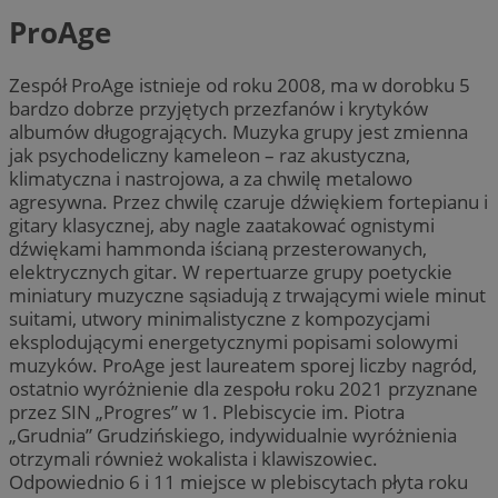
ProAge
Zespół ProAge istnieje od roku 2008, ma w dorobku 5
bardzo dobrze przyjętych przezfanów i krytyków
albumów długogrających. Muzyka grupy jest zmienna
jak psychodeliczny kameleon – raz akustyczna,
klimatyczna i nastrojowa, a za chwilę metalowo
agresywna. Przez chwilę czaruje dźwiękiem fortepianu i
gitary klasycznej, aby nagle zaatakować ognistymi
dźwiękami hammonda iścianą przesterowanych,
elektrycznych gitar. W repertuarze grupy poetyckie
miniatury muzyczne sąsiadują z trwającymi wiele minut
suitami, utwory minimalistyczne z kompozycjami
eksplodującymi energetycznymi popisami solowymi
muzyków. ProAge jest laureatem sporej liczby nagród,
ostatnio wyróżnienie dla zespołu roku 2021 przyznane
przez SIN „Progres” w 1. Plebiscycie im. Piotra
„Grudnia” Grudzińskiego, indywidualnie wyróżnienia
otrzymali również wokalista i klawiszowiec.
Odpowiednio 6 i 11 miejsce w plebiscytach płyta roku