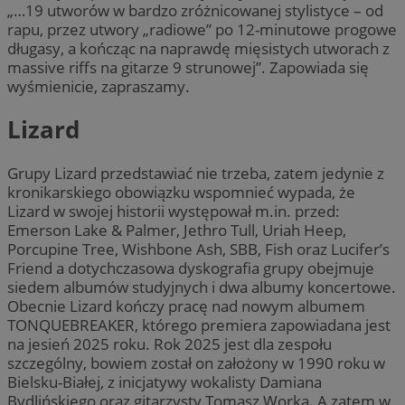
„…19 utworów w bardzo zróżnicowanej stylistyce – od
rapu, przez utwory „radiowe” po 12-minutowe progowe
długasy, a kończąc na naprawdę mięsistych utworach z
massive riffs na gitarze 9 strunowej”. Zapowiada się
wyśmienicie, zapraszamy.
Lizard
Grupy Lizard przedstawiać nie trzeba, zatem jedynie z
kronikarskiego obowiązku wspomnieć wypada, że
Lizard w swojej historii występował m.in. przed:
Emerson Lake & Palmer, Jethro Tull, Uriah Heep,
Porcupine Tree, Wishbone Ash, SBB, Fish oraz Lucifer’s
Friend a dotychczasowa dyskografia grupy obejmuje
siedem albumów studyjnych i dwa albumy koncertowe.
Obecnie Lizard kończy pracę nad nowym albumem
TONQUEBREAKER, którego premiera zapowiadana jest
na jesień 2025 roku. Rok 2025 jest dla zespołu
szczególny, bowiem został on założony w 1990 roku w
Bielsku-Białej, z inicjatywy wokalisty Damiana
Bydlińskiego oraz gitarzysty Tomasz Worka. A zatem w