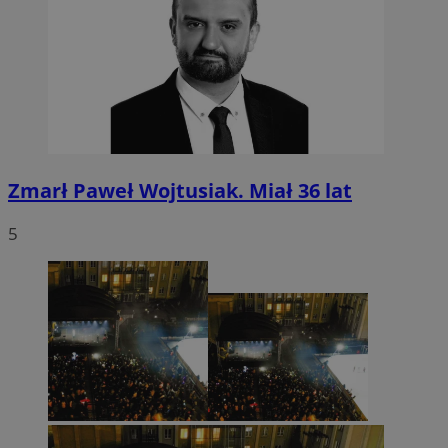
Zmarł Paweł Wojtusiak. Miał 36 lat
5