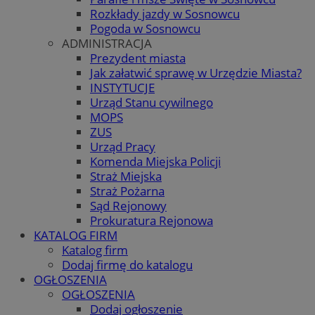
Rozkłady jazdy w Sosnowcu
Pogoda w Sosnowcu
ADMINISTRACJA
Prezydent miasta
Jak załatwić sprawę w Urzędzie Miasta?
INSTYTUCJE
Urząd Stanu cywilnego
MOPS
ZUS
Urząd Pracy
Komenda Miejska Policji
Straż Miejska
Straż Pożarna
Sąd Rejonowy
Prokuratura Rejonowa
KATALOG FIRM
Katalog firm
Dodaj firmę do katalogu
OGŁOSZENIA
OGŁOSZENIA
Dodaj ogłoszenie