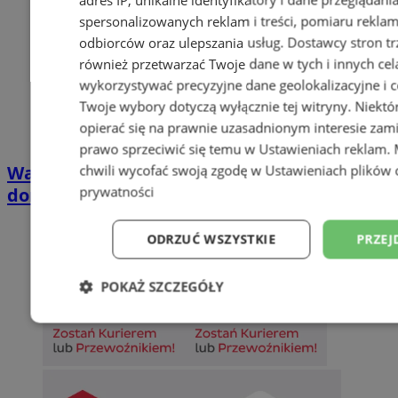
spersonalizowanych reklam i treści, pomiaru reklam i
odbiorców oraz ulepszania usług.
Dostawcy stron tr
również przetwarzać Twoje dane w tych i innych cel
wykorzystywać precyzyjne dane geolokalizacyjne i c
Twoje wybory dotyczą wyłącznie tej witryny. Niekt
opierać się na prawnie uzasadnionym interesie zami
prawo sprzeciwić się temu w
Ustawieniach reklam
.
chwili wycofać swoją zgodę w
Ustawieniach plików 
Wakacyjny wypoczynek nad Bałtykiem w
prywatności
domkach Szmaragdowe Morze
ODRZUĆ WSZYSTKIE
PRZEJ
POKAŻ SZCZEGÓŁY
Niezbędne
Wydajność
Targetowani
Niesklasyfikowane