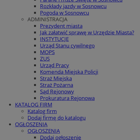
Rozkłady jazdy w Sosnowcu
Pogoda w Sosnowcu
ADMINISTRACJA
Prezydent miasta
Jak załatwić sprawę w Urzędzie Miasta?
INSTYTUCJE
Urząd Stanu cywilnego
MOPS
ZUS
Urząd Pracy
Komenda Miejska Policji
Straż Miejska
Straż Pożarna
Sąd Rejonowy
Prokuratura Rejonowa
KATALOG FIRM
Katalog firm
Dodaj firmę do katalogu
OGŁOSZENIA
OGŁOSZENIA
Dodaj ogłoszenie