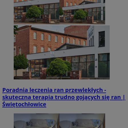
euds
.rfihub.com
Sesja
VISITOR_PRIVACY_METADATA
5 miesięcy 4
YouTube
Googl
tygodnie
.youtube.com
Poradnia leczenia ran przewlekłych -
skuteczna terapia trudno gojących się ran |
Świętochłowice