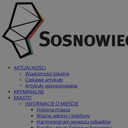
AKTUALNOŚCI
Wiadomości lokalne
Ciekawe artykuły
Artykuły sponsorowane
KRYMINALNE
MIASTO
INFORMACJE O MIEŚCIE
Historia miasta
Ważne adresy i telefony
Harmonogram wywozu odpadów
Parafie i msze Święte w Sosnowcu