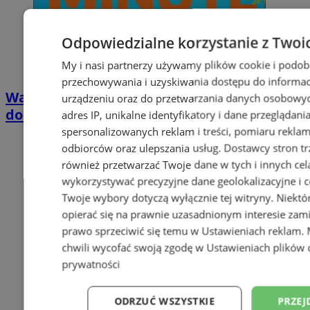
Odpowiedzialne korzystanie z Twoi
My i nasi partnerzy używamy plików cookie i podob
przechowywania i uzyskiwania dostępu do informac
Wakacyjny wypoczynek nad Bałtykiem w
urządzeniu oraz do przetwarzania danych osobowych
domkach Szmaragdowe Morze
adres IP, unikalne identyfikatory i dane przeglądani
spersonalizowanych reklam i treści, pomiaru reklam i
odbiorców oraz ulepszania usług.
Dostawcy stron tr
również przetwarzać Twoje dane w tych i innych cel
wykorzystywać precyzyjne dane geolokalizacyjne i c
Twoje wybory dotyczą wyłącznie tej witryny. Niekt
opierać się na prawnie uzasadnionym interesie zami
prawo sprzeciwić się temu w
Ustawieniach reklam
.
chwili wycofać swoją zgodę w
Ustawieniach plików 
prywatności
ODRZUĆ WSZYSTKIE
PRZEJ