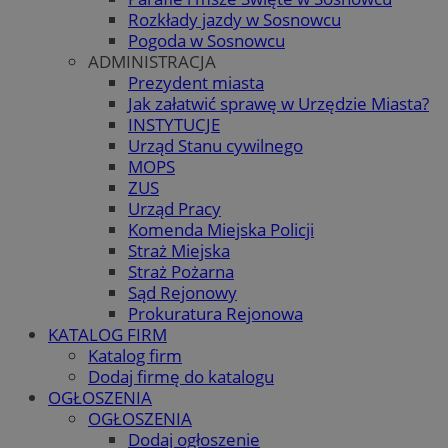
Rozkłady jazdy w Sosnowcu
Pogoda w Sosnowcu
ADMINISTRACJA
Prezydent miasta
Jak załatwić sprawę w Urzędzie Miasta?
INSTYTUCJE
Urząd Stanu cywilnego
MOPS
ZUS
Urząd Pracy
Komenda Miejska Policji
Straż Miejska
Straż Pożarna
Sąd Rejonowy
Prokuratura Rejonowa
KATALOG FIRM
Katalog firm
Dodaj firmę do katalogu
OGŁOSZENIA
OGŁOSZENIA
Dodaj ogłoszenie