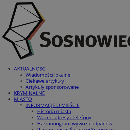
AKTUALNOŚCI
Wiadomości lokalne
Ciekawe artykuły
Artykuły sponsorowane
KRYMINALNE
MIASTO
INFORMACJE O MIEŚCIE
Historia miasta
Ważne adresy i telefony
Harmonogram wywozu odpadów
Parafie i msze Święte w Sosnowcu