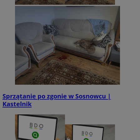
CookieScriptConsent
4 tygodnie 2 d
CookieScript
sosnowiecki.pl
Sprzątanie po zgonie w Sosnowcu |
Kastelnik