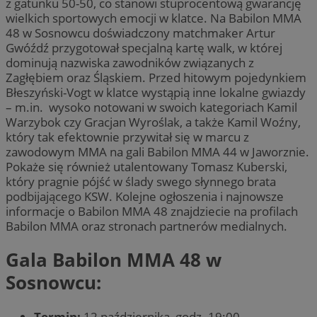
z gatunku 50-50, co stanowi stuprocentową gwarancję
wielkich sportowych emocji w klatce. Na Babilon MMA
48 w Sosnowcu doświadczony matchmaker Artur
Gwóźdź przygotował specjalną kartę walk, w której
dominują nazwiska zawodników związanych z
Zagłębiem oraz Śląskiem. Przed hitowym pojedynkiem
Błeszyński-Vogt w klatce wystąpią inne lokalne gwiazdy
– m.in. wysoko notowani w swoich kategoriach Kamil
Warzybok czy Gracjan Wyroślak, a także Kamil Woźny,
który tak efektownie przywitał się w marcu z
zawodowym MMA na gali Babilon MMA 44 w Jaworznie.
Pokaże się również utalentowany Tomasz Kuberski,
który pragnie pójść w ślady swego słynnego brata
podbijającego KSW. Kolejne ogłoszenia i najnowsze
informacje o Babilon MMA 48 znajdziecie na profilach
Babilon MMA oraz stronach partnerów medialnych.
Gala Babilon MMA 48 w
Sosnowcu:
Termin:
12 października, godz. 19:00