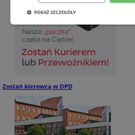
POKAŻ SZCZEGÓŁY
Niezbędne
Wydajność
Targetowani
Niesklasyfikowane
Zostań kierowcą w DPD
Niezbędne
Wydajność
Targetowanie
Funkcjonalno
Niezbędne pliki cookie umożliwiają korzystanie z podstawowych fun
takich jak logowanie użytkownika i zarządzanie kontem. Bez niezb
można prawidłowo korzystać ze strony internetowej.
Provider
/
Okres
Nazwa
Domena
przechowywan
SessID
sosnowiecki.pl
1 rok