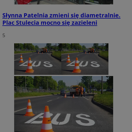
Słynna Patelnia zmieni się diametralnie.
Plac Stulecia mocno się zazieleni
5