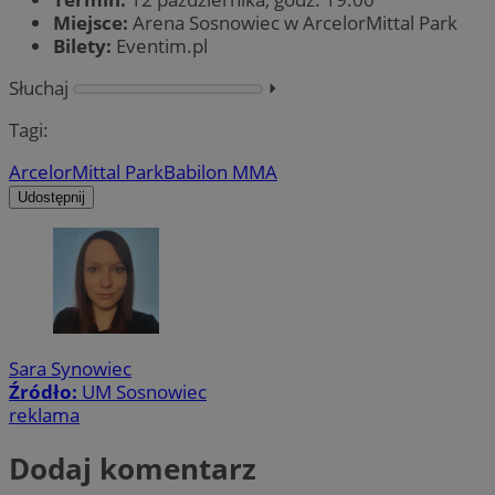
Miejsce:
Arena Sosnowiec w ArcelorMittal Park
Bilety:
Eventim.pl
Słuchaj
⏵︎
Tagi:
ArcelorMittal Park
Babilon MMA
Udostępnij
Sara Synowiec
Źródło:
UM Sosnowiec
reklama
Dodaj komentarz