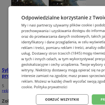
Odpowiedzialne korzystanie z Twoi
My i nasi partnerzy używamy plików cookie i podob
przechowywania i uzyskiwania dostępu do informac
oraz do przetwarzania danych osobowych, takich jak
identyfikatory i dane przeglądania, w celu wyświet
reklam i treści, pomiaru reklam i treści, analizy od
usług.
Dostawcy stron trzecich (1845)
mogą również
w tych i innych celach, w tym wykorzystywać precy
geolokalizacyjne i cechy urządzenia. Twoje wybory d
Sylwester 2019 w Sosnowcu. Sprawdź
witryny. Niektórzy dostawcy mogą opierać się na 
program!
interesie zamiast na zgodzie; masz prawo sprzeciw
reklam
. Możesz w każdej chwili wycofać swoją zgo
5
cookie
.
Polityka prywatności
reklama
ODRZUĆ WSZYSTKIE
PR
Zobacz również