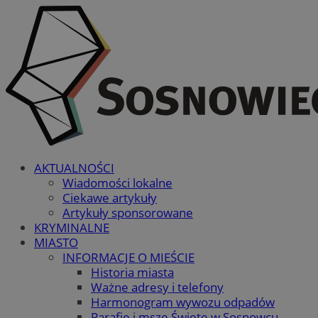
AKTUALNOŚCI
Wiadomości lokalne
Ciekawe artykuły
Artykuły sponsorowane
KRYMINALNE
MIASTO
INFORMACJE O MIEŚCIE
Historia miasta
Ważne adresy i telefony
Harmonogram wywozu odpadów
Parafie i msze Święte w Sosnowcu