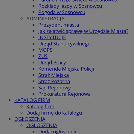
Rozkłady jazdy w Sosnowcu
Pogoda w Sosnowcu
ADMINISTRACJA
Prezydent miasta
Jak załatwić sprawę w Urzędzie Miasta?
INSTYTUCJE
Urząd Stanu cywilnego
MOPS
ZUS
Urząd Pracy
Komenda Miejska Policji
Straż Miejska
Straż Pożarna
Sąd Rejonowy
Prokuratura Rejonowa
KATALOG FIRM
Katalog firm
Dodaj firmę do katalogu
OGŁOSZENIA
OGŁOSZENIA
Dodaj ogłoszenie