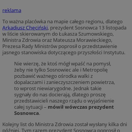
reklama
To ważna placówka na mapie całego regionu, dlatego
Arkadiusz Chęciński
, prezydent Sosnowca 13 listopada
w liście skierowanym do Łukasza Szumowskiego,
Ministra Zdrowia oraz Mateusza Morawieckiego,
Prezesa Rady Ministrów poprosił o przedstawienie
jasnego stanowiska dotyczącego przyszłości Instytutu.
Nie wierzę, że ktoś mógł wpaść na pomysł,
żeby nie tylko Sosnowiec ale i Metropolię
pozbawić ważnego ośrodka walki z
dopalaczami i zanieczyszczeniem powietrza,
to wprost niewiarygodne. Jednak takie
sygnały do nas docierają, dlatego proszę
przedstawicieli naszego rządu o wyjaśnienie
całej sytuacji –
mówił wówczas prezydent
Sosnowca
.
Kolejny list do Ministra Zdrowia został wysłany kilka dni
później. Tym razem prezydent Sosnowca poprosił o